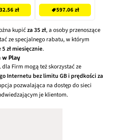
32.56 zł
597.06 zł
można kupić
za 35 zł
, a osoby przenoszące
ać ze specjalnego rabatu, w którym
e
5 zł miesięcznie
.
a w Play
 dla Firm mogą też skorzystać ze
 Internetu bez limitu GB i prędkości za
opcja pozwalająca na dostęp do sieci
dwiedzającym je klientom.