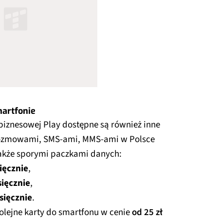
martfonie
e biznesowej Play dostępne są również inne
rozmowami, SMS-ami, MMS-ami w Polsce
 także sporymi paczkami danych:
ięcznie
,
sięcznie
,
sięcznie
.
lejne karty do smartfonu w cenie
od 25 zł