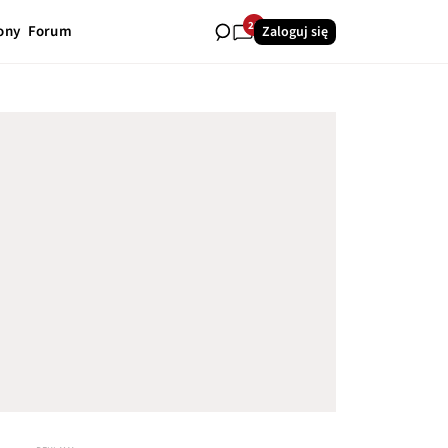
28
ony
Forum
Zaloguj się