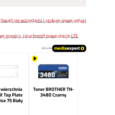
chwali się wzrostami i szykuje nowe usługi
nej granicy. Uruchomił nowe stacje LTE
REKLAMA
 wierzchnia
Toner BROTHER TN-
 Top Plate
3480 Czarny
ise 75 Biały
597.06 zł