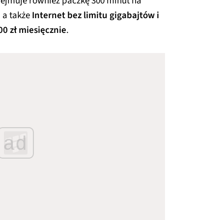
ejmuje również paczkę 300 minut na
 a także
Internet bez limitu gigabajtów i
00 zł miesięcznie
.
ad