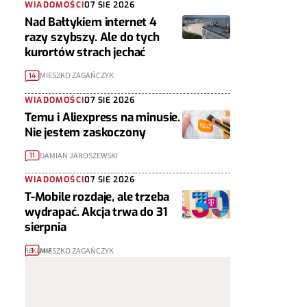
WIADOMOŚCI
07 SIE 2026
Nad Bałtykiem internet 4
razy szybszy. Ale do tych
kurortów strach jechać
MIESZKO ZAGAŃCZYK
14
WIADOMOŚCI
07 SIE 2026
Temu i Aliexpress na minusie.
Nie jestem zaskoczony
DAMIAN JAROSZEWSKI
11
WIADOMOŚCI
07 SIE 2026
T-Mobile rozdaje, ale trzeba
wydrapać. Akcja trwa do 31
sierpnia
MIESZKO ZAGAŃCZYK
1