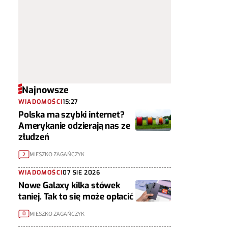
Najnowsze
WIADOMOŚCI
15:27
Polska ma szybki internet?
Amerykanie odzierają nas ze
złudzeń
MIESZKO ZAGAŃCZYK
2
WIADOMOŚCI
07 SIE 2026
Nowe Galaxy kilka stówek
taniej. Tak to się może opłacić
MIESZKO ZAGAŃCZYK
0