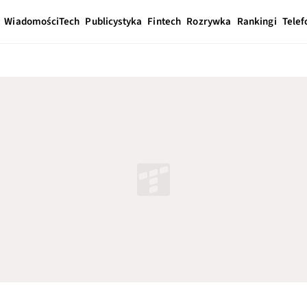
Wiadomości
Tech
Publicystyka
Fintech
Rozrywka
Rankingi
Telef