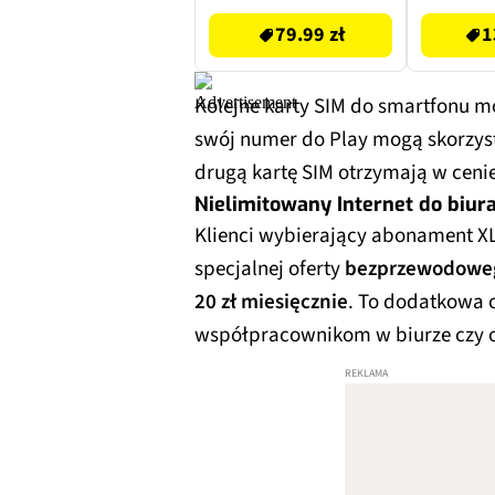
79.99 zł
1
Kolejne karty SIM do smartfonu 
swój numer do Play mogą skorzyst
drugą kartę SIM otrzymają w ceni
Nielimitowany Internet do biur
Klienci wybierający abonament XL
specjalnej oferty
bezprzewodowego
20 zł miesięcznie
. To dodatkowa 
współpracownikom w biurze czy o