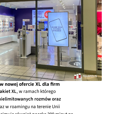
 w nowej ofercie XL dla firm
akiet XL
, w ramach którego
nielimitowanych rozmów oraz
az w roamingu na terenie Unii