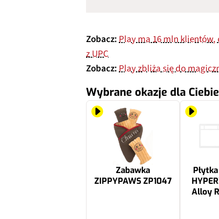
Zobacz:
Play ma 16 mln klientów, 
z UPC
Zobacz:
Play zbliża się do magicz
Wybrane okazje dla Ciebie
Zabawka
Płytka
ZIPPYPAWS ZP1047
HYPERX
Alloy R
79.99 zł
132.56 zł