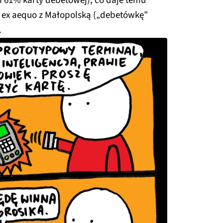
m 61% karty debetowej), co daje temu
u, ex aequo z Małopolską („debetówkę”
.