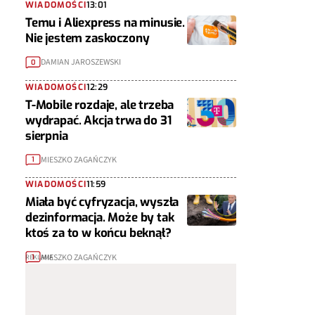
WIADOMOŚCI
13:01
Temu i Aliexpress na minusie.
Nie jestem zaskoczony
DAMIAN JAROSZEWSKI
0
WIADOMOŚCI
12:29
T-Mobile rozdaje, ale trzeba
wydrapać. Akcja trwa do 31
sierpnia
MIESZKO ZAGAŃCZYK
1
WIADOMOŚCI
11:59
Miała być cyfryzacja, wyszła
dezinformacja. Może by tak
ktoś za to w końcu beknął?
MIESZKO ZAGAŃCZYK
1