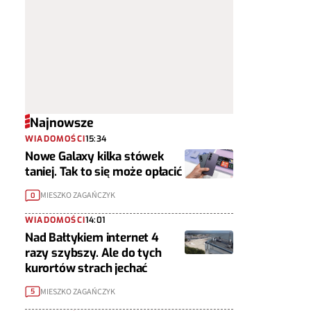
Najnowsze
WIADOMOŚCI
15:34
Nowe Galaxy kilka stówek
taniej. Tak to się może opłacić
MIESZKO ZAGAŃCZYK
0
WIADOMOŚCI
14:01
Nad Bałtykiem internet 4
razy szybszy. Ale do tych
kurortów strach jechać
MIESZKO ZAGAŃCZYK
5