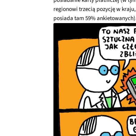
posiadanie karty płatniczej (w ty
regionowi trzecią pozycję w kraj
posiada tam 59% ankietowanych)