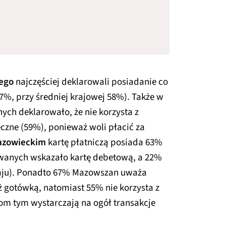
iego
najczęściej deklarowali posiadanie co
67%, przy średniej krajowej 58%). Także w
ych deklarowało, że nie korzysta z
eczne (59%), ponieważ woli płacić za
zowieckim
kartę płatniczą posiada 63%
wanych wskazało kartę debetową, a 22%
raju). Ponadto 67% Mazowszan uważa
ż gotówką, natomiast 55% nie korzysta z
om tym wystarczają na ogół transakcje