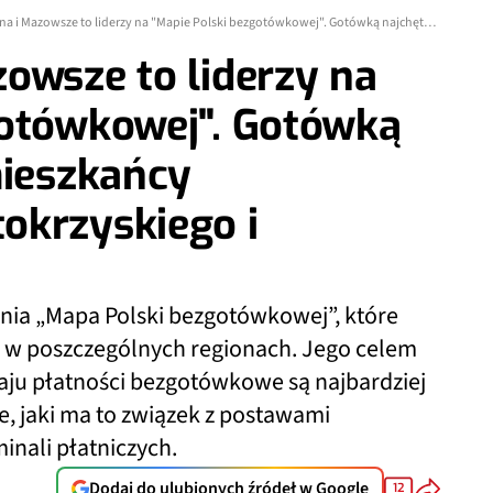
Opolszczyzna i Mazowsze to liderzy na "Mapie Polski bezgotówkowej". Gotówką najchętniej płacą mieszkańcy województwa świętokrzyskiego i lubelskiego
owsze to liderzy na
gotówkowej". Gotówką
mieszkańcy
okrzyskiego i
nia „Mapa Polski bezgotówkowej”, które
ą w poszczególnych regionach. Jego celem
raju płatności bezgotówkowe są najbardziej
e, jaki ma to związek z postawami
nali płatniczych.
Dodaj do ulubionych źródeł w Google
12