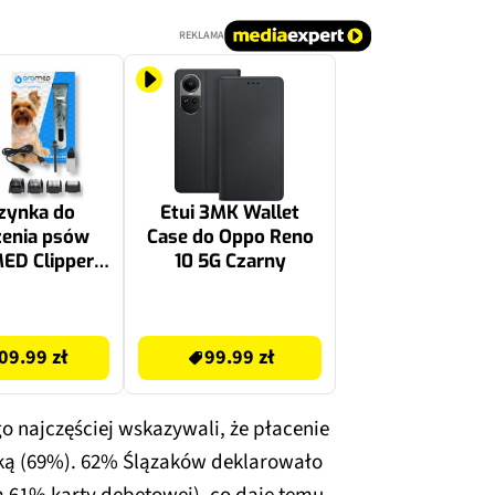
REKLAMA
zynka do
Etui 3MK Wallet
żenia psów
Case do Oppo Reno
ED Clipper
10 5G Czarny
Max
99.99 zł
09.99 zł
99.99 zł
 najczęściej wskazywali, że płacenie
wką (69%). 62% Ślązaków deklarowało