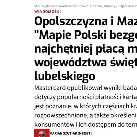
Strona główna
Wiadomości
Prawo, finanse, statystyki
WIADOMOŚCI
Opolszczyzna i Maz
"Mapie Polski bez
najchętniej płacą 
województwa święt
lubelskiego
Mastercard opublikował wyniki bada
dotyczy popularności płatności kart
jest poznanie, w których częściach k
rozpowszechnione, a także określeni
konsumentów i ich dostępem do termi
MARIAN SZUTIAK (MSNET)