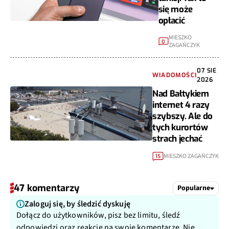
się może
opłacić
MIESZKO
0
ZAGAŃCZYK
07 SIE
WIADOMOŚCI
2026
Nad Bałtykiem
internet 4 razy
szybszy. Ale do
tych kurortów
strach jechać
MIESZKO ZAGAŃCZYK
15
47 komentarzy
Popularne
Zaloguj się, by śledzić dyskuję
Dołącz do użytkowników, pisz bez limitu, śledź
odpowiedzi oraz reakcje na swoje komentarze. Nie