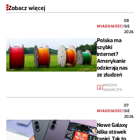
Zobacz więcej
08
WIADOMOŚCI
SIE
2026
Polska ma
szybki
internet?
Amerykanie
odzierają nas
ze złudzeń
MIESZKO
3
ZAGAŃCZYK
07
WIADOMOŚCI
SIE
2026
Nowe Galaxy
kilka stówek
taniej. Tak to