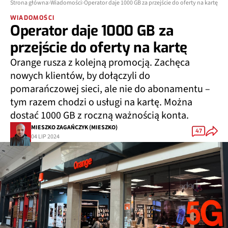
Strona główna
Wiadomości
Operator daje 1000 GB za przejście do oferty na kartę
WIADOMOŚCI
Operator daje 1000 GB za
przejście do oferty na kartę
Orange rusza z kolejną promocją. Zachęca
nowych klientów, by dołączyli do
pomarańczowej sieci, ale nie do abonamentu –
tym razem chodzi o usługi na kartę. Można
dostać 1000 GB z roczną ważnością konta.
MIESZKO ZAGAŃCZYK (MIESZKO)
47
04 LIP 2024