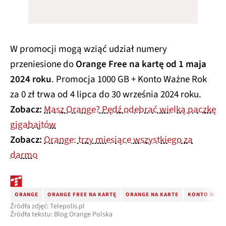
W promocji mogą wziąć udział numery
przeniesione do
Orange Free na kartę od 1 maja
2024 roku
. Promocja 1000 GB + Konto Ważne Rok
za 0 zł trwa od 4 lipca do 30 września 2024 roku.
Zobacz:
Masz Orange? Pędź odebrać wielką paczkę
gigabajtów
Zobacz:
Orange: trzy miesiące wszystkiego za
darmo
ORANGE
ORANGE FREE NA KARTĘ
ORANGE NA KARTE
KONTO WAZN
Źródła zdjęć: Telepolis.pl
Źródła tekstu: Blog Orange Polska