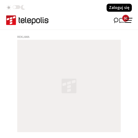
Zaloguj się
36