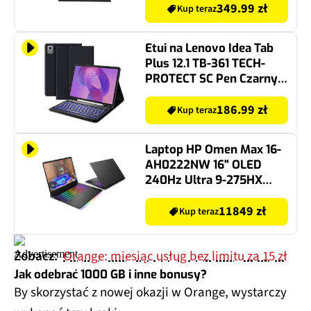
349.99 zł
Kup teraz
Etui na Lenovo Idea Tab
Plus 12.1 TB-361 TECH-
PROTECT SC Pen Czarny +
Klawiatura
186.99 zł
Kup teraz
Laptop HP Omen Max 16-
AH0222NW 16" OLED
240Hz Ultra 9-275HX
32GB RAM 1TB SSD
GeForce RTX5070Ti DLSS
11849 zł
Kup teraz
4 Windows 11 Home
Zobacz:
Orange: miesiąc usług bez limitu za 15 zł
Jak odebrać 1000 GB i inne bonusy?
By skorzystać z nowej okazji w Orange, wystarczy