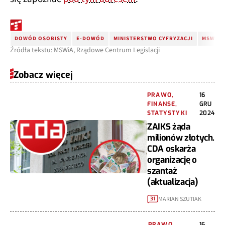
DOWÓD OSOBISTY
E-DOWÓD
MINISTERSTWO CYFRYZACJI
MSWIA
Źródła tekstu: MSWiA, Rządowe Centrum Legislacji
Zobacz więcej
PRAWO,
16
FINANSE,
GRU
STATYSTYKI
2024
ZAIKS żąda
milionów złotych.
CDA oskarża
organizację o
szantaż
(aktualizacja)
MARIAN SZUTIAK
31
PRAWO,
16