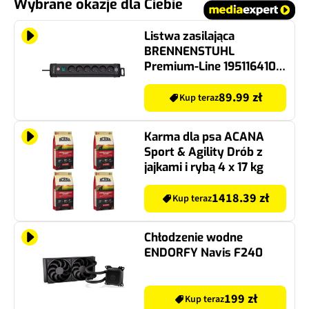
Wybrane okazje dla Ciebie
Listwa zasilająca
BRENNENSTUHL
Premium-Line 1951164100
(3 m) Czarny
89.99 zł
Kup teraz
Karma dla psa ACANA
Sport & Agility Drób z
jajkami i rybą 4 x 17 kg
1418.39 zł
Kup teraz
Chłodzenie wodne
ENDORFY Navis F240
199 zł
Kup teraz