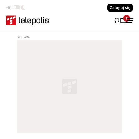
Zaloguj się
7