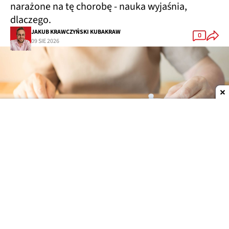
narażone na tę chorobę - nauka wyjaśnia,
dlaczego.
JAKUB KRAWCZYŃSKI KUBAKRAW
0
09 SIE 2026
Dodaj do ulubionych źródeł w Google
Specyfika tej pracy chroni mózgi
Taksówkarze oraz kierowcy ambulansów o wiele