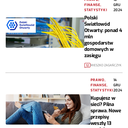
FINANSE,
GRU
STATYSTYKI
2024
Polski
Światłowód
Otwarty: ponad 4
mln
gospodarstw
domowych w
zasięgu
MIESZKO ZAGAŃCZYK
12
PRAWO,
14
FINANSE,
GRU
STATYSTYKI
2024
Kupujesz w
sieci? Pilna
sprawa. Nowe
przepisy
weszły 13