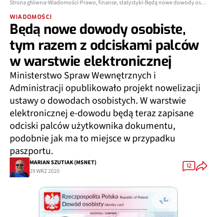
Strona główna
Wiadomości
Prawo, finanse, statystyki
Będą nowe dowody osobiste, tym razem z odciskami palców w warstwie elektronicznej
WIADOMOŚCI
Będą nowe dowody osobiste,
tym razem z odciskami palców
w warstwie elektronicznej
Ministerstwo Spraw Wewnętrznych i
Administracji opublikowało projekt nowelizacji
ustawy o dowodach osobistych. W warstwie
elektronicznej e-dowodu będą teraz zapisane
odciski palców użytkownika dokumentu,
podobnie jak ma to miejsce w przypadku
paszportu.
MARIAN SZUTIAK (MSNET)
12
29 WRZ 2020