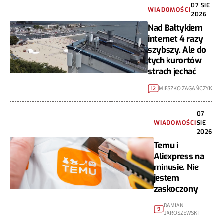
07 SIE
WIADOMOŚCI
2026
Nad Bałtykiem
internet 4 razy
szybszy. Ale do
tych kurortów
strach jechać
MIESZKO ZAGAŃCZYK
12
07
WIADOMOŚCI
SIE
2026
Temu i
Aliexpress na
minusie. Nie
jestem
zaskoczony
DAMIAN
9
JAROSZEWSKI