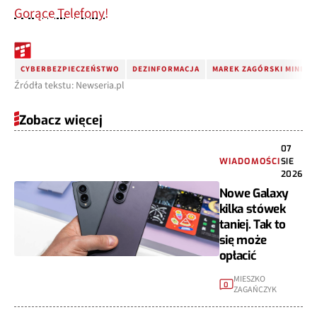
Gorące Telefony!
CYBERBEZPIECZEŃSTWO
DEZINFORMACJA
MAREK ZAGÓRSKI MINISTE
Źródła tekstu: Newseria.pl
Zobacz więcej
07
WIADOMOŚCI
SIE
2026
Nowe Galaxy
kilka stówek
taniej. Tak to
się może
opłacić
MIESZKO
0
ZAGAŃCZYK