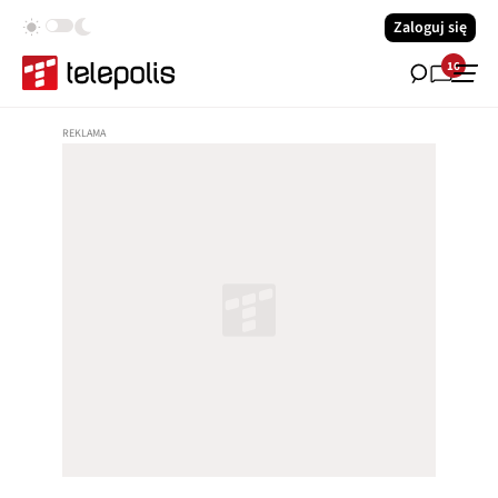
Zaloguj się
16