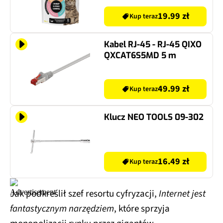
19.99 zł
Kup teraz
Kabel RJ-45 - RJ-45 QIXO
QXCAT6S5MD 5 m
49.99 zł
Kup teraz
Klucz NEO TOOLS 09-302
16.49 zł
Kup teraz
Jak podkreślił szef resortu cyfryzacji,
Internet jest
fantastycznym narzędziem
, które sprzyja