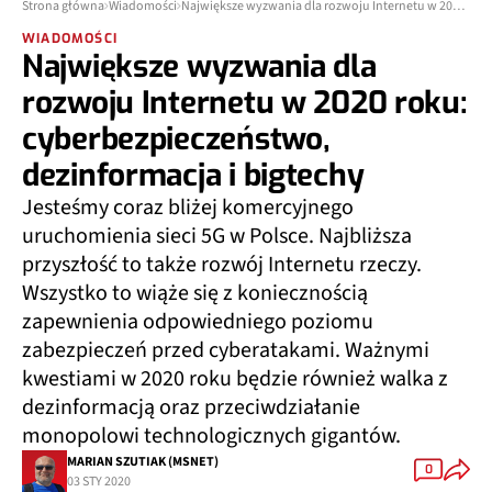
Strona główna
Wiadomości
Największe wyzwania dla rozwoju Internetu w 2020 roku: cyberbezpieczeństwo, dezinformacja i bigtechy
WIADOMOŚCI
Największe wyzwania dla
rozwoju Internetu w 2020 roku:
cyberbezpieczeństwo,
dezinformacja i bigtechy
Jesteśmy coraz bliżej komercyjnego
uruchomienia sieci 5G w Polsce. Najbliższa
przyszłość to także rozwój Internetu rzeczy.
Wszystko to wiąże się z koniecznością
zapewnienia odpowiedniego poziomu
zabezpieczeń przed cyberatakami. Ważnymi
kwestiami w 2020 roku będzie również walka z
dezinformacją oraz przeciwdziałanie
monopolowi technologicznych gigantów.
MARIAN SZUTIAK (MSNET)
0
03 STY 2020