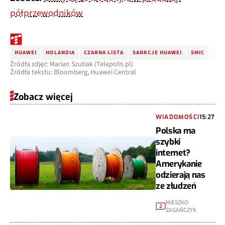
półprzewodników
HUAWEI
HOLANDIA
CZARNA LISTA
SANKCJE HUAWEI
SMIC
ASM
Źródła zdjęć: Marian Szutiak (Telepolis.pl)
Źródła tekstu: Bloomberg, Huawei Central
Zobacz więcej
WIADOMOŚCI
15:27
Polska ma
szybki
internet?
Amerykanie
odzierają nas
ze złudzeń
MIESZKO
2
ZAGAŃCZYK