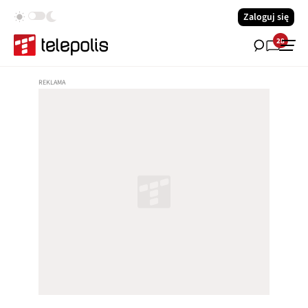
Zaloguj się
28