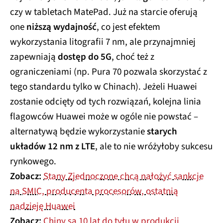
czy w tabletach MatePad. Już na starcie oferują
one
niższą wydajność
, co jest efektem
wykorzystania litografii 7 nm, ale przynajmniej
zapewniają
dostęp do 5G
, choć też z
ograniczeniami (np. Pura 70 pozwala skorzystać z
tego standardu tylko w Chinach). Jeżeli Huawei
zostanie odcięty od tych rozwiązań, kolejna linia
flagowców Huawei może w ogóle nie powstać –
alternatywą będzie wykorzystanie
starych
układów 12 nm z LTE
, ale to nie wróżyłoby sukcesu
rynkowego.
Zobacz:
Stany Zjednoczone chcą nałożyć sankcje
na SMIC, producenta procesorów, ostatnią
nadzieję Huawei
Zobacz:
Chiny są 10 lat do tyłu w produkcji