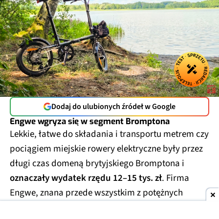
Dodaj do ulubionych źródeł w Google
Engwe wgryza się w segment Bromptona
Lekkie, łatwe do składania i transportu metrem czy
pociągiem miejskie rowery elektryczne były przez
długi czas domeną brytyjskiego Bromptona i
oznaczały wydatek rzędu 12–15 tys. zł
. Firma
Engwe, znana przede wszystkim z potężnych
rowerów klasy enduro (tzw. fat bike'i) i klasycznych