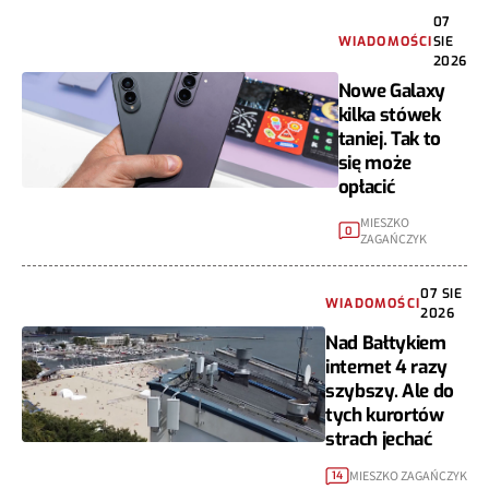
07
WIADOMOŚCI
SIE
2026
Nowe Galaxy
kilka stówek
taniej. Tak to
się może
opłacić
MIESZKO
0
ZAGAŃCZYK
07 SIE
WIADOMOŚCI
2026
Nad Bałtykiem
internet 4 razy
szybszy. Ale do
tych kurortów
strach jechać
MIESZKO ZAGAŃCZYK
14