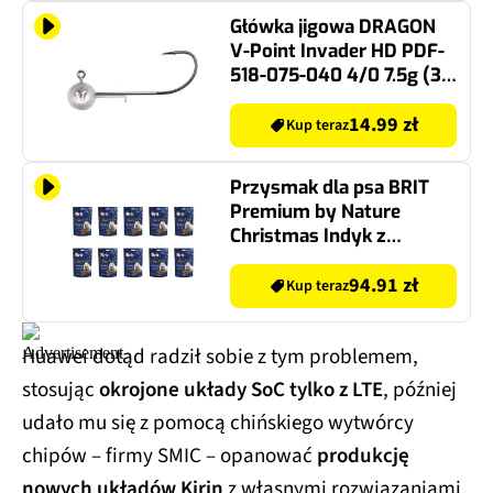
Główka jigowa DRAGON
V-Point Invader HD PDF-
518-075-040 4/0 7.5g (3
szt.)
14.99 zł
Kup teraz
Przysmak dla psa BRIT
Premium by Nature
Christmas Indyk z
żurawiną 10 x 180 g
94.91 zł
Kup teraz
Huawei dotąd radził sobie z tym problemem,
stosując
okrojone układy SoC tylko z LTE
, później
udało mu się z pomocą chińskiego wytwórcy
chipów – firmy SMIC – opanować
produkcję
nowych układów Kirin
z własnymi rozwiązaniami