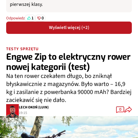
pierwszej klasy.
1
0
Odpowiedz
Wyświetl więcej (+2)
TESTY SPRZĘTU
Engwe Zip to elektryczny rower
nowej kategorii (test)
Na ten rower czekałem długo, bo zniknął
błyskawicznie z magazynów. Było warto – 16,9
kg i zasilanie z powerbanka 90000 mAh? Bardziej
zaciekawić się nie dało.
LECH OKOŃ (LUIN)
0
19:15