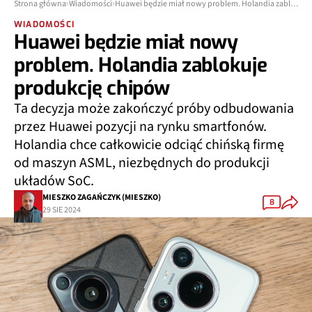
Strona główna
Wiadomości
Huawei będzie miał nowy problem. Holandia zablokuje produkcję chipów
WIADOMOŚCI
Huawei będzie miał nowy
problem. Holandia zablokuje
produkcję chipów
Ta decyzja może zakończyć próby odbudowania
przez Huawei pozycji na rynku smartfonów.
Holandia chce całkowicie odciąć chińską firmę
od maszyn ASML, niezbędnych do produkcji
układów SoC.
MIESZKO ZAGAŃCZYK (MIESZKO)
8
29 SIE 2024