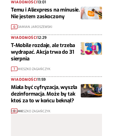
WIADOMOŚCI
13:01
Temu i Aliexpress na minusie.
Nie jestem zaskoczony
DAMIAN JAROSZEWSKI
0
WIADOMOŚCI
12:29
T-Mobile rozdaje, ale trzeba
wydrapać. Akcja trwa do 31
sierpnia
MIESZKO ZAGAŃCZYK
1
WIADOMOŚCI
11:59
Miała być cyfryzacja, wyszła
dezinformacja. Może by tak
ktoś za to w końcu beknął?
MIESZKO ZAGAŃCZYK
0