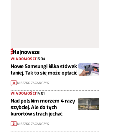
Najnowsze
WIADOMOŚCI
15:34
Nowe Samsungi kilka stówek
taniej. Tak to się może opłacić
MIESZKO ZAGAŃCZYK
0
WIADOMOŚCI
14:01
Nad polskim morzem 4 razy
szybciej. Ale do tych
kurortów strach jechać
MIESZKO ZAGAŃCZYK
3