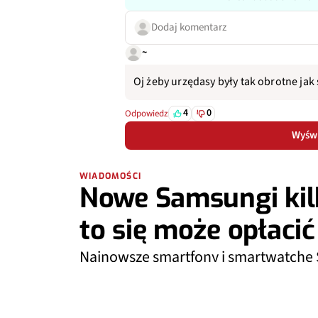
Dodaj komentarz
~
Oj żeby urzędasy były tak obrotne jak 
4
0
Odpowiedz
Wyświ
WIADOMOŚCI
Nowe Samsungi kilk
to się może opłacić
Najnowsze smartfony i smartwatche
Plus zachęca do ich kupna u siebie, 
Plus Odkup.