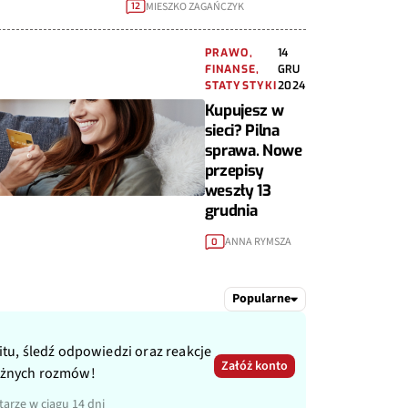
MIESZKO ZAGAŃCZYK
12
PRAWO,
14
FINANSE,
GRU
STATYSTYKI
2024
Kupujesz w
sieci? Pilna
sprawa. Nowe
przepisy
weszły 13
grudnia
ANNA RYMSZA
0
Popularne
itu, śledź odpowiedzi oraz reakcje
Załóż konto
ażnych rozmów!
arze w ciągu 14 dni