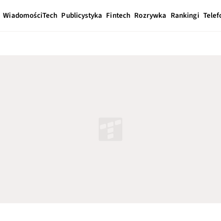
Wiadomości
Tech
Publicystyka
Fintech
Rozrywka
Rankingi
Telef