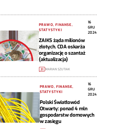
16
PRAWO, FINANSE,
GRU
STATYSTYKI
2024
ZAIKS żąda milionów
złotych. CDA oskarża
organizację o szantaż
(aktualizacja)
MARIAN SZUTIAK
31
16
PRAWO, FINANSE,
GRU
STATYSTYKI
2024
Polski Światłowód
Otwarty: ponad 4 mln
gospodarstw domowych
w zasięgu