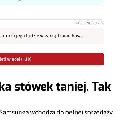
28 CZE 2013 · 12:08
solorz i jego ludzie w zarządzaniu kasą.
etl więcej (+10)
a stówek taniej. Tak
 Samsunga wchodzą do pełnej sprzedaży.
kusząc atrakcyjnymi korzyściami programu