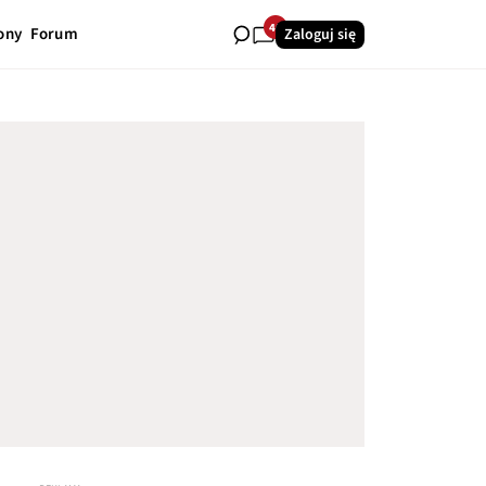
40
ony
Forum
Zaloguj się