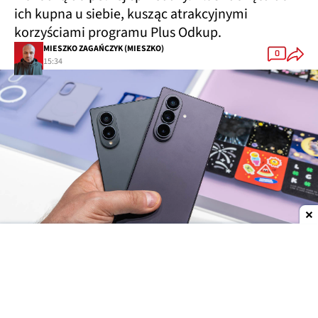
ich kupna u siebie, kusząc atrakcyjnymi
korzyściami programu Plus Odkup.
MIESZKO ZAGAŃCZYK (MIESZKO)
0
15:34
Dodaj do ulubionych źródeł w Google
Wczoraj zakończył się
etap przedsprzedaży