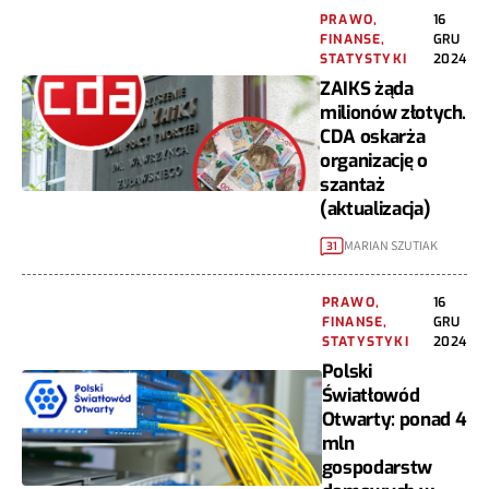
PRAWO,
16
FINANSE,
GRU
STATYSTYKI
2024
ZAIKS żąda
milionów złotych.
CDA oskarża
organizację o
szantaż
(aktualizacja)
MARIAN SZUTIAK
31
PRAWO,
16
FINANSE,
GRU
STATYSTYKI
2024
Polski
Światłowód
Otwarty: ponad 4
mln
gospodarstw