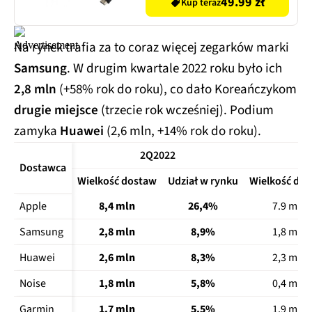
49.99 zł
Kup teraz
Na rynek trafia za to coraz więcej zegarków marki
Samsung
. W drugim kwartale 2022 roku było ich
2,8 mln
(+58% rok do roku), co dało Koreańczykom
drugie miejsce
(trzecie rok wcześniej). Podium
zamyka
Huawei
(2,6 mln, +14% rok do roku).
2Q2022
Dostawca
Wielkość dostaw
Udział w rynku
Wielkość do
Apple
8,4 mln
26,4%
7.9 mln
Samsung
2,8 mln
8,9%
1,8 mln
Huawei
2,6 mln
8,3%
2,3 mln
Noise
1,8 mln
5,8%
0,4 mln
Garmin
1,7 mln
5,5%
1,9 mln