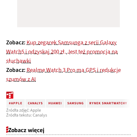
Zobacz:
Kup zegarek Samsunga z serii Galaxy
Watch5 i odzyskaj 200 zł. Jest też promocja na
słuchawki
Zobacz:
Realme Watch 3 Pro ma GPS i redukcje
szumów z AI
#APPLE
CANALYS
HUAWEI
SAMSUNG
RYNEK SMARTWATCHY
2
Źródła zdjęć: Apple
Źródła tekstu: Canalys
Zobacz więcej