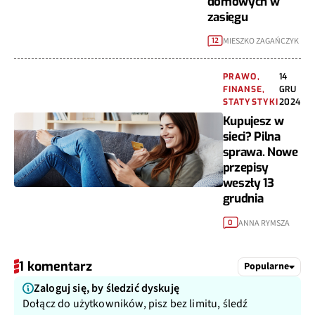
domowych w
zasięgu
MIESZKO ZAGAŃCZYK
12
PRAWO,
14
FINANSE,
GRU
STATYSTYKI
2024
Kupujesz w
sieci? Pilna
sprawa. Nowe
przepisy
weszły 13
grudnia
ANNA RYMSZA
0
1 komentarz
Popularne
Zaloguj się, by śledzić dyskuję
Dołącz do użytkowników, pisz bez limitu, śledź