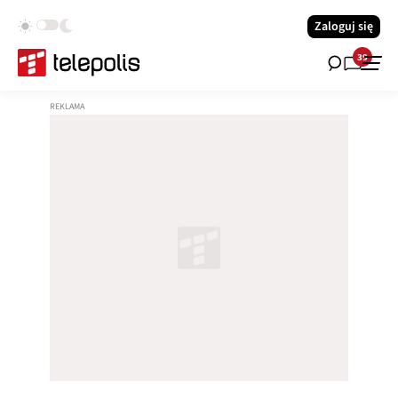
Zaloguj się
39