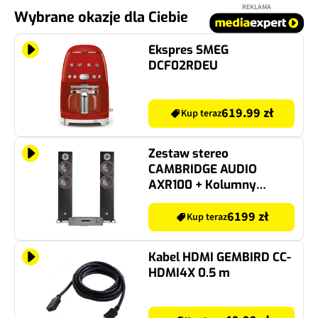
REKLAMA
Wybrane okazje dla Ciebie
Ekspres SMEG
DCF02RDEU
619.99 zł
Kup teraz
Zestaw stereo
CAMBRIDGE AUDIO
AXR100 + Kolumny
głośnikowe DALI OBERON
7 (Czarne)
6199 zł
Kup teraz
Kabel HDMI GEMBIRD CC-
HDMI4X 0.5 m