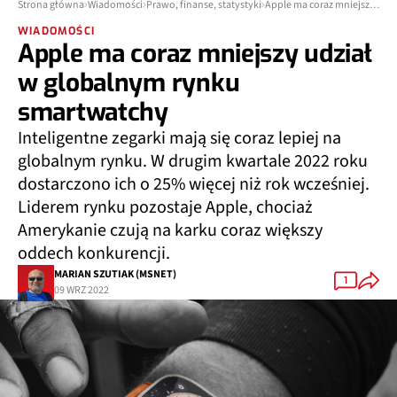
Strona główna
Wiadomości
Prawo, finanse, statystyki
Apple ma coraz mniejszy udział w globalnym rynku smartwatchy
WIADOMOŚCI
Apple ma coraz mniejszy udział
w globalnym rynku
smartwatchy
Inteligentne zegarki mają się coraz lepiej na
globalnym rynku. W drugim kwartale 2022 roku
dostarczono ich o 25% więcej niż rok wcześniej.
Liderem rynku pozostaje Apple, chociaż
Amerykanie czują na karku coraz większy
oddech konkurencji.
MARIAN SZUTIAK (MSNET)
1
09 WRZ 2022