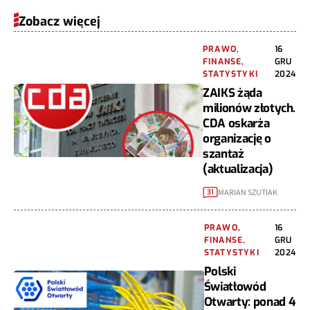
Zobacz więcej
PRAWO,
16
FINANSE,
GRU
STATYSTYKI
2024
ZAIKS żąda
milionów złotych.
CDA oskarża
organizację o
szantaż
(aktualizacja)
MARIAN SZUTIAK
31
PRAWO,
16
FINANSE,
GRU
STATYSTYKI
2024
Polski
Światłowód
Otwarty: ponad 4