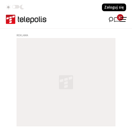
Zaloguj się
37