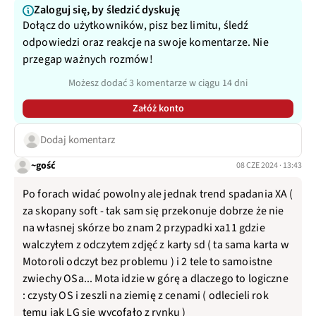
Zaloguj się, by śledzić dyskuję
Dołącz do użytkowników, pisz bez limitu, śledź
odpowiedzi oraz reakcje na swoje komentarze. Nie
przegap ważnych rozmów!
Możesz dodać 3 komentarze w ciągu 14 dni
Załóż konto
Dodaj komentarz
~gość
08 CZE 2024 · 13:43
Po forach widać powolny ale jednak trend spadania XA (
za skopany soft - tak sam się przekonuje dobrze że nie
na własnej skórze bo znam 2 przypadki xa11 gdzie
walczyłem z odczytem zdjęć z karty sd ( ta sama karta w
Motoroli odczyt bez problemu ) i 2 tele to samoistne
zwiechy OSa... Mota idzie w górę a dlaczego to logiczne
: czysty OS i zeszli na ziemię z cenami ( odlecieli rok
temu jak LG się wycofało z rynku )