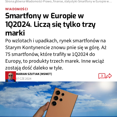
Strona główna
Wiadomości
Prawo, finanse, statystyki
Smartfony w Europie w 1Q2024. Liczą się tylko trzy marki
WIADOMOŚCI
Smartfony w Europie w
1Q2024. Liczą się tylko trzy
marki
Po wzlotach i upadkach, rynek smartfonów na
Starym Kontynencie znowu pnie się w górę. Aż
75 smartfonów, które trafiły w 1Q2024 do
Europy, to produkty trzech marek. Inne wciąż
zostają dość daleko w tyle.
MARIAN SZUTIAK (MSNET)
3
07 CZE 2024