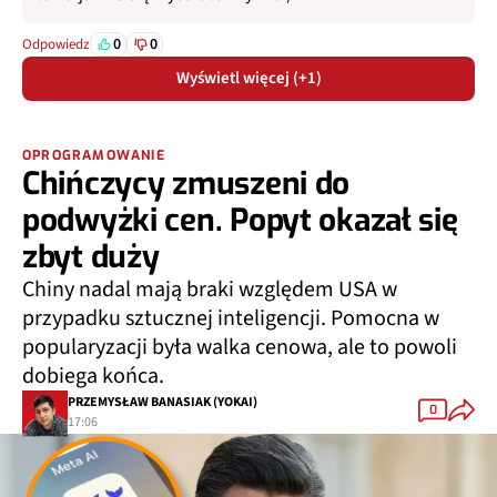
0
0
Odpowiedz
Wyświetl więcej (+1)
OPROGRAMOWANIE
Chińczycy zmuszeni do
podwyżki cen. Popyt okazał się
zbyt duży
Chiny nadal mają braki względem USA w
przypadku sztucznej inteligencji. Pomocna w
popularyzacji była walka cenowa, ale to powoli
dobiega końca.
PRZEMYSŁAW BANASIAK (YOKAI)
0
17:06