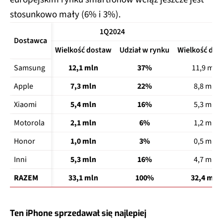
stosunkowo mały (6% i 3%).
1Q2024
Dostawca
Wielkość dostaw
Udział w rynku
Wielkość do
Samsung
12,1 mln
37%
11,9 mln
Apple
7,3 mln
22%
8,8 mln
Xiaomi
5,4 mln
16%
5,3 mln
Motorola
2,1 mln
6%
1,2 mln
Honor
1,0 mln
3%
0,5 mln
Inni
5,3 mln
16%
4,7 mln
RAZEM
33,1 mln
100%
32,4 mln
Ten iPhone sprzedawał się najlepiej