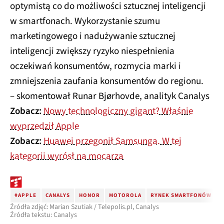
optymistą co do możliwości sztucznej inteligencji
w smartfonach. Wykorzystanie szumu
marketingowego i nadużywanie sztucznej
inteligencji zwiększy ryzyko niespełnienia
oczekiwań konsumentów, rozmycia marki i
zmniejszenia zaufania konsumentów do regionu.
– skomentował Runar Bjørhovde, analityk Canalys
Zobacz:
Nowy technologiczny gigant? Właśnie
wyprzedził Apple
Zobacz:
Huawei przegonił Samsunga. W tej
kategorii wyrósł na mocarza
#APPLE
CANALYS
HONOR
MOTOROLA
RYNEK SMARTFONÓW
Źródła zdjęć: Marian Szutiak / Telepolis.pl, Canalys
Źródła tekstu: Canalys