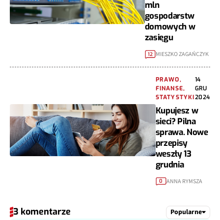
mln
gospodarstw
domowych w
zasięgu
MIESZKO ZAGAŃCZYK
12
PRAWO,
14
FINANSE,
GRU
STATYSTYKI
2024
Kupujesz w
sieci? Pilna
sprawa. Nowe
przepisy
weszły 13
grudnia
ANNA RYMSZA
0
3 komentarze
Popularne