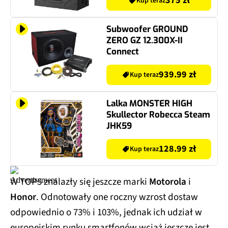
375 zł
Kup teraz
Subwoofer GROUND
ZERO GZ 12.300X-II
Connect
939.99 zł
Kup teraz
Lalka MONSTER HIGH
Skullector Robecca Steam
JHK59
128.99 zł
Kup teraz
W TOP5 znalazły się jeszcze marki
Motorola
i
Honor
. Odnotowały one roczny wzrost dostaw
odpowiednio o 73% i 103%, jednak ich udział w
europejskim rynku smartfonów wciąż jeszcze jest