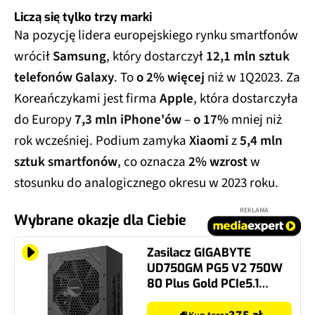
Liczą się tylko trzy marki
Na pozycję lidera europejskiego rynku smartfonów
wrócił
Samsung
, który dostarczył
12,1 mln sztuk
telefonów Galaxy
. To
o 2% więcej
niż w 1Q2023. Za
Koreańczykami jest firma
Apple
, która dostarczyła
do Europy
7,3 mln iPhone'ów
–
o 17%
mniej niż
rok wcześniej. Podium zamyka
Xiaomi
z
5,4 mln
sztuk smartfonów
, co oznacza
2% wzrost
w
stosunku do analogicznego okresu w 2023 roku.
REKLAMA
Wybrane okazje dla Ciebie
Zasilacz GIGABYTE
UD750GM PG5 V2 750W
80 Plus Gold PCIe5.1
ATX3.1