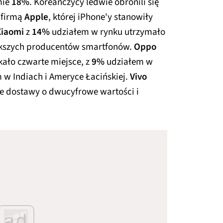
mie
18%
. Koreańczycy ledwie obronili się
 firmą
Apple
, której iPhone'y stanowiły
Xiaomi
z
14%
udziałem w rynku utrzymało
iększych producentów smartfonów.
Oppo
kało czwarte miejsce, z
9%
udziałem w
 w Indiach i Ameryce Łacińskiej.
Vivo
e dostawy o dwucyfrowe wartości i
ad