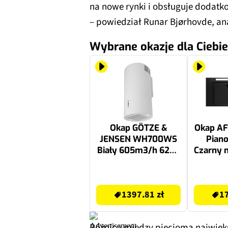
na nowe rynki i obsługuje dodatko
– powiedział Runar Bjørhovde, an
Wybrane okazje dla Ciebie
Okap GÖTZE &
Okap AF
JENSEN WH700WS
Piano
Biały 605m3/h 62dB
Czarny 
klasa B
60dB kl
1539.99 zł
1749.99 zł
1397.81 zł
17
Różnica między pięcioma najwięk