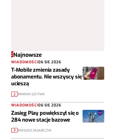
Najnowsze
WIADOMOŚCI
06 SIE 2026
T-Mobile zmienia zasady
abonamentu. Nie wszyscy się
ucieszą
MARIAN SZUTIAK
2
WIADOMOŚCI
06 SIE 2026
Zasięg Play powiększył się o
284 nowe stacje bazowe
MIESZKO ZAGAŃCZYK
3