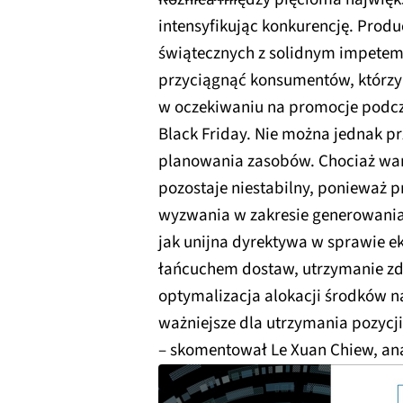
intensyfikując konkurencję. Prod
świątecznych z solidnym impetem
przyciągnąć konsumentów, którzy
w oczekiwaniu na promocje podcza
Black Friday. Nie można jednak p
planowania zasobów. Chociaż war
pozostaje niestabilny, ponieważ 
wyzwania w zakresie generowania 
jak unijna dyrektywa w sprawie e
łańcuchem dostaw, utrzymanie z
optymalizacja alokacji środków na
ważniejsze dla utrzymania pozycji
– skomentował Le Xuan Chiew, ana