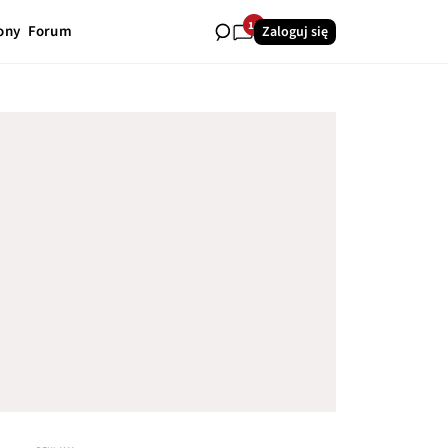
10
ony
Forum
Zaloguj się