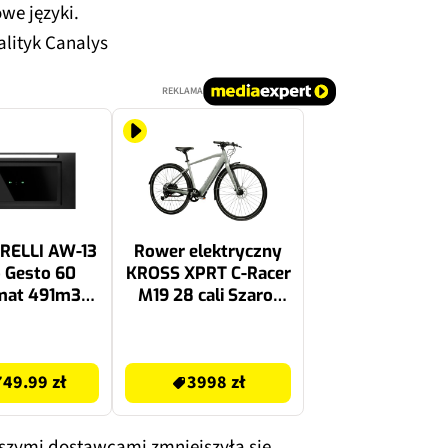
we języki.
alityk Canalys
REKLAMA
RELLI AW-13
Rower elektryczny
 Gesto 60
KROSS XPRT C-Racer
mat 491m3/h
M19 28 cali Szaro-
asa B Timer
zielony
5199.99 zł
49.99 zł
3998 zł
szymi dostawcami zmniejszyła się,