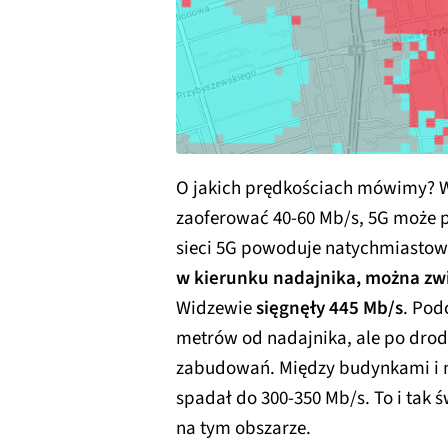
O jakich prędkościach mówimy? W 
zaoferować 40-60 Mb/s, 5G może p
sieci 5G powoduje natychmiastow
w kierunku nadajnika, można zwi
Widzewie
sięgnęły 445 Mb/s
. Pod
metrów od nadajnika, ale po drod
zabudowań. Między budynkami i na
spadał do 300-350 Mb/s. To i tak 
na tym obszarze.