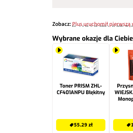
Zobacz:
Plus uruchomił pierwszą 
Wybrane okazje dla Ciebie
Toner PRISM ZHL-
Przysm
CF401ANPU Błękitny
WIEJS
Monop
miękkie
55.29 zł
14.45 zł
55.29 zł