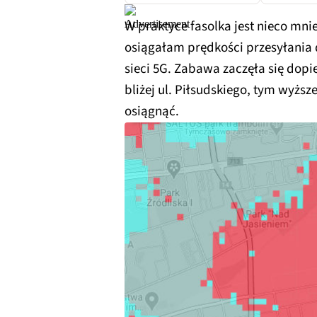
W praktyce fasolka jest nieco mnie
osiągałam prędkości przesyłania
sieci 5G. Zabawa zaczęła się dopi
bliżej ul. Piłsudskiego, tym wyżs
osiągnąć.