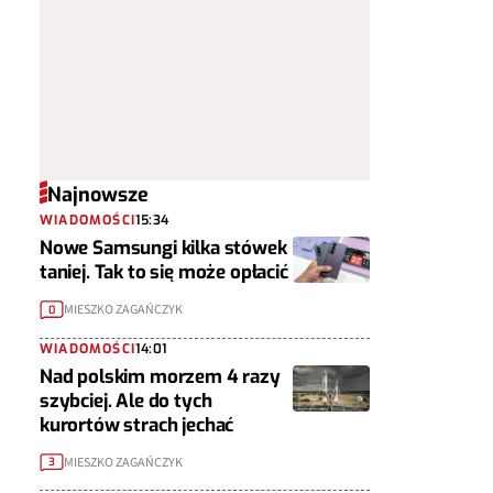
Najnowsze
WIADOMOŚCI
15:34
Nowe Samsungi kilka stówek
taniej. Tak to się może opłacić
MIESZKO ZAGAŃCZYK
0
WIADOMOŚCI
14:01
Nad polskim morzem 4 razy
szybciej. Ale do tych
kurortów strach jechać
MIESZKO ZAGAŃCZYK
3