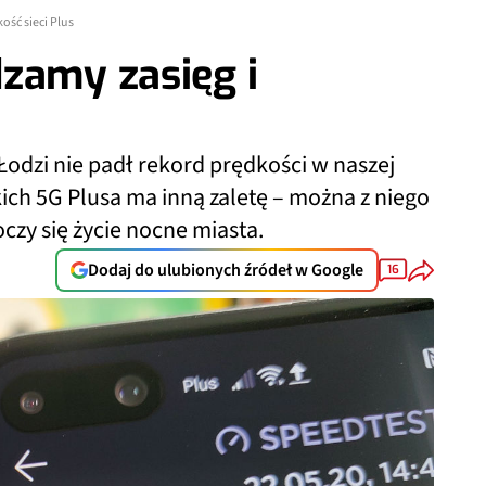
ość sieci Plus
zamy zasięg i
odzi nie padł rekord prędkości w naszej
kich 5G Plusa ma inną zaletę – można z niego
czy się życie nocne miasta.
Dodaj do ulubionych źródeł w Google
16