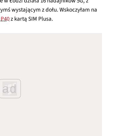
e w Łodzi działa 16 nadajników 5G, z
czymś wystającym z dołu. Wskoczyłam na
 P40
z kartą SIM Plusa.
ad