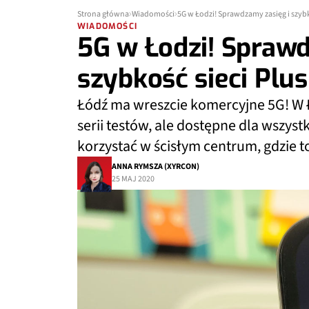
Strona główna
Wiadomości
5G w Łodzi! Sprawdzamy zasięg i szybk
WIADOMOŚCI
5G w Łodzi! Sprawd
szybkość sieci Plus
Łódź ma wreszcie komercyjne 5G! W Ł
serii testów, ale dostępne dla wszyst
korzystać w ścisłym centrum, gdzie to
ANNA RYMSZA (XYRCON)
25 MAJ 2020