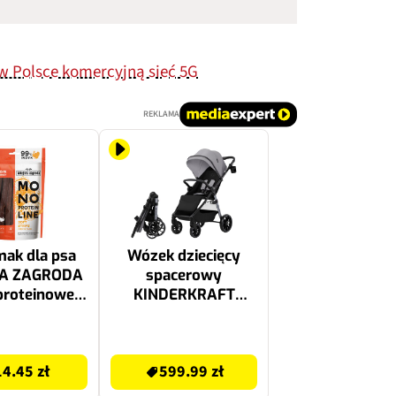
w Polsce komercyjną sieć 5G
REKLAMA
ak dla psa
Wózek dziecięcy
KA ZAGRODA
spacerowy
roteinowe
KINDERKRAFT
 paski Indyk
Grande 2 Szary
100 g
599.99 zł
14.45 zł
599.99 zł