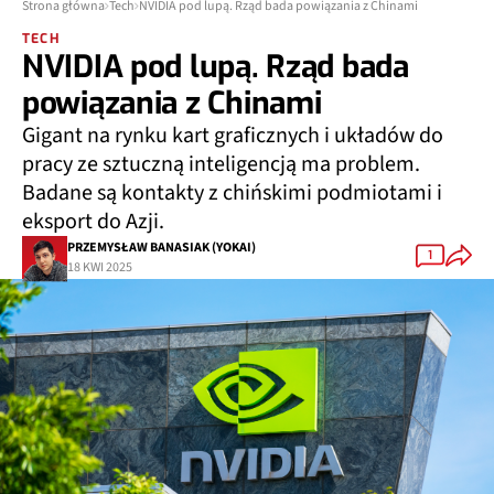
Strona główna
Tech
NVIDIA pod lupą. Rząd bada powiązania z Chinami
TECH
NVIDIA pod lupą. Rząd bada
powiązania z Chinami
Gigant na rynku kart graficznych i układów do
pracy ze sztuczną inteligencją ma problem.
Badane są kontakty z chińskimi podmiotami i
eksport do Azji.
PRZEMYSŁAW BANASIAK (YOKAI)
1
18 KWI 2025