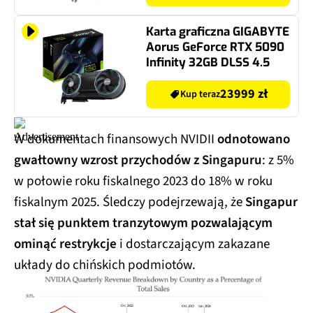
Karta graficzna GIGABYTE
Aorus GeForce RTX 5090
Infinity 32GB DLSS 4.5
23999 zł
Kup teraz
W dokumentach finansowych NVIDII
odnotowano
gwałtowny wzrost przychodów z Singapuru
: z 5%
w połowie roku fiskalnego 2023 do 18% w roku
fiskalnym 2025. Śledczy podejrzewają, że
Singapur
stał się punktem tranzytowym pozwalającym
ominąć restrykcje
i dostarczającym zakazane
układy do chińskich podmiotów.