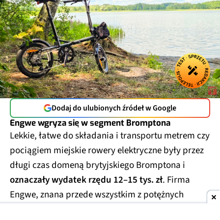
Dodaj do ulubionych źródeł w Google
Engwe wgryza się w segment Bromptona
Lekkie, łatwe do składania i transportu metrem czy
pociągiem miejskie rowery elektryczne były przez
długi czas domeną brytyjskiego Bromptona i
oznaczały wydatek rzędu 12–15 tys. zł
. Firma
Engwe, znana przede wszystkim z potężnych
rowerów klasy enduro (tzw. fat bike'i) i klasycznych