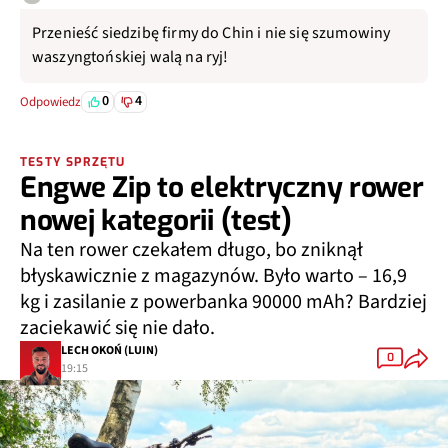
Przenieść siedzibę firmy do Chin i nie się szumowiny
waszyngtońskiej walą na ryj!
0
4
Odpowiedz
TESTY SPRZĘTU
Engwe Zip to elektryczny rower
nowej kategorii (test)
Na ten rower czekałem długo, bo zniknął
błyskawicznie z magazynów. Było warto – 16,9
kg i zasilanie z powerbanka 90000 mAh? Bardziej
zaciekawić się nie dało.
LECH OKOŃ (LUIN)
0
19:15