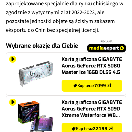
zaprojektowane specjalnie dla rynku chińskiego w
zgodznie z wytycznymi z lat 2022-2023, ale
pozostałe jednostki objęte są ścisłym zakazem
eksportu do Chin bez specjalnej licencji.
REKLAMA
Wybrane okazje dla Ciebie
Karta graficzna GIGABYTE
Aorus GeForce RTX 5080
Master Ice 16GB DLSS 4.5
7099 zł
Kup teraz
Karta graficzna GIGABYTE
Aorus GeForce RTX 5090
Xtreme Waterforce WB
32GB DLSS 4.5
22199 zł
Kup teraz