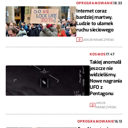
OPROGRAMOWANIE
18:33
Internet coraz
bardziej martwy.
Ludzie to ułamek
ruchu sieciowego
JAKUB KRAWCZYŃSKI
0
KOSMOS
17:47
Takiej anomalii
jeszcze nie
widzieliśmy.
Nowe nagrania
UFO z
Pentagonu
JAKUB
0
KRAWCZYŃSKI
OPROGRAMOWANIE
16:13