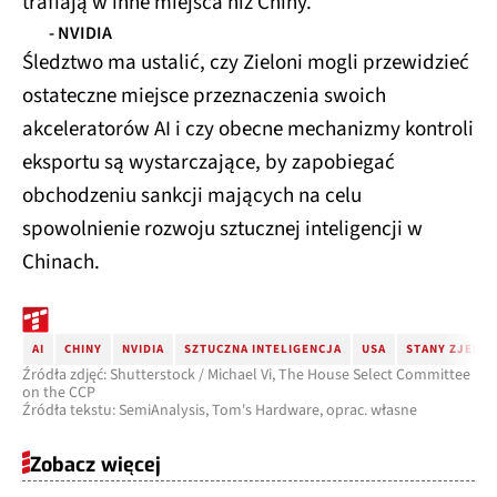
trafiają w inne miejsca niż Chiny.
- NVIDIA
Śledztwo ma ustalić, czy Zieloni mogli przewidzieć
ostateczne miejsce przeznaczenia swoich
akceleratorów AI i czy obecne mechanizmy kontroli
eksportu są wystarczające, by zapobiegać
obchodzeniu sankcji mających na celu
spowolnienie rozwoju sztucznej inteligencji w
Chinach.
AI
CHINY
NVIDIA
SZTUCZNA INTELIGENCJA
USA
STANY ZJEDN
Źródła zdjęć: Shutterstock / Michael Vi, The House Select Committee
on the CCP
Źródła tekstu: SemiAnalysis, Tom's Hardware, oprac. własne
Zobacz więcej