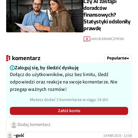
Czy AI zastąpi
doradców
finansowych?
Statystyki odsłoniły
prawdę
JAKUB KRAWCZYŃSKI
0
1 komentarz
Popularne
Zaloguj się, by śledzić dyskuję
Dołącz do użytkowników, pisz bez limitu, śledź
odpowiedzi oraz reakcje na swoje komentarze. Nie
przegap ważnych rozmów!
Możesz dodać 3 komentarze w ciągu 14 dni
Załóż konto
Dodaj komentarz
~gość
19 KWI 2025 · 13:58