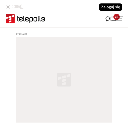
Zaloguj się
28