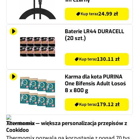
24.99 zł
Kup teraz
Baterie LR44 DURACELL
(20 szt.)
130.11 zł
Kup teraz
Karma dla kota PURINA
One Bifensis Adult Łosoś
8 x 800 g
179.12 zł
Kup teraz
Thermomix — większa personalizacja przepisów z
Cookidoo
Thermomix pozwala na korzystanie z ponad 70 tys.