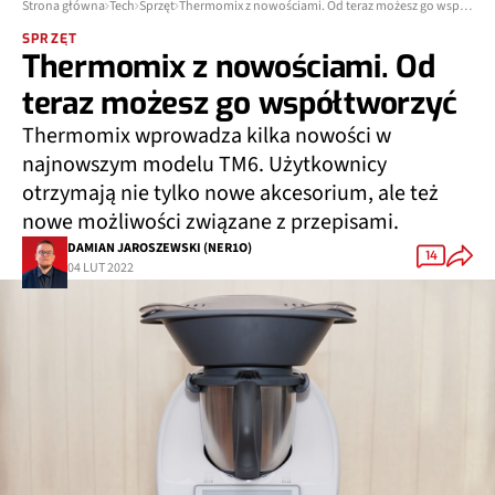
Strona główna
Tech
Sprzęt
Thermomix z nowościami. Od teraz możesz go współtworzyć
SPRZĘT
Thermomix z nowościami. Od
teraz możesz go współtworzyć
Thermomix wprowadza kilka nowości w
najnowszym modelu TM6. Użytkownicy
otrzymają nie tylko nowe akcesorium, ale też
nowe możliwości związane z przepisami.
DAMIAN JAROSZEWSKI (NER1O)
14
04 LUT 2022