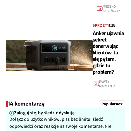
MIESZKO
0
ZAGAŃCZYK
SPRZĘT
11:28
Anker ujawnia
sekret
denerwując
klientów. Ja
się pytam,
gdzie tu
problem?
PAWEŁ
0
MARETYCZ
14 komentarzy
Popularne
Zaloguj się, by śledzić dyskuję
Dołącz do użytkowników, pisz bez limitu, śledź
odpowiedzi oraz reakcje na swoje komentarze. Nie