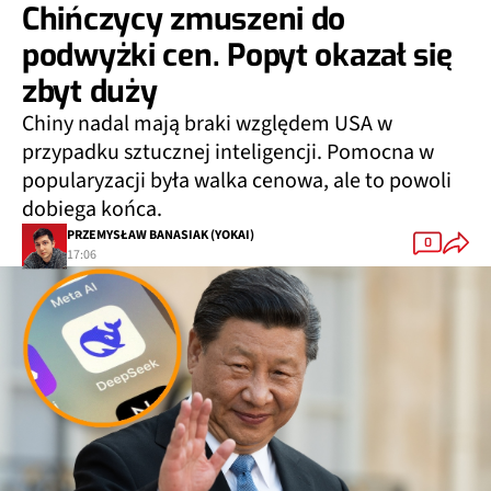
Chińczycy zmuszeni do
podwyżki cen. Popyt okazał się
zbyt duży
Chiny nadal mają braki względem USA w
przypadku sztucznej inteligencji. Pomocna w
popularyzacji była walka cenowa, ale to powoli
dobiega końca.
PRZEMYSŁAW BANASIAK (YOKAI)
0
17:06