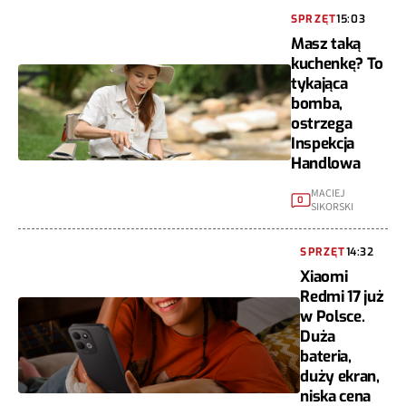
SPRZĘT
15:03
Masz taką
kuchenkę? To
tykająca
bomba,
ostrzega
Inspekcja
Handlowa
MACIEJ
0
SIKORSKI
SPRZĘT
14:32
Xiaomi
Redmi 17 już
w Polsce.
Duża
bateria,
duży ekran,
niska cena