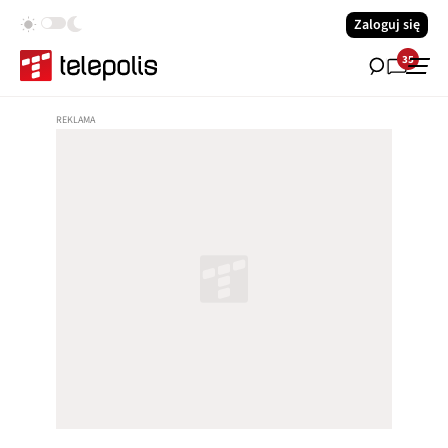
Zaloguj się
35