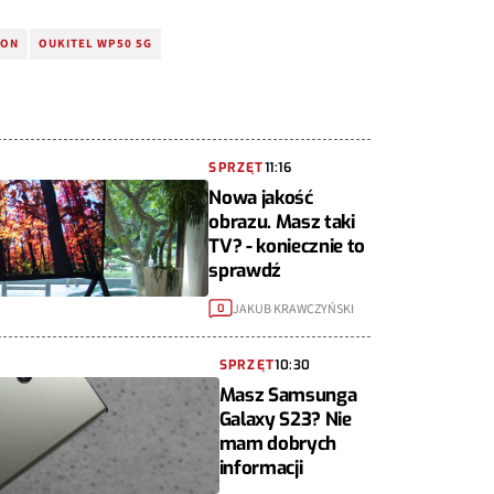
FON
OUKITEL WP50 5G
SPRZĘT
11:16
Nowa jakość
obrazu. Masz taki
TV? - koniecznie to
sprawdź
JAKUB KRAWCZYŃSKI
0
SPRZĘT
10:30
Masz Samsunga
Galaxy S23? Nie
mam dobrych
informacji