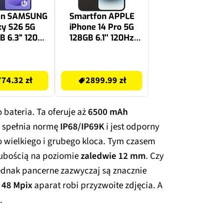
on SAMSUNG
Smartfon APPLE
xy S26 5G
iPhone 14 Pro 5G
B 6.3" 120Hz
128GB 6.1'' 120Hz
owy SM-S942
Gwiezdna czerń
EU
(CPO)
2899.99 zł
74.32 zł
2899.99 zł
bateria. Ta oferuje aż
6500 mAh
 spełnia normę
IP68/IP69K
i jest odporny
to wielkiego i grubego kloca. Tym czasem
rubością na poziomie
zaledwie 12 mm
. Czy
ednak pancerne zazwyczaj są znacznie
,
48 Mpix
aparat robi przyzwoite zdjęcia. A
.