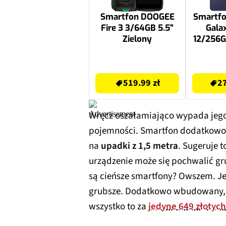
Smartfon DOOGEE
Smartf
Fire 3 3/64GB 5.5"
Gala
Zielony
12/256G
Fiolet
519.99 zł
2774.32 zł
519.99 zł
27
Wręcz oszałamiająco wypada jego 
pojemności. Smartfon dodatkowo
na
upadki z 1,5 metra
. Sugeruje 
urządzenie może się pochwalić g
są cieńsze smartfony? Owszem. J
grubsze. Dodatkowo wbudowany
wszystko to za
jedyne 649 złotych