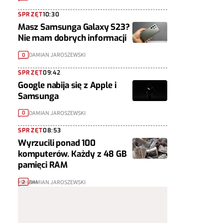
SPRZĘT
10:30
Masz Samsunga Galaxy S23?
Nie mam dobrych informacji
DAMIAN JAROSZEWSKI
0
SPRZĘT
09:42
Google nabija się z Apple i
Samsunga
DAMIAN JAROSZEWSKI
0
SPRZĘT
08:53
Wyrzucili ponad 100
komputerów. Każdy z 48 GB
pamięci RAM
DAMIAN JAROSZEWSKI
2