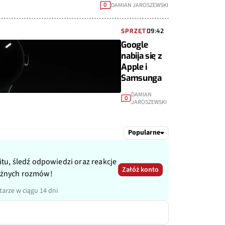
DAMIAN JAROSZEWSKI
0
SPRZĘT
09:42
Google
nabija się z
Apple i
Samsunga
DAMIAN
0
JAROSZEWSKI
Popularne
itu, śledź odpowiedzi oraz reakcje
Załóż konto
ażnych rozmów!
arze w ciągu 14 dni