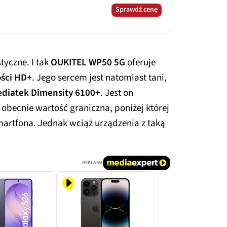
Sprawdź cenę
tyczne. I tak
OUKITEL WP50 5G
oferuje
ości HD+
. Jego sercem jest natomiast tani,
diatek Dimensity 6100+
. Jest on
 obecnie wartość graniczna, poniżej której
smartfona. Jednak wciąż urządzenia z taką
REKLAMA