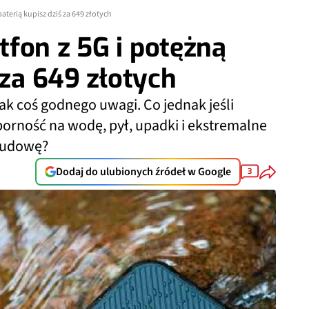
aterią kupisz dziś za 649 złotych
fon z 5G i potężną
 za 649 złotych
ak coś godnego uwagi. Co jednak jeśli
orność na wodę, pył, upadki i ekstremalne
obudowę?
Dodaj do ulubionych źródeł w Google
3