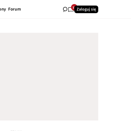
19
ony
Forum
Zaloguj się