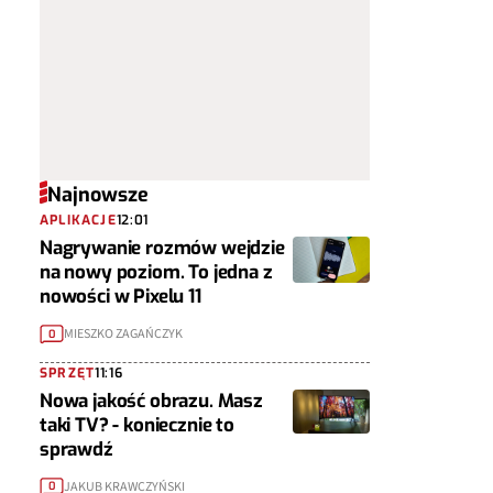
Najnowsze
APLIKACJE
12:01
Nagrywanie rozmów wejdzie
na nowy poziom. To jedna z
nowości w Pixelu 11
MIESZKO ZAGAŃCZYK
0
SPRZĘT
11:16
Nowa jakość obrazu. Masz
taki TV? - koniecznie to
sprawdź
JAKUB KRAWCZYŃSKI
0