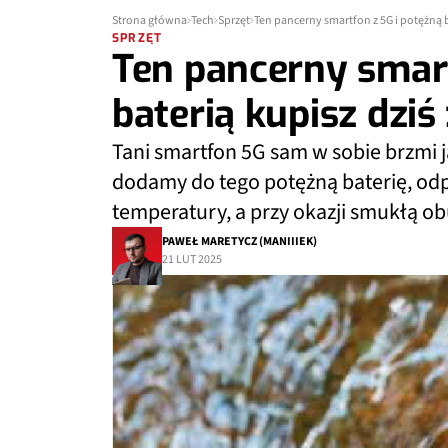
Strona główna
Tech
Sprzęt
Ten pancerny smartfon z 5G i potężną b
SPRZĘT
Ten pancerny smart
baterią kupisz dziś
Tani smartfon 5G sam w sobie brzmi j
dodamy do tego potężną baterię, odp
temperatury, a przy okazji smukłą 
PAWEŁ MARETYCZ (MANIIIEK)
21 LUT 2025