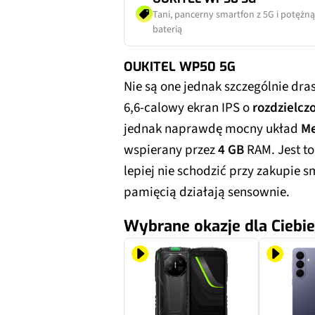
Tani, pancerny smartfon z 5G i potężną
baterią
OUKITEL WP50 5G
Nie są one jednak szczególnie dras
6,6-calowy ekran IPS o
rozdzielcz
jednak naprawdę mocny układ
Me
wspierany przez
4 GB
RAM. Jest to
lepiej nie schodzić przy zakupie 
pamięcią działają sensownie.
Wybrane okazje dla Ciebie