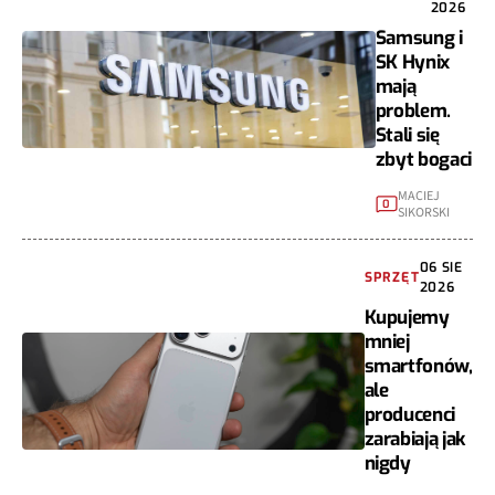
2026
Samsung i
SK Hynix
mają
problem.
Stali się
zbyt bogaci
MACIEJ
0
SIKORSKI
06 SIE
SPRZĘT
2026
Kupujemy
mniej
smartfonów,
ale
producenci
zarabiają jak
nigdy