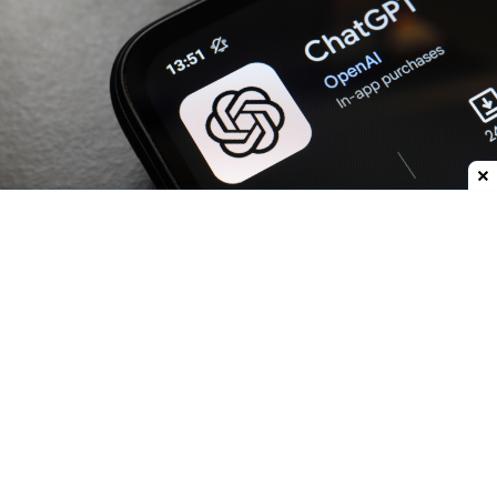
Dodaj do ulubionych źródeł w Google
OpenAI
zwiększa możliwości
ChatGPT.
Darmowi
użytkownicy oraz abonenci najtańszego planu Go
już w przyszłym tygodniu otrzymają
nielimitowany dostęp do rozmów tekstowych.
Znikną więc ograniczenia dla zwykłych
wiadomości, które obecnie mogą przerywać