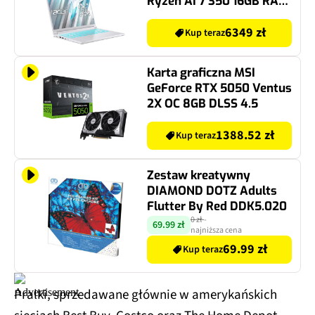
Ryzen AI 7 350 16GB RAM
1TB SSD GeForce
RTX5060 DLSS 4, Funkcje
6349 zł
Kup teraz
AI
Karta graficzna MSI
GeForce RTX 5050 Ventus
2X OC 8GB DLSS 4.5
1388.52 zł
Kup teraz
Zestaw kreatywny
DIAMOND DOTZ Adults
Flutter By Red DDK5.020
0 zł
-
69.99 zł
najniższa cena
69.99 zł
Kup teraz
Pralki, sprzedawane głównie w amerykańskich