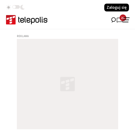
Zaloguj się
21