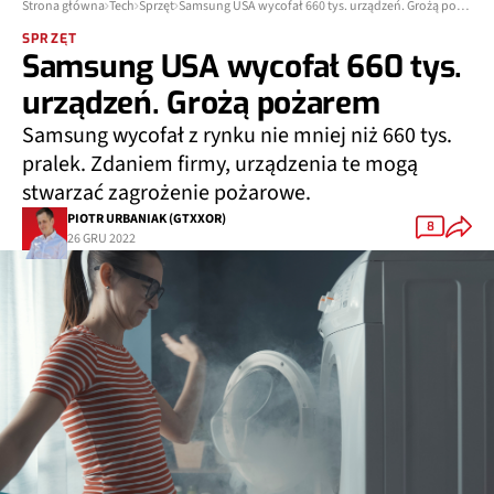
Strona główna
Tech
Sprzęt
Samsung USA wycofał 660 tys. urządzeń. Grożą pożarem
SPRZĘT
Samsung USA wycofał 660 tys.
urządzeń. Grożą pożarem
Samsung wycofał z rynku nie mniej niż 660 tys.
pralek. Zdaniem firmy, urządzenia te mogą
stwarzać zagrożenie pożarowe.
PIOTR URBANIAK (GTXXOR)
8
26 GRU 2022