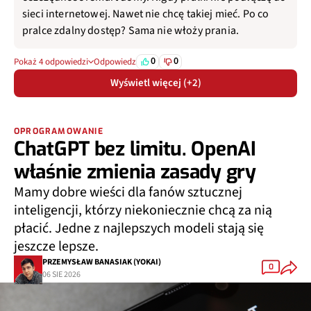
sieci internetowej. Nawet nie chcę takiej mieć. Po co
pralce zdalny dostęp? Sama nie włoży prania.
0
0
Pokaż 4 odpowiedzi
Odpowiedz
Wyświetl więcej (+2)
OPROGRAMOWANIE
ChatGPT bez limitu. OpenAI
właśnie zmienia zasady gry
Mamy dobre wieści dla fanów sztucznej
inteligencji, którzy niekoniecznie chcą za nią
płacić. Jedne z najlepszych modeli stają się
jeszcze lepsze.
PRZEMYSŁAW BANASIAK (YOKAI)
0
06 SIE 2026