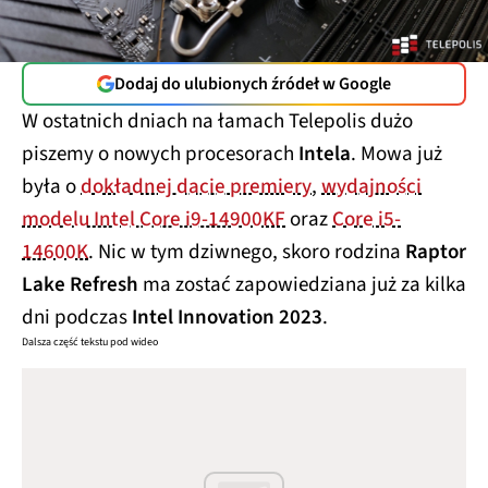
Dodaj do ulubionych źródeł w Google
W ostatnich dniach na łamach Telepolis dużo
piszemy o nowych procesorach
Intela
. Mowa już
była o
dokładnej dacie premiery
,
wydajności
modelu Intel Core i9-14900KF
oraz
Core i5-
14600K
. Nic w tym dziwnego, skoro rodzina
Raptor
Lake Refresh
ma zostać zapowiedziana już za kilka
dni podczas
Intel Innovation 2023
.
Dalsza część tekstu pod wideo