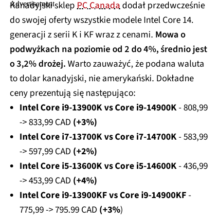
Kanadyjski sklep
PC Canada
dodał przedwcześnie
do swojej oferty wszystkie modele Intel Core 14.
generacji z serii K i KF wraz z cenami.
Mowa o
podwyżkach na poziomie od 2 do 4%, średnio jest
o 3,2% drożej.
Warto zauważyć, że podana waluta
to dolar kanadyjski, nie amerykański. Dokładne
ceny prezentują się następująco:
Intel Core i9-13900K vs Core i9-14900K
- 808,99
-> 833,99 CAD
(+3%)
Intel Core i7-13700K vs Core i7-14700K
- 583,99
-> 597,99
CAD
(+2%)
Intel Core i5-13600K vs Core i5-14600K
- 436,99
-> 453,99
CAD
(+4%)
Intel Core i9-13900KF vs Core i9-14900KF
-
775,99 -> 795.99
CAD
(+3%
)