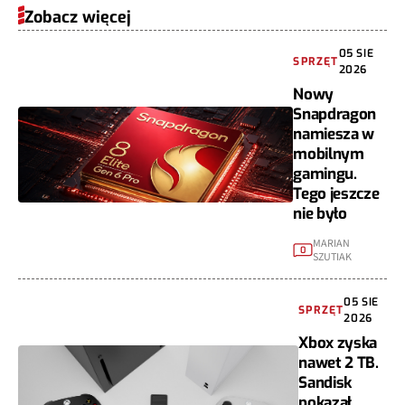
Zobacz więcej
05 SIE
SPRZĘT
2026
Nowy
Snapdragon
namiesza w
mobilnym
gamingu.
Tego jeszcze
nie było
MARIAN
0
SZUTIAK
05 SIE
SPRZĘT
2026
Xbox zyska
nawet 2 TB.
Sandisk
pokazał