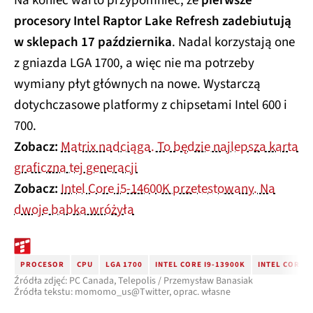
Na koniec warto przypomnieć, że
pierwsze
procesory Intel Raptor Lake Refresh zadebiutują
w sklepach 17 października
. Nadal korzystają one
z gniazda LGA 1700, a więc nie ma potrzeby
wymiany płyt głównych na nowe. Wystarczą
dotychczasowe platformy z chipsetami Intel 600 i
700.
Zobacz:
Matrix nadciąga. To będzie najlepsza karta
graficzna tej generacji
Zobacz:
Intel Core i5-14600K przetestowany. Na
dwoje babka wróżyła
PROCESOR
CPU
LGA 1700
INTEL CORE I9-13900K
INTEL CORE I
Źródła zdjęć: PC Canada, Telepolis / Przemysław Banasiak
Źródła tekstu: momomo_us@Twitter, oprac. własne