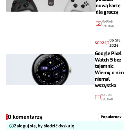
nową kartę
dla graczy
MARIAN
0
SZUTIAK
05 SIE
SPRZĘT
2026
Google Pixel
Watch 5 bez
tajemnic.
Wiemy o nim
niemal
wszystko
MARIAN
0
SZUTIAK
0 komentarzy
Popularne
Zaloguj się, by śledzić dyskuję