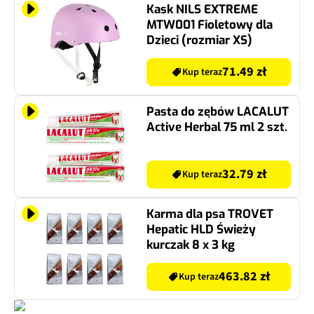
Kask NILS EXTREME
MTW001 Fioletowy dla
Dzieci (rozmiar XS)
71.49 zł
Kup teraz
Pasta do zębów LACALUT
Active Herbal 75 ml 2 szt.
32.79 zł
Kup teraz
Karma dla psa TROVET
Hepatic HLD Świeży
kurczak 8 x 3 kg
463.82 zł
Kup teraz