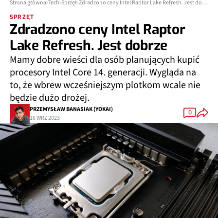
Strona główna
Tech
Sprzęt
Zdradzono ceny Intel Raptor Lake Refresh. Jest dobrze
SPRZĘT
Zdradzono ceny Intel Raptor
Lake Refresh. Jest dobrze
Mamy dobre wieści dla osób planujących kupić
procesory Intel Core 14. generacji. Wygląda na
to, że wbrew wcześniejszym plotkom wcale nie
będzie dużo drożej.
PRZEMYSŁAW BANASIAK (YOKAI)
0
16 WRZ 2023