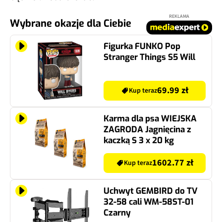
REKLAMA
Wybrane okazje dla Ciebie
Figurka FUNKO Pop
Stranger Things S5 Will
69.99 zł
Kup teraz
Karma dla psa WIEJSKA
ZAGRODA Jagnięcina z
kaczką S 3 x 20 kg
1602.77 zł
Kup teraz
Uchwyt GEMBIRD do TV
32-58 cali WM-58ST-01
Czarny