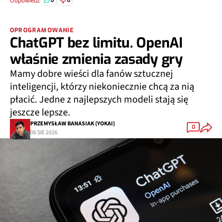
0
0
Odpowiedz
OPROGRAMOWANIE
ChatGPT bez limitu. OpenAI
właśnie zmienia zasady gry
Mamy dobre wieści dla fanów sztucznej
inteligencji, którzy niekoniecznie chcą za nią
płacić. Jedne z najlepszych modeli stają się
jeszcze lepsze.
PRZEMYSŁAW BANASIAK (YOKAI)
0
06 SIE 2026