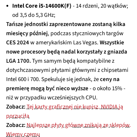
Intel Core i5-14600K(F)
- 14 rdzeni, 20 wątków;
od 3,5 do 5,3 GHz;
Tańsze jednostki zaprezentowane zostaną kilka
miesięcy później
, podczas styczniowych targów
CES 2024
w amerykańskim Las Vegas.
Wszystkie
nowe procesory będą nadal korzystały z gniazda
LGA 1700.
Tym samym będą kompatybilne z
dotychczasowymi płytami głównymi z chipsetami
Intel 600 i 700. Spekuluje się jednak, że
ceny na
premierę mogą być nieco wyższe
- o około 15% -
niż w przypadku wcześniejszych CPU.
Zobacz:
Tej karty graficznej nie kupisz. NVIDIA ją
porzuciła
Zobacz:
Najlepsze płyty główne znikają ze sklepów.
Wiemy czemu