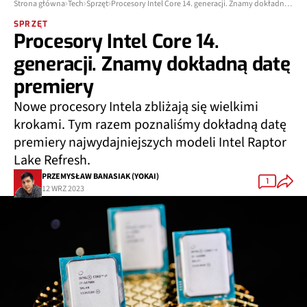
Strona główna
Tech
Sprzęt
Procesory Intel Core 14. generacji. Znamy dokładną datę premiery
SPRZĘT
Procesory Intel Core 14.
generacji. Znamy dokładną datę
premiery
Nowe procesory Intela zbliżają się wielkimi
krokami. Tym razem poznaliśmy dokładną datę
premiery najwydajniejszych modeli Intel Raptor
Lake Refresh.
PRZEMYSŁAW BANASIAK (YOKAI)
1
12 WRZ 2023