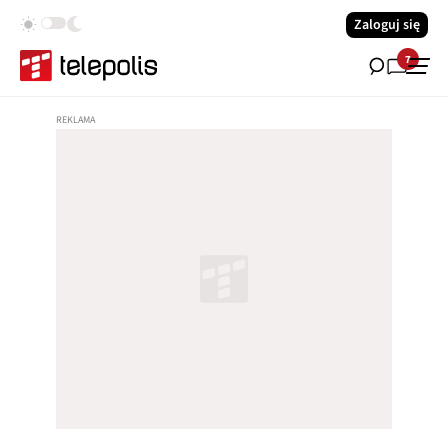
Zaloguj się
7