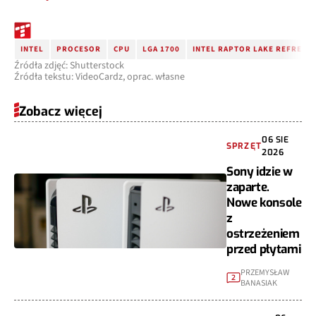
INTEL
PROCESOR
CPU
LGA 1700
INTEL RAPTOR LAKE REFRESH
Źródła zdjęć: Shutterstock
Źródła tekstu: VideoCardz, oprac. własne
Zobacz więcej
06 SIE
SPRZĘT
2026
Sony idzie w
zaparte.
Nowe konsole
z
ostrzeżeniem
przed płytami
PRZEMYSŁAW
2
BANASIAK