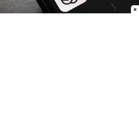
Dodaj do ulubionych źródeł w Google
OpenAI
zwiększa możliwości
ChatGPT.
Darmowi
użytkownicy oraz abonenci najtańszego planu Go
już w przyszłym tygodniu otrzymają
nielimitowany dostęp do rozmów tekstowych.
Znikną więc ograniczenia dla zwykłych
wiadomości, które obecnie mogą przerywać
dłuższe konwersacje.