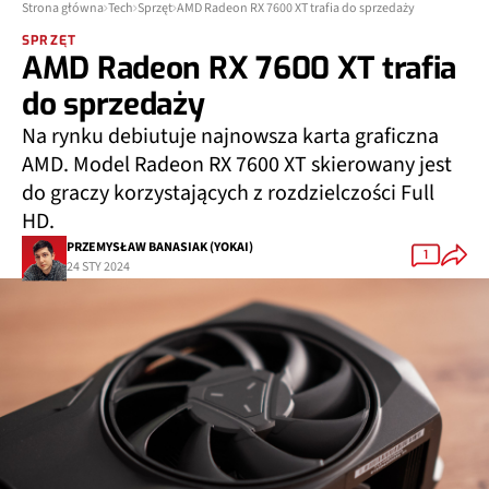
Strona główna
Tech
Sprzęt
AMD Radeon RX 7600 XT trafia do sprzedaży
SPRZĘT
AMD Radeon RX 7600 XT trafia
do sprzedaży
Na rynku debiutuje najnowsza karta graficzna
AMD. Model Radeon RX 7600 XT skierowany jest
do graczy korzystających z rozdzielczości Full
HD.
PRZEMYSŁAW BANASIAK (YOKAI)
1
24 STY 2024