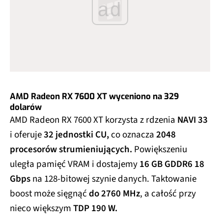
ad
AMD Radeon RX 7600 XT wyceniono na 329
dolarów
AMD Radeon RX 7600 XT korzysta z rdzenia
NAVI 33
i oferuje
32 jednostki CU,
co oznacza
2048
procesorów strumieniujących.
Powiększeniu
uległa pamięć VRAM i dostajemy
16 GB GDDR6 18
Gbps
na 128-bitowej szynie danych. Taktowanie
boost może sięgnąć
do 2760 MHz
, a całość przy
nieco większym
TDP 190 W.