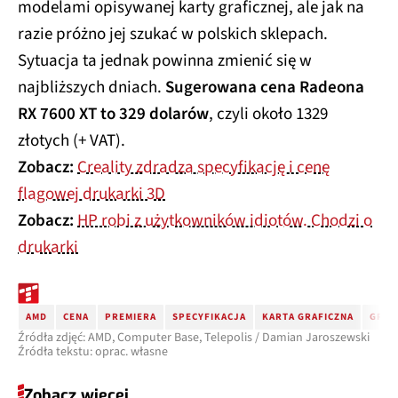
modelami opisywanej karty graficznej, ale jak na
razie próżno jej szukać w polskich sklepach.
Sytuacja ta jednak powinna zmienić się w
najbliższych dniach.
Sugerowana cena Radeona
RX 7600 XT to 329 dolarów
, czyli około 1329
złotych (+ VAT).
Zobacz:
Creality zdradza specyfikację i cenę
flagowej drukarki 3D
Zobacz:
HP robi z użytkowników idiotów. Chodzi o
drukarki
AMD
CENA
PREMIERA
SPECYFIKACJA
KARTA GRAFICZNA
GPU
Źródła zdjęć: AMD, Computer Base, Telepolis / Damian Jaroszewski
Źródła tekstu: oprac. własne
Zobacz więcej