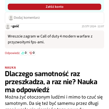
Załóż konto
Dodaj komentarz
~gość
25 STY 2024 · 12:07
Wreszcie zagram w Call of duty 4 modern warfare z
przyzwoitymi fps-ami.
0
0
Odpowiedz
NAUKA
Dlaczego samotność raz
przeszkadza, a raz nie? Nauka
ma odpowiedź
Można żyć otoczonym ludźmi i mimo to czuć się
samotnym. Da się też być samemu przez długi