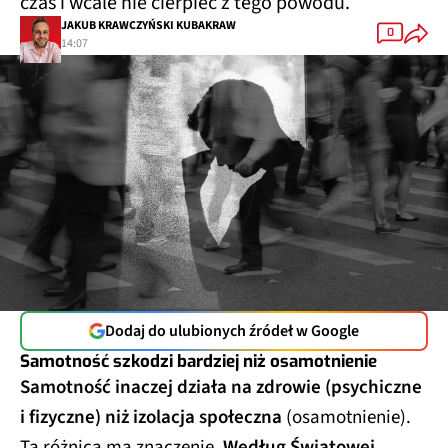
czas i wcale nie cierpieć z tego powodu.
JAKUB KRAWCZYŃSKI KUBAKRAW
0
14:07
Dodaj do ulubionych źródeł w Google
Samotność szkodzi bardziej niż osamotnienie
Samotność inaczej działa na zdrowie (psychiczne
i fizyczne) niż izolacja społeczna
(osamotnienie).
Ta różnica ma znaczenie.
Według Światowej