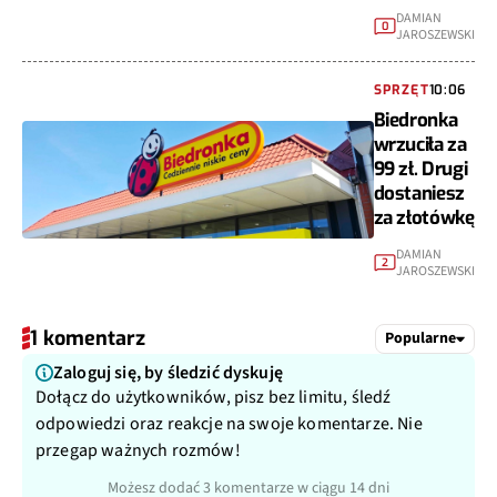
DAMIAN
0
JAROSZEWSKI
SPRZĘT
10:06
Biedronka
wrzuciła za
99 zł. Drugi
dostaniesz
za złotówkę
DAMIAN
2
JAROSZEWSKI
1 komentarz
Popularne
Zaloguj się, by śledzić dyskuję
Dołącz do użytkowników, pisz bez limitu, śledź
odpowiedzi oraz reakcje na swoje komentarze. Nie
przegap ważnych rozmów!
Możesz dodać 3 komentarze w ciągu 14 dni