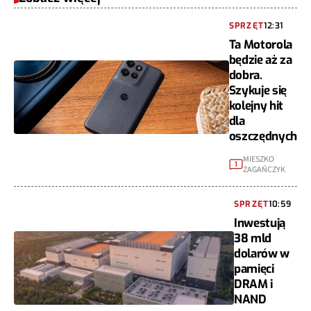
SPRZĘT
12:31
Ta Motorola
będzie aż za
dobra.
Szykuje się
kolejny hit
dla
oszczędnych
MIESZKO
1
ZAGAŃCZYK
SPRZĘT
10:59
Inwestują
38 mld
dolarów w
pamięci
DRAM i
NAND