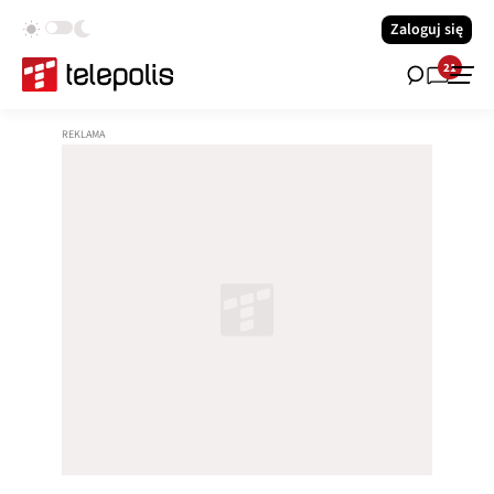
Zaloguj się
21