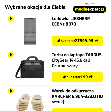
REKLAMA
Wybrane okazje dla Ciebie
Lodówka LIEBHERR
ECBNe 8870
27599.99 zł
Kup teraz
Torba na laptopa TARGUS
CityGear 14-15.6 cali
Czarno-szary
199 zł
Kup teraz
Worek do odkurzacza
KARCHER 6.904-333.0 (10
sztuk)