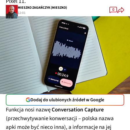
Pixel 11.
MIESZKO ZAGAŃCZYK (MIESZKO)
0
12:01
Dodaj do ulubionych źródeł w Google
Funkcja nosi nazwę
Conversation Capture
(przechwytywanie konwersacji – polska nazwa
apki może być nieco inna), a informacje na jej