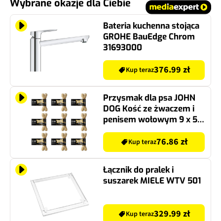
Wybrane okazje dla Ciebie
Bateria kuchenna stojąca
GROHE BauEdge Chrom
31693000
376.99 zł
Kup teraz
Przysmak dla psa JOHN
DOG Kość ze żwaczem i
penisem wołowym 9 x 55
g
76.86 zł
Kup teraz
Łącznik do pralek i
suszarek MIELE WTV 501
329.99 zł
Kup teraz