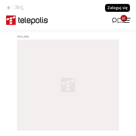
Zaloguj się
18