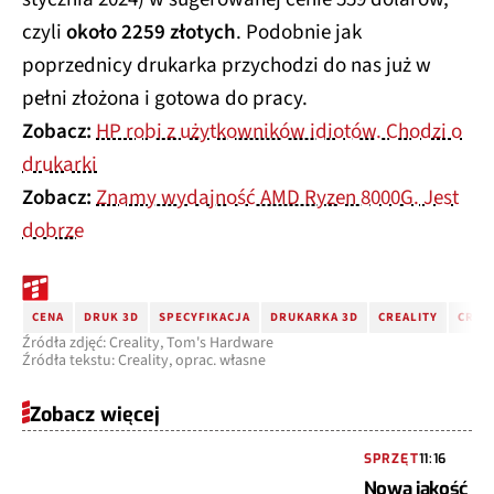
czyli
około 2259 złotych
. Podobnie jak
poprzednicy drukarka przychodzi do nas już w
pełni złożona i gotowa do pracy.
Zobacz:
HP robi z użytkowników idiotów. Chodzi o
drukarki
Zobacz:
Znamy wydajność AMD Ryzen 8000G. Jest
dobrze
CENA
DRUK 3D
SPECYFIKACJA
DRUKARKA 3D
CREALITY
CREAL
Źródła zdjęć: Creality, Tom's Hardware
Źródła tekstu: Creality, oprac. własne
Zobacz więcej
SPRZĘT
11:16
Nowa jakość