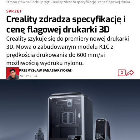
Strona główna
Tech
Sprzęt
Creality zdradza specyfikację i cenę flagowej drukarki 3D
SPRZĘT
Creality zdradza specyfikację i
cenę flagowej drukarki 3D
Creality szykuje się do premiery nowej drukarki
3D. Mowa o zabudowanym modelu K1C z
prędkością drukowania do 600 mm/s i
możliwością wydruku nylonu.
PRZEMYSŁAW BANASIAK (YOKAI)
2
24 STY 2024