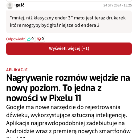
~gość
24 STY 2024 · 15:25
"mniej, niż klasyczny ender 3" mało jest teraz drukarek
które mogłyby być głośniejsze od endera 3
0
0
Odpowiedz
Wyświetl więcej (+1)
APLIKACJE
Nagrywanie rozmów wejdzie na
nowy poziom. To jedna z
nowości w Pixelu 11
Google ma nowe narzędzie do rejestrowania
dźwięku, wykorzystujące sztuczną inteligencję.
Aplikacja najprawdopodobniej zadebiutuje na
Androidzie wraz z premierą nowych smartfonów