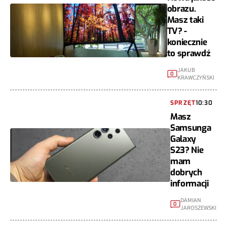
obrazu.
Masz taki
TV? -
koniecznie
to sprawdź
JAKUB
0
KRAWCZYŃSKI
SPRZĘT
10:30
Masz
Samsunga
Galaxy
S23? Nie
mam
dobrych
informacji
DAMIAN
0
JAROSZEWSKI