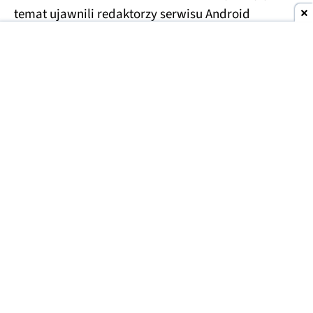
temat ujawnili redaktorzy serwisu Android
Authority po analizie najnowszej wersji aplikacji
Android System Intelligence. Z odnalezionych w
kodzie ciągów wynika, że rozwijany wewnętrznie
pod nazwą kodową Auris
projekt zadebiutuje
razem z nową generacja Pixeli.