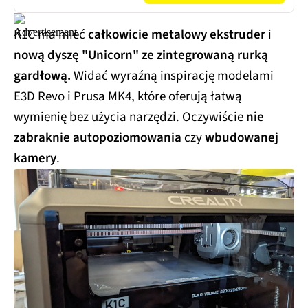
K1C ma mieć
całkowicie metalowy ekstruder
i
nową dyszę "Unicorn" ze zintegrowaną rurką
gardłową.
Widać wyraźną inspirację modelami
E3D Revo i Prusa MK4, które oferują łatwą
wymienię bez użycia narzędzi. Oczywiście
nie
zabraknie autopoziomowania
czy
wbudowanej
kamery
.