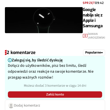
SPRZĘT
09:42
Google
nabija się z
Apple i
Samsunga
DAMIAN
0
JAROSZEWSKI
2 komentarze
Popularne
Zaloguj się, by śledzić dyskuję
Dołącz do użytkowników, pisz bez limitu, śledź
odpowiedzi oraz reakcje na swoje komentarze. Nie
przegap ważnych rozmów!
Możesz dodać 3 komentarze w ciągu 14 dni
Załóż konto
Dodaj komentarz