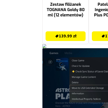
Zestaw filiżanek
Patel
TOGNANA Goldy 80
Ingeni
ml (12 elementów)
Plus P
139.99 zł
189 zł
139.99 zł
1