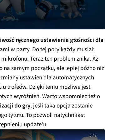
iwość ręcznego ustawienia głośności dla
 nami w party. Do tej pory każdy musiał
mikrofonu. Teraz ten problem znika. Aż
ło na samym początku, ale lepiej późno niż
ć zmiany ustawień dla automatycznych
iu trofeów. Dzięki temu możliwe jest
łotych wyróżnień. Warto wspomnieć też o
zacji do gry
, jeśli taka opcja zostanie
o tytułu. To pozwoli natychmiast
tępnieniu update'u.