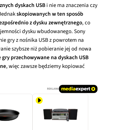
rznych dyskach USB
i nie ma znaczenia czy
 Jednak
skopiowanych w ten sposób
bezpośrednio z dysku zewnętrznego
, co
pojemności dysku wbudowanego. Sony
ie gry z nośnika USB z powrotem na
nie szybsze niż pobieranie jej od nowa
e
gry przechowywane na dyskach USB
ane
, więc zawsze będziemy kopiować
REKLAMA