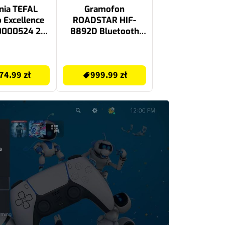
nia TEFAL
Gramofon
o Excellence
ROADSTAR HIF-
0000524 26
8892D Bluetooth
cm
USB Drewno
999.99 zł
74.99 zł
999.99 zł