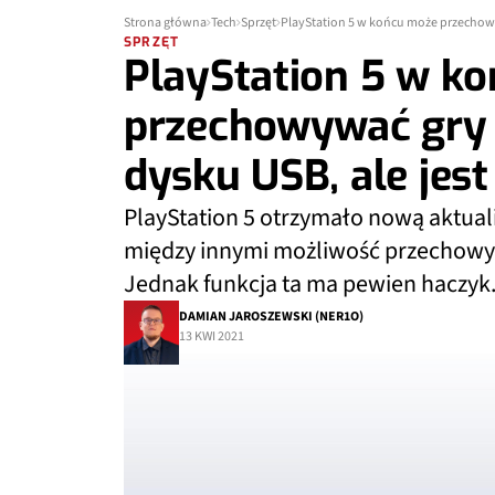
Strona główna
Tech
Sprzęt
PlayStation 5 w końcu może przechowy
SPRZĘT
PlayStation 5 w k
przechowywać gry
dysku USB, ale jes
PlayStation 5 otrzymało nową aktua
między innymi możliwość przechowy
Jednak funkcja ta ma pewien haczyk
DAMIAN JAROSZEWSKI (NER1O)
13 KWI 2021