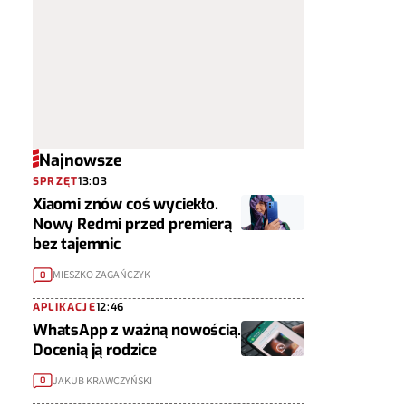
Najnowsze
SPRZĘT
13:03
Xiaomi znów coś wyciekło.
Nowy Redmi przed premierą
bez tajemnic
MIESZKO ZAGAŃCZYK
0
APLIKACJE
12:46
WhatsApp z ważną nowością.
Docenią ją rodzice
JAKUB KRAWCZYŃSKI
0