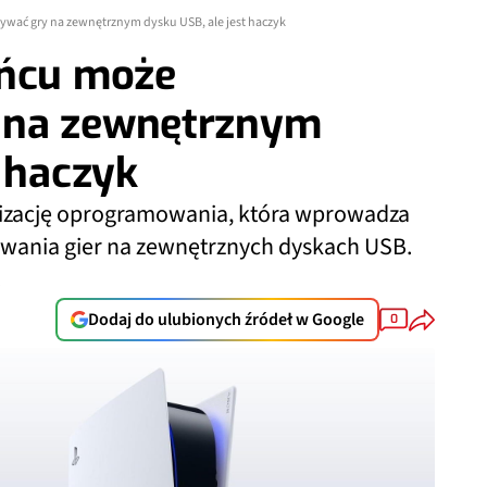
wać gry na zewnętrznym dysku USB, ale jest haczyk
ońcu może
 na zewnętrznym
t haczyk
lizację oprogramowania, która wprowadza
wania gier na zewnętrznych dyskach USB.
.
Dodaj do ulubionych źródeł w Google
0