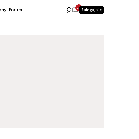
23
ony
Forum
Zaloguj się