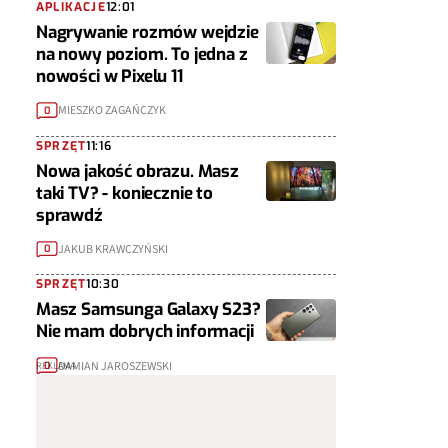
APLIKACJE
12:01
Nagrywanie rozmów wejdzie
na nowy poziom. To jedna z
nowości w Pixelu 11
MIESZKO ZAGAŃCZYK
0
SPRZĘT
11:16
Nowa jakość obrazu. Masz
taki TV? - koniecznie to
sprawdź
JAKUB KRAWCZYŃSKI
0
SPRZĘT
10:30
Masz Samsunga Galaxy S23?
Nie mam dobrych informacji
DAMIAN JAROSZEWSKI
0