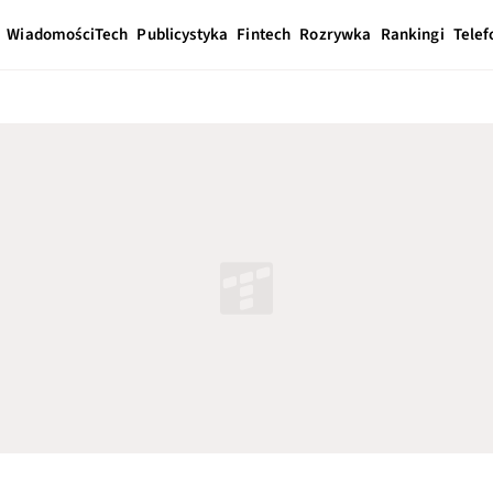
Wiadomości
Tech
Publicystyka
Fintech
Rozrywka
Rankingi
Telef