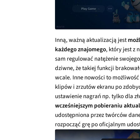
Inną, ważną aktualizacją jest
możl
każdego znajomego
, który jest z
sam regulować natężenie swojego 
dziwne, że takiej funkcji brakowa
wcale. Inne nowości to możliwoś
klipów i zrzutów ekranu po zdobyc
ustawienie nagrań np. tylko dla z
wcześniejszym pobieraniu aktuali
udostępniona przez twórców daneg
rozpocząć grę po oficjalnym udos