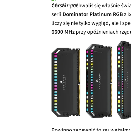
Corsair
pochwalił się właśnie ś
serii
Dominator Platinum RGB
z k
liczy się nie tylko wygląd, ale i 
6600 MHz
przy opóźnieniach rzę
Powinno zapewnić to zauważalny 