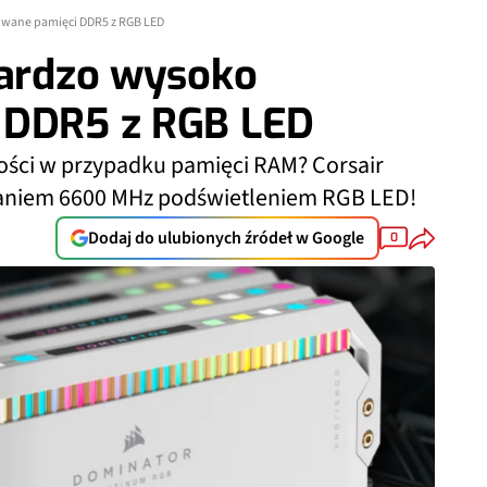
towane pamięci DDR5 z RGB LED
bardzo wysoko
 DDR5 z RGB LED
ści w przypadku pamięci RAM? Corsair
aniem 6600 MHz podświetleniem RGB LED!
Dodaj do ulubionych źródeł w Google
0