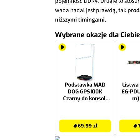
pojemność DDR4. Drugie to stosun
wada nadal jest prawdą, tak
prod
niższymi timingami.
Wybrane okazje dla Ciebie
Podstawka MAD
Listwa
DOG GPS100K
EG-PDU
Czarny do konsoli
m)
PlayStation 5/PS5
Slim/PS5 Pro
79.99 zł
74.98 zł
69.99 zł