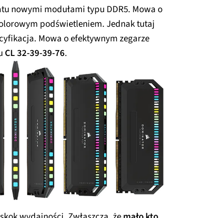
wiatu nowymi modułami typu DDR5. Mowa o
olorowym podświetleniem. Jednak tutaj
specyfikacja. Mowa o efektywnym zegarze
du
CL 32-39-39-76
.
skok wydajności. Zwłaszcza, że
mało kto