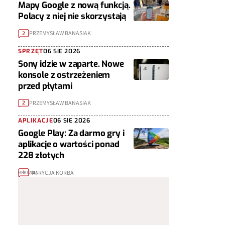
Mapy Google z nową funkcją.
Polacy z niej nie skorzystają
PRZEMYSŁAW BANASIAK
2
SPRZĘT
06 SIE 2026
Sony idzie w zaparte. Nowe
konsole z ostrzeżeniem
przed płytami
PRZEMYSŁAW BANASIAK
2
APLIKACJE
06 SIE 2026
Google Play: Za darmo gry i
aplikacje o wartości ponad
228 złotych
PATRYCJA KORBA
1