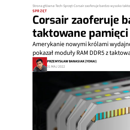
Strona główna
Tech
Sprzęt
Corsair zaoferuje bardzo wysoko tak
SPRZĘT
Corsair zaoferuje 
taktowane pamięci
Amerykanie nowymi królami wydajno
pokazał moduły RAM DDR5 z taktow
PRZEMYSŁAW BANASIAK (YOKAI)
31 MAJ 2022