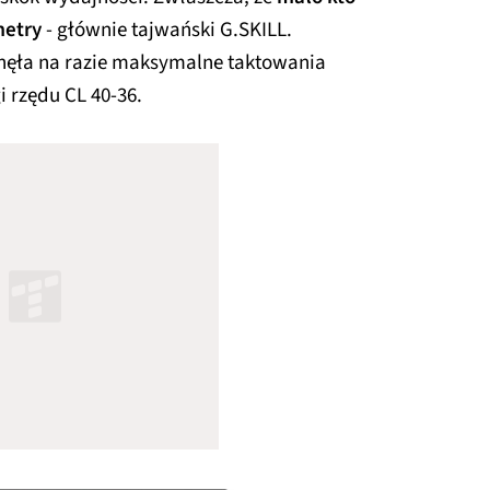
metry
- głównie tajwański G.SKILL.
gnęła na razie maksymalne taktowania
i rzędu CL 40-36.