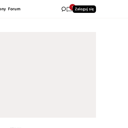
7
ony
Forum
Zaloguj się