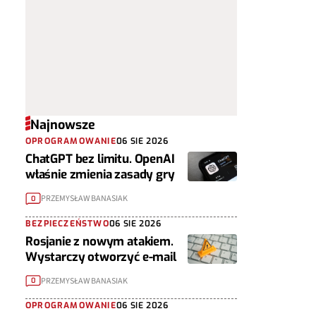
Najnowsze
OPROGRAMOWANIE
06 SIE 2026
ChatGPT bez limitu. OpenAI
właśnie zmienia zasady gry
PRZEMYSŁAW BANASIAK
0
BEZPIECZEŃSTWO
06 SIE 2026
Rosjanie z nowym atakiem.
Wystarczy otworzyć e-mail
PRZEMYSŁAW BANASIAK
0
OPROGRAMOWANIE
06 SIE 2026