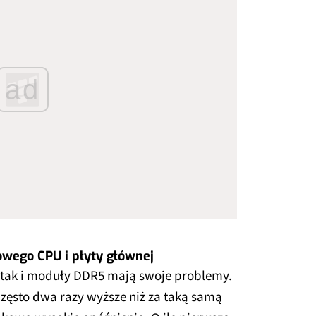
ad
owego CPU i płyty głównej
 tak i moduły DDR5 mają swoje problemy.
 często dwa razy wyższe niż za taką samą