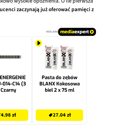
kowo wysokie opóźnienia. O ile pierwsza
ucenci zaczynają już oferować pamięci z
REKLAMA
 ENERGENIE
Pasta do zębów
-014-C14 (3
BLANX Kokosowa
 Czarny
biel 2 x 75 ml
27.04 zł
74.98 zł
27.04 zł