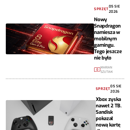
05 SIE
SPRZĘT
2026
Nowy
Snapdragon
namiesza w
mobilnym
gamingu.
Tego jeszcze
nie było
MARIAN
0
SZUTIAK
05 SIE
SPRZĘT
2026
Xbox zyska
nawet 2 TB.
Sandisk
pokazał
nową kartę