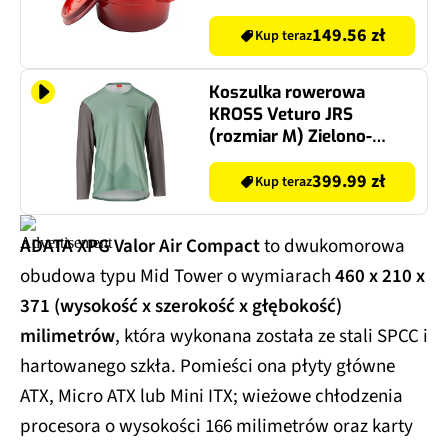
149.56 zł
Kup teraz
Koszulka rowerowa
KROSS Veturo JRS
(rozmiar M) Zielono-
szary
399.99 zł
Kup teraz
ADATA XPG Valor Air Compact
to dwukomorowa
obudowa typu Mid Tower o wymiarach
460 x 210 x
371 (wysokość x szerokość x głębokość)
milimetrów
, która wykonana została ze stali SPCC i
hartowanego szkła. Pomieści ona płyty główne
ATX, Micro ATX lub Mini ITX; wieżowe chłodzenia
procesora o wysokości 166 milimetrów oraz karty