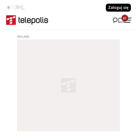
Zaloguj się
10