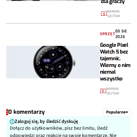
dla graczy
MARIAN
0
SZUTIAK
05 SIE
SPRZĘT
2026
Google Pixel
Watch 5 bez
tajemnic.
Wiemy o nim
niemal
wszystko
MARIAN
0
SZUTIAK
0 komentarzy
Popularne
Zaloguj się, by śledzić dyskuję
Dołącz do użytkowników, pisz bez limitu, śledź
odpowiedzi oraz reakcje na swoje komentarze. Nie