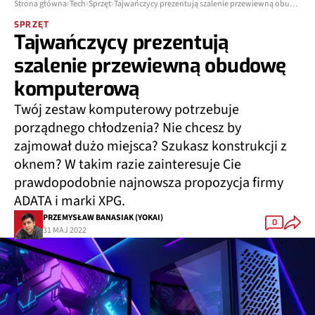
Strona główna
Tech
Sprzęt
Tajwańczycy prezentują szalenie przewiewną obudowę komputerową
SPRZĘT
Tajwańczycy prezentują
szalenie przewiewną obudowę
komputerową
Twój zestaw komputerowy potrzebuje
porządnego chłodzenia? Nie chcesz by
zajmował dużo miejsca? Szukasz konstrukcji z
oknem? W takim razie zainteresuje Cie
prawdopodobnie najnowsza propozycja firmy
ADATA i marki XPG.
PRZEMYSŁAW BANASIAK (YOKAI)
0
31 MAJ 2022