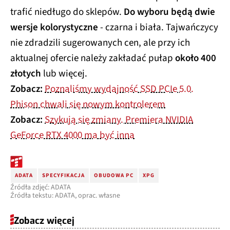
trafić niedługo do sklepów.
Do wyboru będą dwie
wersje kolorystyczne
- czarna i biała. Tajwańczycy
nie zdradzili sugerowanych cen, ale przy ich
aktualnej ofercie należy zakładać pułap
około 400
złotych
lub więcej.
Zobacz:
Poznaliśmy wydajność SSD PCIe 5.0.
Phison chwali się nowym kontrolerem
Zobacz:
Szykują się zmiany. Premiera NVIDIA
GeForce RTX 4000 ma być inna
ADATA
SPECYFIKACJA
OBUDOWA PC
XPG
Źródła zdjęć: ADATA
Źródła tekstu: ADATA, oprac. własne
Zobacz więcej