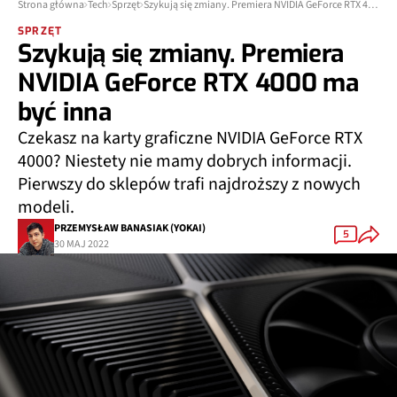
Strona główna
Tech
Sprzęt
Szykują się zmiany. Premiera NVIDIA GeForce RTX 4000 ma być inna
SPRZĘT
Szykują się zmiany. Premiera
NVIDIA GeForce RTX 4000 ma
być inna
Czekasz na karty graficzne NVIDIA GeForce RTX
4000? Niestety nie mamy dobrych informacji.
Pierwszy do sklepów trafi najdroższy z nowych
modeli.
PRZEMYSŁAW BANASIAK (YOKAI)
5
30 MAJ 2022