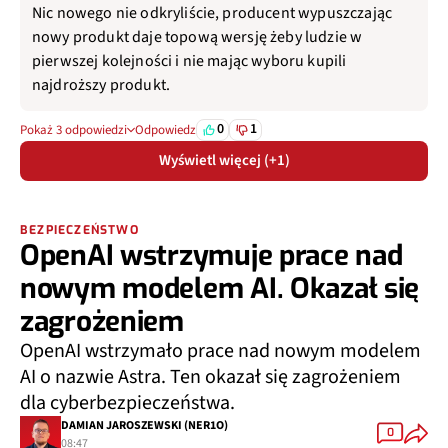
Nic nowego nie odkryliście, producent wypuszczając
nowy produkt daje topową wersję żeby ludzie w
pierwszej kolejności i nie mając wyboru kupili
najdroższy produkt.
0
1
Pokaż 3 odpowiedzi
Odpowiedz
Wyświetl więcej (+1)
BEZPIECZEŃSTWO
OpenAI wstrzymuje prace nad
nowym modelem AI. Okazał się
zagrożeniem
OpenAI wstrzymało prace nad nowym modelem
AI o nazwie Astra. Ten okazał się zagrożeniem
dla cyberbezpieczeństwa.
DAMIAN JAROSZEWSKI (NER1O)
0
08:47