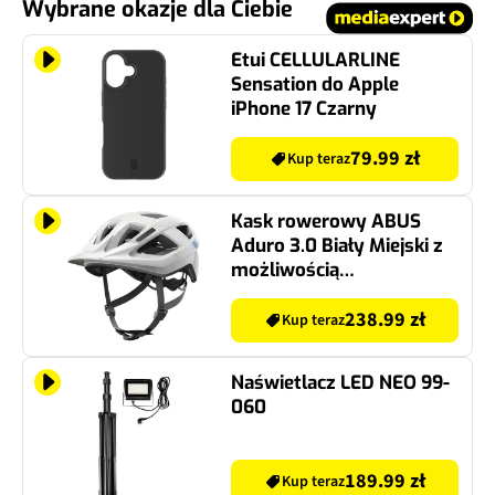
Wybrane okazje dla Ciebie
Etui CELLULARLINE
Sensation do Apple
iPhone 17 Czarny
79.99 zł
Kup teraz
Kask rowerowy ABUS
Aduro 3.0 Biały Miejski z
możliwością
zamontowania lampki
(rozmiar L)
238.99 zł
Kup teraz
Naświetlacz LED NEO 99-
060
189.99 zł
Kup teraz