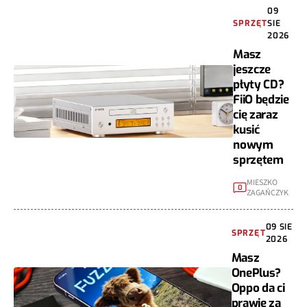
09
SPRZĘT
SIE
2026
Masz
jeszcze
płyty CD?
FiiO będzie
cię zaraz
kusić
nowym
sprzętem
MIESZKO
0
ZAGAŃCZYK
09 SIE
SPRZĘT
2026
Masz
OnePlus?
Oppo da ci
prawie za