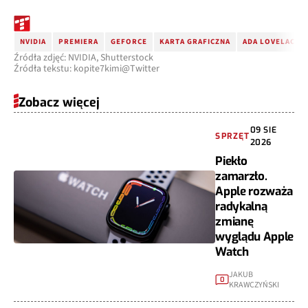
NVIDIA
PREMIERA
GEFORCE
KARTA GRAFICZNA
ADA LOVELACE
Źródła zdjęć: NVIDIA, Shutterstock
Źródła tekstu: kopite7kimi@Twitter
Zobacz więcej
09 SIE
SPRZĘT
2026
Piekło
zamarzło.
Apple rozważa
radykalną
zmianę
wyglądu Apple
Watch
JAKUB
0
KRAWCZYŃSKI