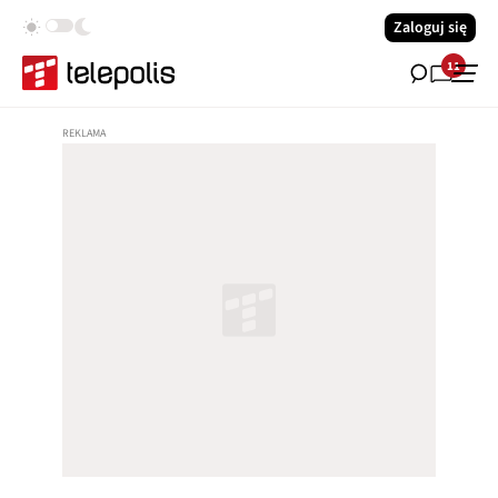
Zaloguj się
11