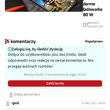
darmo
ładowarkę
80 W
MIESZKO
1
ZAGAŃCZYK
5 komentarzy
Popularne
Zaloguj się, by śledzić dyskuję
Dołącz do użytkowników, pisz bez limitu, śledź
odpowiedzi oraz reakcje na swoje komentarze. Nie
przegap ważnych rozmów!
Możesz dodać 3 komentarze w ciągu 14 dni
Załóż konto
Dodaj komentarz
~gość
31 MAJ 2022 · 06:44