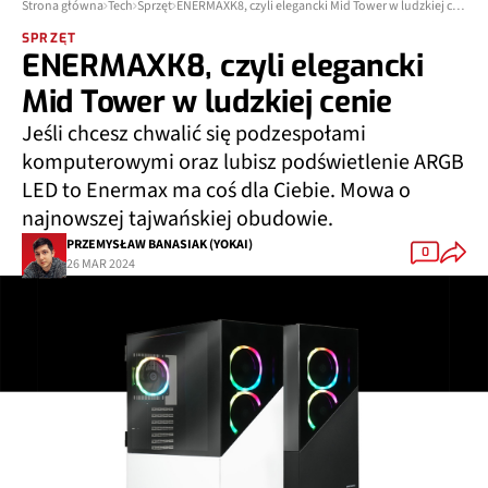
Strona główna
Tech
Sprzęt
ENERMAXK8, czyli elegancki Mid Tower w ludzkiej cenie
SPRZĘT
ENERMAXK8, czyli elegancki
Mid Tower w ludzkiej cenie
Jeśli chcesz chwalić się podzespołami
komputerowymi oraz lubisz podświetlenie ARGB
LED to Enermax ma coś dla Ciebie. Mowa o
najnowszej tajwańskiej obudowie.
PRZEMYSŁAW BANASIAK (YOKAI)
0
26 MAR 2024