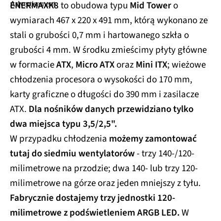
ENERMAXK8
to obudowa typu
Mid Tower
o
wymiarach 467 x 220 x 491 mm, którą wykonano ze
stali o grubości 0,7 mm i hartowanego szkła o
grubości 4 mm. W środku zmieścimy płyty główne
w formacie
ATX
,
Micro ATX
oraz
Mini ITX
; wieżowe
chłodzenia procesora o wysokości do 170 mm,
karty graficzne o długości do 390 mm i zasilacze
ATX.
Dla nośników danych przewidziano tylko
dwa miejsca typu 3,5/2,5".
W przypadku chłodzenia
możemy zamontować
tutaj do siedmiu wentylatorów
- trzy 140-/120-
milimetrowe na przodzie; dwa 140- lub trzy 120-
milimetrowe na górze oraz jeden mniejszy z tyłu.
Fabrycznie dostajemy trzy jednostki 120-
milimetrowe z podświetleniem ARGB LED.
W