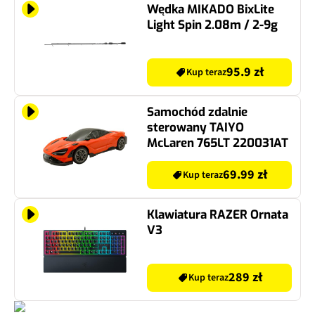
Wędka MIKADO BixLite
Light Spin 2.08m / 2-9g
95.9 zł
Kup teraz
Samochód zdalnie
sterowany TAIYO
McLaren 765LT 220031AT
69.99 zł
Kup teraz
Klawiatura RAZER Ornata
V3
289 zł
Kup teraz