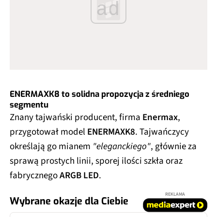
ad
ENERMAXK8 to solidna propozycja z średniego
segmentu
Znany tajwański producent, firma
Enermax
,
przygotował model
ENERMAXK8
. Tajwańczycy
określają go mianem
"eleganckiego"
, głównie za
sprawą prostych linii, sporej ilości szkła oraz
fabrycznego
ARGB LED
.
REKLAMA
Wybrane okazje dla Ciebie