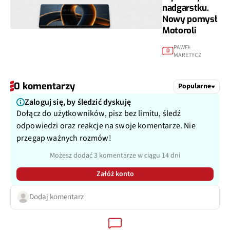
nadgarstku.
Nowy pomysł
Motoroli
PAWEŁ
0
MARETYCZ
0 komentarzy
Popularne
Zaloguj się, by śledzić dyskuję
Dołącz do użytkowników, pisz bez limitu, śledź
odpowiedzi oraz reakcje na swoje komentarze. Nie
przegap ważnych rozmów!
Możesz dodać 3 komentarze w ciągu 14 dni
Załóż konto
Dodaj komentarz