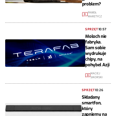
problem?
PAWEŁ
0
MARETYCZ
SPRZĘT
10:57
Moloch nie
fabryka.
Sam sobie
wydrukuje
chipy, na
pohybel Azji
MACIEJ
0
SIKORSKI
SPRZĘT
10:26
Składany
smartfon,
który
zapniemy na