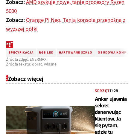
Zobacz:
AMD szykuje nowe, tanie procesory Ryzen
5000
Zobacz:
Orange Pi Neo. Tania konsola przenośna z
wyższej półki
SPECYFIKACJA
RGB LED
HARTOWANE SZKŁO
OBUDOWA KOMPUTE
Źródła zdjęć: ENERMAX
Źródła tekstu: oprac. własne
Zobacz więcej
SPRZĘT
11:28
Anker ujawnia
sekret
denerwując
klientów. Ja
się pytam,
gdzie tu