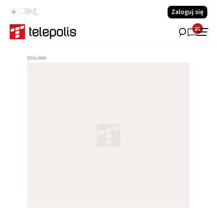
Zaloguj się
29