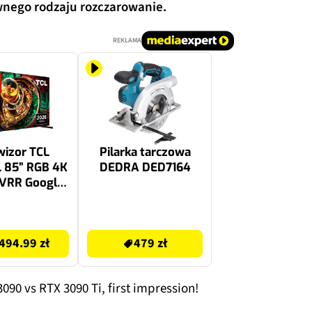
wnego rodzaju rozczarowanie.
REKLAMA
wizor TCL
Pilarka tarczowa
 85” RGB 4K
DEDRA DED7164
 VRR Google
lby Atmos
Vision HDMI
479 zł
2.1
494.99 zł
479 zł
0 vs RTX 3090 Ti, first impression!