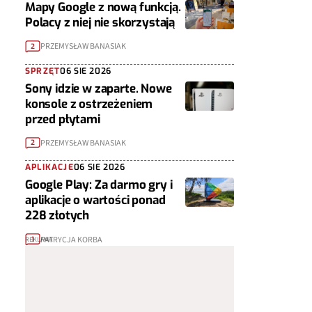
Mapy Google z nową funkcją.
Polacy z niej nie skorzystają
PRZEMYSŁAW BANASIAK
2
SPRZĘT
06 SIE 2026
Sony idzie w zaparte. Nowe
konsole z ostrzeżeniem
przed płytami
PRZEMYSŁAW BANASIAK
2
APLIKACJE
06 SIE 2026
Google Play: Za darmo gry i
aplikacje o wartości ponad
228 złotych
PATRYCJA KORBA
1