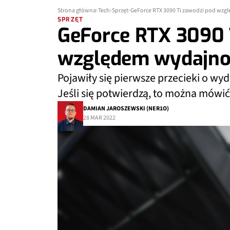
Strona główna
Tech
Sprzęt
GeForce RTX 3090 Ti zawodzi pod wzg
SPRZĘT
GeForce RTX 3090 
względem wydajno
Pojawiły się pierwsze przecieki o wyd
Jeśli się potwierdzą, to można mówi
DAMIAN JAROSZEWSKI (NER1O)
28 MAR 2022