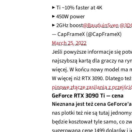
▶️ Ti ~10% faster at 4K
▶️ 450W power
▶️ 2GHz boost
@BauduinSven
@3DC
— CapFrameX (@CapFrameX)
March 25, 2022
Jeśli powyższe informacje się pot
najszybszą kartą dla graczy na ryn
więcej. W końcu nowy model ma mi
W więcej niż RTX 3090. Dlatego t
pinowe złącze zasilania z przejśc
GeForce RTX 3090 Ti — cena
Nieznana jest też cena GeForce'a
nas plotki też nie są tutaj jednom
będzie kosztował tyle samo, co z
sugerowaną cenę 1499 dolarów i j