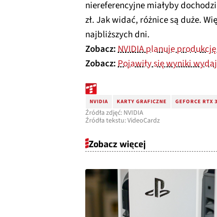
niereferencyjne miałyby dochodzi
zł. Jak widać, różnice są duże. W
najbliższych dni.
Zobacz:
NVIDIA planuje produkcję
Zobacz:
Pojawiły się wyniki wyda
NVIDIA
KARTY GRAFICZNE
GEFORCE RTX 3
Źródła zdjęć: NVIDIA
Źródła tekstu: VideoCardz
Zobacz więcej