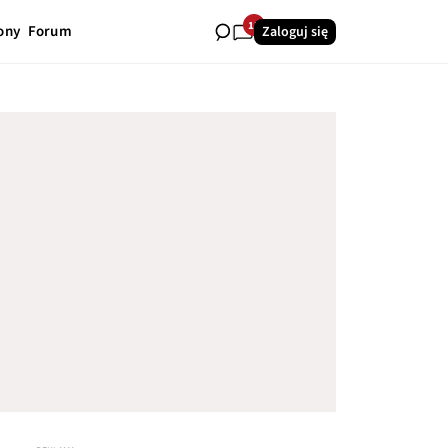
15
ony
Forum
Zaloguj się