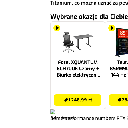
Titanium, co można uznać za pe
Wybrane okazje dla Ciebie
Fotel XQUANTUM
Tele
ECH700K Czarny +
85RM9L
Biurko elektryczne
144 Hz
regulowane
TV Do
XQUANTUM ED100K
Dolby 
1248.99 zł
29999 zł
Czarny
1248.99 zł
28
Some performance numbers RTX 309