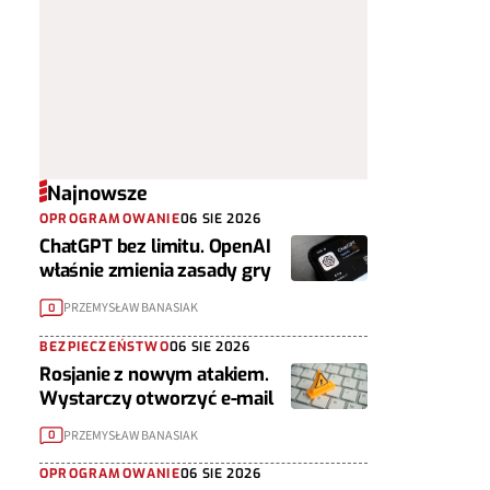
Najnowsze
OPROGRAMOWANIE
06 SIE 2026
ChatGPT bez limitu. OpenAI
właśnie zmienia zasady gry
PRZEMYSŁAW BANASIAK
0
BEZPIECZEŃSTWO
06 SIE 2026
Rosjanie z nowym atakiem.
Wystarczy otworzyć e-mail
PRZEMYSŁAW BANASIAK
0
OPROGRAMOWANIE
06 SIE 2026