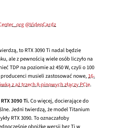
enter_org
@VideoCardz
wierdzą, to RTX 3090 Ti nadal będzie
ku, ale z pewnością wiele osób liczyło na
eć TDP na poziomie aż 450 W, czyli o 100
eż producenci musieli zastosować nowe,
16-
iówką z aż trzech 8-pinowych złączy PCIe
.
 RTX 3090 Ti.
Co więcej, docierające do
yślne. Jedni twierdzą, że model Titanium
wykły RTX 3090. To oznaczałoby
ednocześnie obniżkę wersji bez Ti w