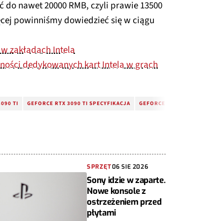
ć do nawet 20000 RMB, czyli prawie 13500
ięcej powinniśmy dowiedzieć się w ciągu
 w zakładach Intela
jności dedykowanych kart Intela w grach
090 TI
GEFORCE RTX 3090 TI SPECYFIKACJA
GEFORCE RTX 3090 TI CENA
SPRZĘT
06 SIE 2026
Sony idzie w zaparte.
Nowe konsole z
ostrzeżeniem przed
płytami