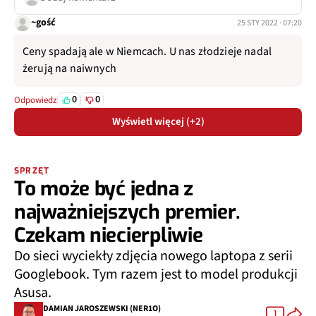
~gość
25 STY 2022 · 07:20
Ceny spadają ale w Niemcach. U nas złodzieje nadal
żerują na naiwnych
0
0
Odpowiedz
Wyświetl więcej (+2)
SPRZĘT
To może być jedna z
najważniejszych premier.
Czekam niecierpliwie
Do sieci wyciekły zdjęcia nowego laptopa z serii
Googlebook. Tym razem jest to model produkcji
Asusa.
DAMIAN JAROSZEWSKI (NER1O)
1