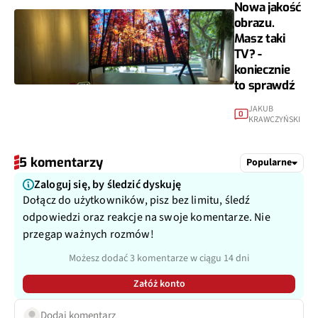
Nowa jakość
obrazu.
Masz taki
TV? -
koniecznie
to sprawdź
JAKUB
0
KRAWCZYŃSKI
5 komentarzy
Popularne
Zaloguj się, by śledzić dyskuję
Dołącz do użytkowników, pisz bez limitu, śledź
odpowiedzi oraz reakcje na swoje komentarze. Nie
przegap ważnych rozmów!
Możesz dodać 3 komentarze w ciągu 14 dni
Załóż konto
Dodaj komentarz