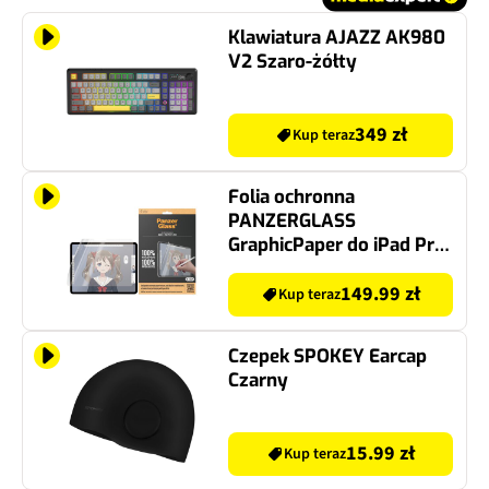
Klawiatura AJAZZ AK980
V2 Szaro-żółty
349 zł
Kup teraz
Folia ochronna
PANZERGLASS
GraphicPaper do iPad Pro
11 2024
149.99 zł
Kup teraz
Czepek SPOKEY Earcap
Czarny
15.99 zł
Kup teraz