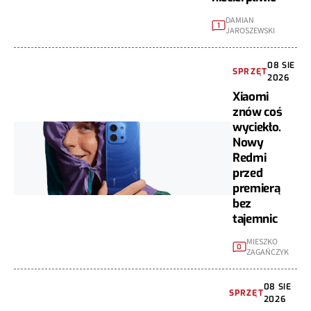
DAMIAN
1
JAROSZEWSKI
08 SIE
SPRZĘT
2026
Xiaomi
znów coś
wyciekło.
Nowy
Redmi
przed
premierą
bez
tajemnic
MIESZKO
0
ZAGAŃCZYK
08 SIE
SPRZĘT
2026