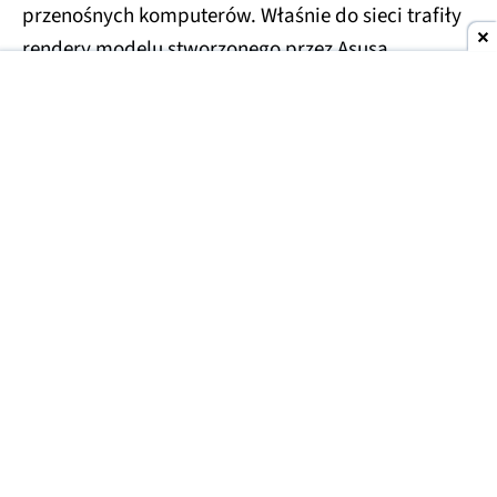
przenośnych komputerów. Właśnie do sieci trafiły
rendery modelu stworzonego przez Asusa.
Asus Googlebook na zdjęciach
Do tej pory pojawiły się już informacje na temat