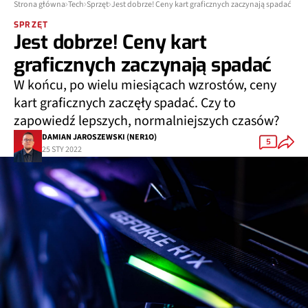
Strona główna
Tech
Sprzęt
Jest dobrze! Ceny kart graficznych zaczynają spadać
SPRZĘT
Jest dobrze! Ceny kart
graficznych zaczynają spadać
W końcu, po wielu miesiącach wzrostów, ceny
kart graficznych zaczęły spadać. Czy to
zapowiedź lepszych, normalniejszych czasów?
DAMIAN JAROSZEWSKI (NER1O)
5
25 STY 2022