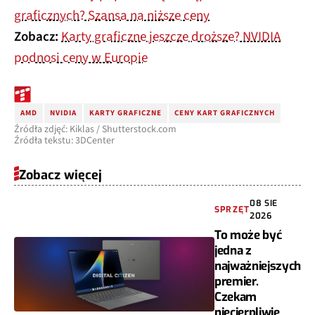
graficznych? Szansa na niższe ceny
Zobacz:
Karty graficzne jeszcze droższe? NVIDIA
podnosi ceny w Europie
AMD
NVIDIA
KARTY GRAFICZNE
CENY KART GRAFICZNYCH
Źródła zdjęć: Kiklas / Shutterstock.com
Źródła tekstu: 3DCenter
Zobacz więcej
08 SIE
SPRZĘT
2026
To może być
jedna z
najważniejszych
premier.
Czekam
niecierpliwie