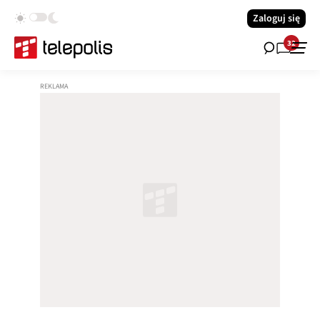
Zaloguj się
32