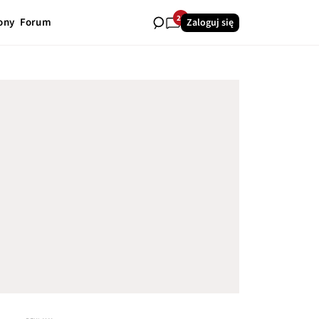
28
ony
Forum
Zaloguj się