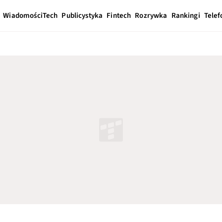
Wiadomości
Tech
Publicystyka
Fintech
Rozrywka
Rankingi
Telef