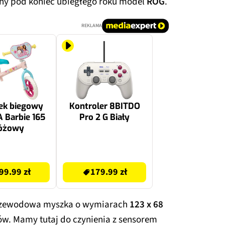
any pod koniec ubiegłego roku model
ROG
.
REKLAMA
ek biegowy
Kontroler 8BITDO
 Barbie 165
Pro 2 G Biały
óżowy
179.99 zł
99.99 zł
179.99 zł
rzewodowa myszka o wymiarach
123 x 68
w. Mamy tutaj do czynienia z sensorem