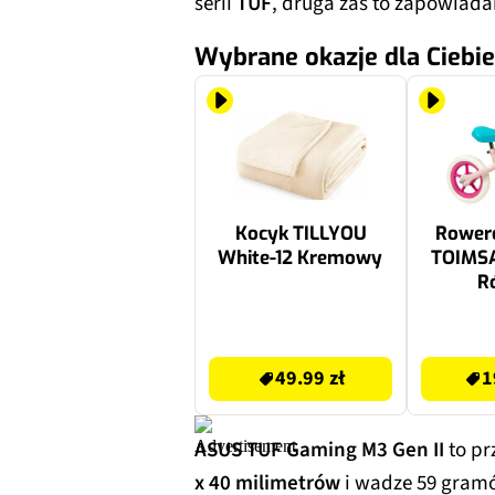
serii
TUF
, druga zaś to zapowiad
Wybrane okazje dla Ciebie
Kocyk TILLYOU
Rower
White-12 Kremowy
TOIMSA
R
49.99 zł
249.99 zł
49.99 zł
1
ASUS TUF Gaming M3 Gen II
to p
x 40 milimetrów
i wadze 59 gramó