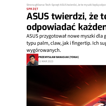
Strona główna
Tech
Sprzęt
ASUS twierdzi, że te myszki będą od
SPRZĘT
ASUS twierdzi, że 
odpowiadać każde
ASUS przygotował nowe myszki dla g
typu palm, claw, jak i fingertip. Ich
wygórowanych.
PRZEMYSŁAW BANASIAK (YOKAI)
11 MAR 2023