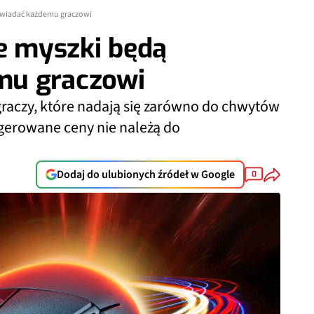
powiadać każdemu graczowi
te myszki będą
mu graczowi
raczy, które nadają się zarówno do chwytów
 sugerowane ceny nie należą do
Dodaj do ulubionych źródeł w Google
0