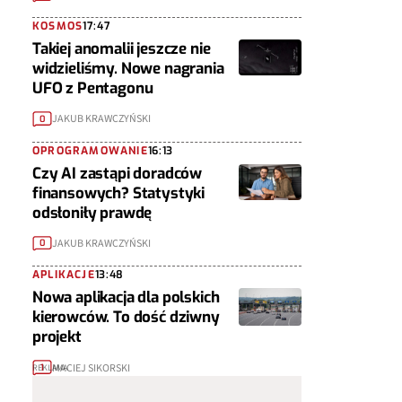
KOSMOS
17:47
Takiej anomalii jeszcze nie
widzieliśmy. Nowe nagrania
UFO z Pentagonu
JAKUB KRAWCZYŃSKI
0
OPROGRAMOWANIE
16:13
Czy AI zastąpi doradców
finansowych? Statystyki
odsłoniły prawdę
JAKUB KRAWCZYŃSKI
0
APLIKACJE
13:48
Nowa aplikacja dla polskich
kierowców. To dość dziwny
projekt
MACIEJ SIKORSKI
1