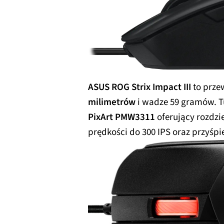
ASUS ROG Strix Impact III
to prze
milimetrów
i wadze 59 gramów. Tu
PixArt PMW3311
oferujący rozdzi
prędkości do 300 IPS oraz przyśpi