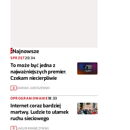
Najnowsze
SPRZĘT
20:34
To może być jedna z
najważniejszych premier.
Czekam niecierpliwie
DAMIAN JAROSZEWSKI
0
OPROGRAMOWANIE
18:33
Internet coraz bardziej
martwy. Ludzie to ułamek
ruchu sieciowego
JAKUB KRAWCZYŃSKI
0