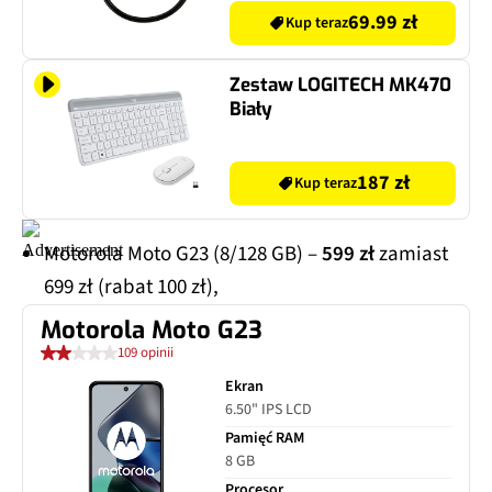
69.99 zł
Kup teraz
Zestaw LOGITECH MK470
Biały
187 zł
Kup teraz
Motorola Moto G23 (8/128 GB) –
599 zł
zamiast
699 zł (rabat 100 zł),
Motorola Moto G23
109 opinii
Ekran
6.50" IPS LCD
Pamięć RAM
8 GB
Procesor