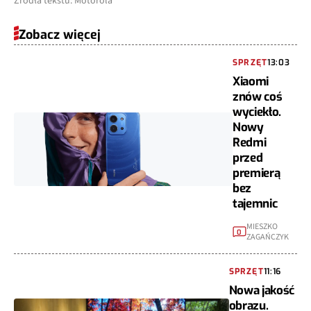
Źródła tekstu: Motorola
Zobacz więcej
SPRZĘT
13:03
Xiaomi
znów coś
wyciekło.
Nowy
Redmi
przed
premierą
bez
tajemnic
MIESZKO
0
ZAGAŃCZYK
SPRZĘT
11:16
Nowa jakość
obrazu.