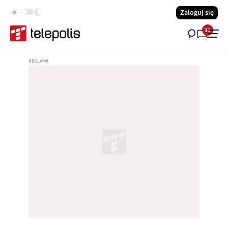
Zaloguj się
33