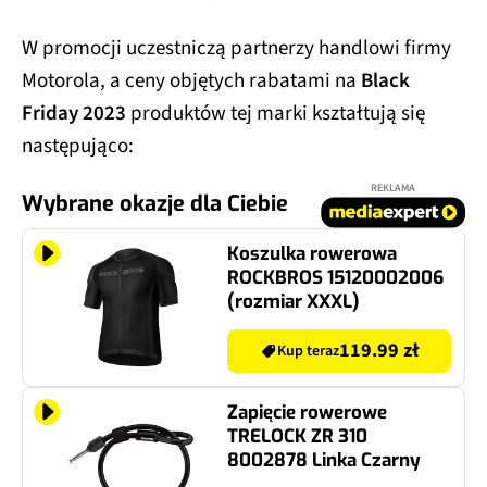
W promocji uczestniczą partnerzy handlowi firmy
Motorola, a ceny objętych rabatami na
Black
Friday 2023
produktów tej marki kształtują się
następująco:
REKLAMA
Wybrane okazje dla Ciebie
Koszulka rowerowa
ROCKBROS 15120002006
(rozmiar XXXL)
119.99 zł
Kup teraz
Zapięcie rowerowe
TRELOCK ZR 310
8002878 Linka Czarny