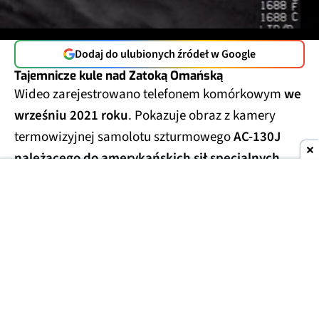
Dodaj do ulubionych źródeł w Google
Tajemnicze kule nad Zatoką Omańską
Wideo zarejestrowano telefonem komórkowym
we
wrześniu 2021 roku
. Pokazuje obraz z kamery
termowizyjnej samolotu szturmowego
AC-130J
należącego do amerykańskich sił specjalnych
,
który leciał wtedy
nad Zatoką Omańską
podczas
ćwiczeń wojskowych.