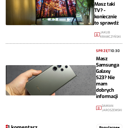
Masz taki
TV? -
koniecznie
to sprawdź
JAKUB
0
KRAWCZYŃSKI
SPRZĘT
10:30
Masz
Samsunga
Galaxy
S23? Nie
mam
dobrych
informacji
DAMIAN
0
JAROSZEWSKI
1 komentarz
Popularne