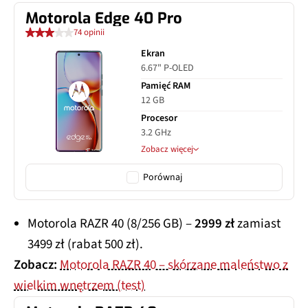
Motorola Edge 40 Pro
74 opinii
Ekran
6.67" P-OLED
Pamięć RAM
12 GB
Procesor
3.2 GHz
Zobacz więcej
Porównaj
Motorola RAZR 40 (8/256 GB) –
2999 zł
zamiast
3499 zł (rabat 500 zł).
Zobacz:
Motorola RAZR 40 – skórzane maleństwo z
wielkim wnętrzem (test)