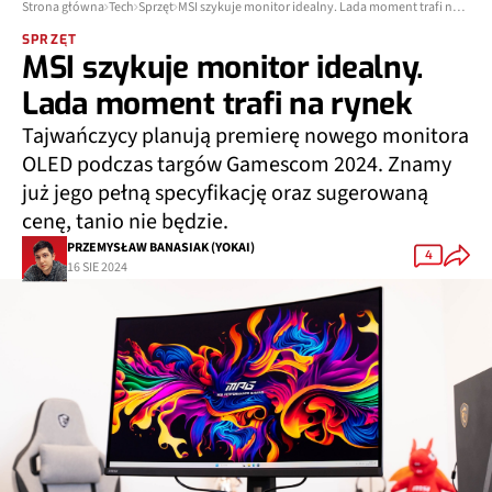
Strona główna
Tech
Sprzęt
MSI szykuje monitor idealny. Lada moment trafi na rynek
SPRZĘT
MSI szykuje monitor idealny.
Lada moment trafi na rynek
Tajwańczycy planują premierę nowego monitora
OLED podczas targów Gamescom 2024. Znamy
już jego pełną specyfikację oraz sugerowaną
cenę, tanio nie będzie.
PRZEMYSŁAW BANASIAK (YOKAI)
4
16 SIE 2024