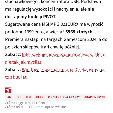
słuchawkowego i koncentratora USB. Podstawa
ma regulację wysokości i nachylenia, ale
nie
dostajemy funkcji PIVOT
.
Sugerowana cena MSI MPG 321CURX ma wynosić
podobno 1399 euro, a więc aż
5969 złotych
.
Premiera nastąpi na targach Gamescom 2024, a do
polskich sklepów trafi chwilę później.
Zobacz:
Intel szykuje odświeżone procesory, ale to
nie tak jak myślisz
Zobacz:
Windows z ważną zmianą. Czekaliśmy na
to aż 30 lat
4K
HDR
MSI
OLED
MONITOR DLA GRACZY
ADAPTIVESYNC
G
Źródła zdjęć: MSI, TFT Central
Źródła tekstu: TFT Centra, oprac. własne