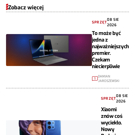
Zobacz więcej
08 SIE
SPRZĘT
2026
To może być
jedna z
najważniejszych
premier.
Czekam
niecierpliwie
DAMIAN
1
JAROSZEWSKI
08 SIE
SPRZĘT
2026
Xiaomi
znów coś
wyciekło.
Nowy