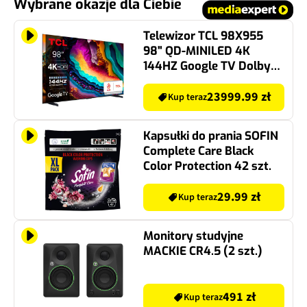
Wybrane okazje dla Ciebie
Telewizor TCL 98X955
98" QD-MINILED 4K
144HZ Google TV Dolby
Vision Dolby Atmos HDMI
2.1
23999.99 zł
Kup teraz
Kapsułki do prania SOFIN
Complete Care Black
Color Protection 42 szt.
29.99 zł
Kup teraz
Monitory studyjne
MACKIE CR4.5 (2 szt.)
491 zł
Kup teraz