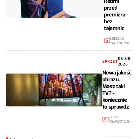
Redmi
przed
premierą
bez
tajemnic
MIESZKO
0
ZAGAŃCZYK
08 SIE
SPRZĘT
2026
Nowa jakość
obrazu.
Masz taki
TV? -
koniecznie
to sprawdź
JAKUB
0
KRAWCZYŃSKI