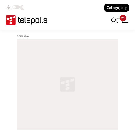
Zaloguj się
23