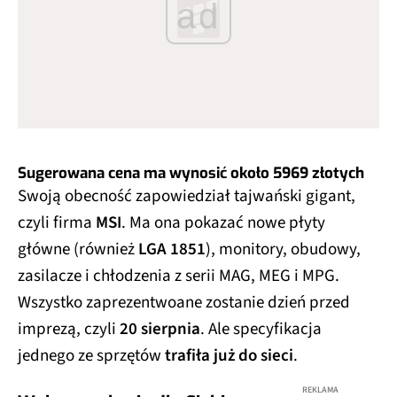
ad
Sugerowana cena ma wynosić około
5969 złotych
Swoją obecność zapowiedział tajwański gigant,
czyli firma
MSI
. Ma ona pokazać nowe płyty
główne (również
LGA 1851
), monitory, obudowy,
zasilacze i chłodzenia z serii MAG, MEG i MPG.
Wszystko zaprezentwoane zostanie dzień przed
imprezą, czyli
20 sierpnia
. Ale specyfikacja
jednego ze sprzętów
trafiła już do sieci
.
REKLAMA