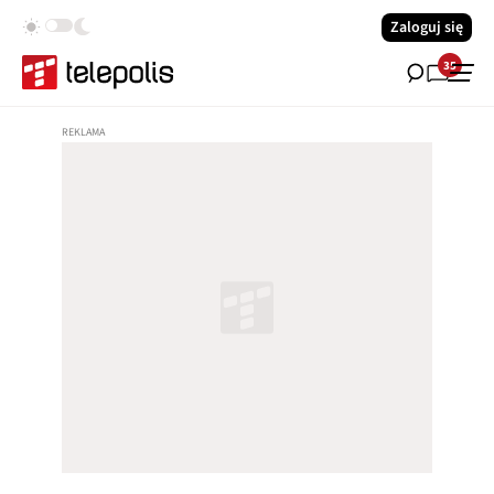
Zaloguj się
35