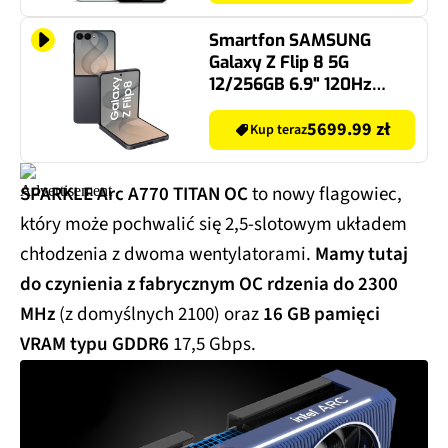
Smartfon SAMSUNG
Galaxy Z Flip 8 5G
12/256GB 6.9" 120Hz
Grafitowy SM-F776
5699.99 zł
Kup teraz
SPARKLE Arc A770 TITAN OC
to nowy flagowiec,
który może pochwalić się 2,5-slotowym układem
chłodzenia z dwoma wentylatorami.
Mamy tutaj
do czynienia z fabrycznym OC rdzenia do 2300
MHz
(z domyślnych 2100) oraz
16 GB pamięci
VRAM typu GDDR6
17,5 Gbps.