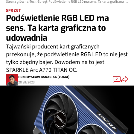
Strona główna
Tech
Sprzęt
Podświetlenie RGB LED ma sens. Ta karta graficzna to udowadnia
SPRZĘT
Podświetlenie RGB LED ma
sens. Ta karta graficzna to
udowadnia
Tajwański producent kart graficznych
przekonuje, że podświetlenie RGB LED to nie jest
tylko zbędny bajer. Dowodem na to jest
SPARKLE Arc A770 TITAN OC.
PRZEMYSŁAW BANASIAK (YOKAI)
2
28 SIE 2023