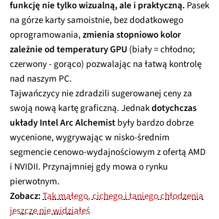
funkcję nie tylko wizualną, ale i praktyczną.
Pasek
na górze karty samoistnie, bez dodatkowego
oprogramowania,
zmienia stopniowo kolor
zależnie od temperatury GPU
(biały = chłodno;
czerwony - gorąco) pozwalając na łatwą kontrolę
nad naszym PC.
Tajwańczycy nie zdradzili sugerowanej ceny za
swoją nową kartę graficzną. Jednak
dotychczas
układy Intel Arc Alchemist
były bardzo dobrze
wycenione, wygrywając w nisko-średnim
segmencie cenowo-wydajnościowym z ofertą AMD
i NVIDII. Przynajmniej gdy mowa o rynku
pierwotnym.
Zobacz:
Tak małego, cichego i taniego chłodzenia
jeszcze nie widziałeś