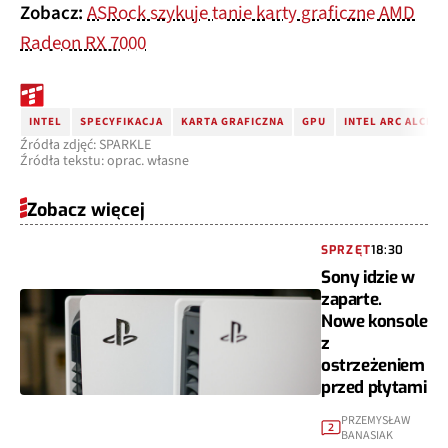
Zobacz:
ASRock szykuje tanie karty graficzne AMD
Radeon RX 7000
INTEL
SPECYFIKACJA
KARTA GRAFICZNA
GPU
INTEL ARC ALCHE
Źródła zdjęć: SPARKLE
Źródła tekstu: oprac. własne
Zobacz więcej
SPRZĘT
18:30
Sony idzie w
zaparte.
Nowe konsole
z
ostrzeżeniem
przed płytami
PRZEMYSŁAW
2
BANASIAK