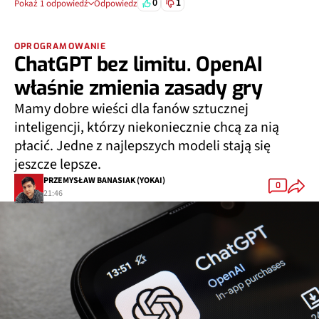
0
1
Pokaż 1 odpowiedź
Odpowiedz
OPROGRAMOWANIE
ChatGPT bez limitu. OpenAI
właśnie zmienia zasady gry
Mamy dobre wieści dla fanów sztucznej
inteligencji, którzy niekoniecznie chcą za nią
płacić. Jedne z najlepszych modeli stają się
jeszcze lepsze.
PRZEMYSŁAW BANASIAK (YOKAI)
0
21:46