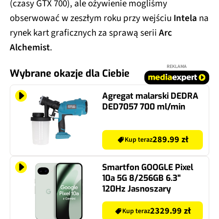
(czasy GTX 700), ale ożywienie mogliśmy
obserwować w zeszłym roku przy wejściu
Intela
na
rynek kart graficznych za sprawą serii
Arc
Alchemist
.
REKLAMA
Wybrane okazje dla Ciebie
Agregat malarski DEDRA
DED7057 700 ml/min
289.99 zł
Kup teraz
Smartfon GOOGLE Pixel
10a 5G 8/256GB 6.3"
120Hz Jasnoszary
2329.99 zł
Kup teraz