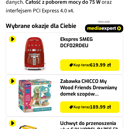
danych.
Całość z poborem mocy do 75 W
oraz
interfejsem PCI Express 4.0 x4.
REKLAMA
Wybrane okazje dla Ciebie
Ekspres SMEG
DCF02RDEU
619.99 zł
Kup teraz
Zabawka CHICCO My
Wood Friends Drewniany
domek szopów
00012181000000
189.99 zł
Kup teraz
Uchwyt do przenoszenia