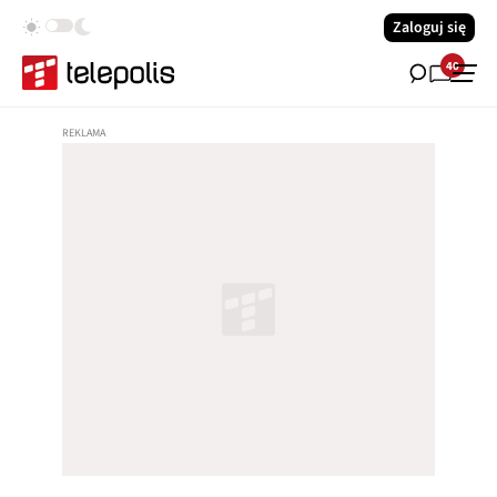
Zaloguj się
40