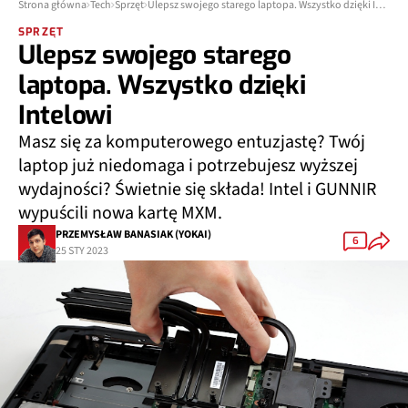
Strona główna
Tech
Sprzęt
Ulepsz swojego starego laptopa. Wszystko dzięki Intelowi
SPRZĘT
Ulepsz swojego starego
laptopa. Wszystko dzięki
Intelowi
Masz się za komputerowego entuzjastę? Twój
laptop już niedomaga i potrzebujesz wyższej
wydajności? Świetnie się składa! Intel i GUNNIR
wypuścili nowa kartę MXM.
PRZEMYSŁAW BANASIAK (YOKAI)
6
25 STY 2023