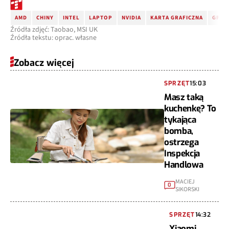
AMD
CHINY
INTEL
LAPTOP
NVIDIA
KARTA GRAFICZNA
GPU
Źródła zdjęć: Taobao, MSI UK
Źródła tekstu: oprac. własne
Zobacz więcej
SPRZĘT
15:03
Masz taką
kuchenkę? To
tykająca
bomba,
ostrzega
Inspekcja
Handlowa
MACIEJ
0
SIKORSKI
SPRZĘT
14:32
Xiaomi