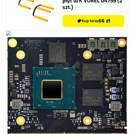
płyt G/K VOREL 04755 (2
szt.)
66 zł
Kup teraz