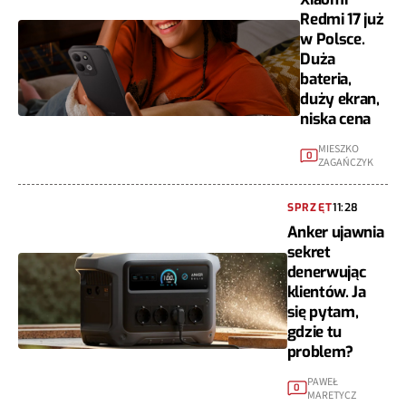
Redmi 17 już
w Polsce.
Duża
bateria,
duży ekran,
niska cena
MIESZKO
0
ZAGAŃCZYK
SPRZĘT
11:28
Anker ujawnia
sekret
denerwując
klientów. Ja
się pytam,
gdzie tu
problem?
PAWEŁ
0
MARETYCZ