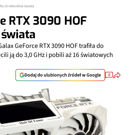
iła 16 rekordów świata
ce RTX 3090 HOF
 świata
Galax GeForce RTX 3090 HOF trafiła do
li ją do 3,0 GHz i pobili aż 16 światowych
Dodaj do ulubionych źródeł w Google
0