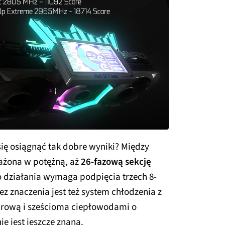
się osiągnąć tak dobre wyniki? Między
sażona w potężną, aż
26-fazową sekcję
do działania wymaga podpięcia trzech 8-
ez znaczenia jest też system chłodzenia z
rową i sześcioma ciepłowodami o
e jest jeszcze znana.