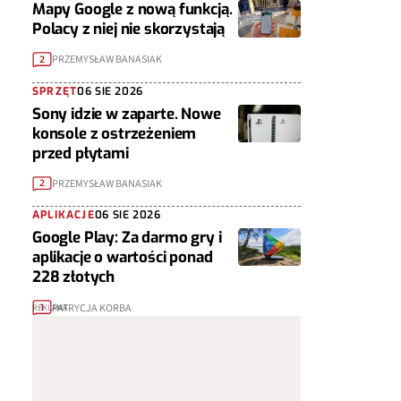
Mapy Google z nową funkcją.
Polacy z niej nie skorzystają
PRZEMYSŁAW BANASIAK
2
SPRZĘT
06 SIE 2026
Sony idzie w zaparte. Nowe
konsole z ostrzeżeniem
przed płytami
PRZEMYSŁAW BANASIAK
2
APLIKACJE
06 SIE 2026
Google Play: Za darmo gry i
aplikacje o wartości ponad
228 złotych
PATRYCJA KORBA
1