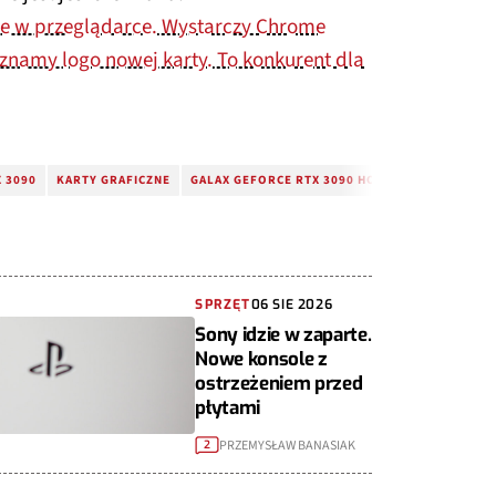
e w przeglądarce. Wystarczy Chrome
znamy logo nowej karty. To konkurent dla
 3090
KARTY GRAFICZNE
GALAX GEFORCE RTX 3090 HOF
REKORD ŚWIA
SPRZĘT
06 SIE 2026
Sony idzie w zaparte.
Nowe konsole z
ostrzeżeniem przed
płytami
PRZEMYSŁAW BANASIAK
2