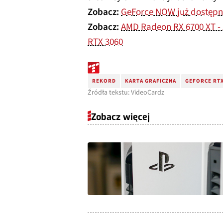
Zobacz:
GeForce NOW już dostępn
Zobacz:
AMD Radeon RX 6700 XT - 
RTX 3060
REKORD
KARTA GRAFICZNA
GEFORCE RTX
Źródła tekstu: VideoCardz
Zobacz więcej