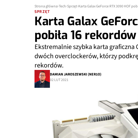
Strona główna
Tech
Sprzęt
Karta Galax GeForce RTX 3090 HOF pob
SPRZĘT
Karta Galax GeFor
pobiła 16 rekordów
Ekstremalnie szybka karta graficzna 
dwóch overclockerów, którzy podkręci
rekordów.
DAMIAN JAROSZEWSKI (NER1O)
02 LUT 2021