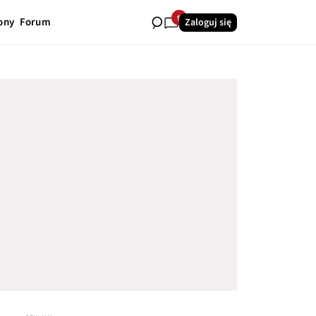
9
ony
Forum
Zaloguj się