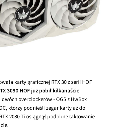
wała karty graficznej RTX 30 z serii HOF
TX 3090 HOF już pobił kilkanaście
ga dwóch overclockerów - OGS z HwBox
C, którzy podnieśli zegar karty aż do
RTX 2080 Ti osiągnął podobne taktowanie
cie.