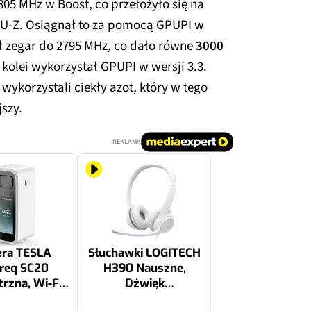
05 MHz w Boost, co przełożyło się na
-Z. Osiągnął to za pomocą GPUPI w
ósł zegar do 2795 MHz, co dało równe
3000
olei wykorzystał GPUPI w wersji 3.3.
wykorzystali ciekły azot, który w tego
szy.
REKLAMA
ra TESLA
Słuchawki LOGITECH
req SC20
H390 Nauszne,
zna, Wi-Fi,
Dźwięk
a obrotowa
przestrzenny Biały