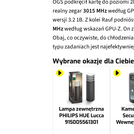
OGS podkręcił kartę do poziomi 28
realny zegar
3015 MHz
według GPU
wersji 3.2 1B. Z kolei Rauf podni
MHz
według wskazań GPU-Z. On z k
Obaj, co oczywiste, do chłodzenia 
typu zadaniach jest najefektywniej
Wybrane okazje dla Ciebie
Lampa zewnętrzna
Kame
PHILIPS HUE Lucca
Secu
915005561301
Wewnętr
Kamer