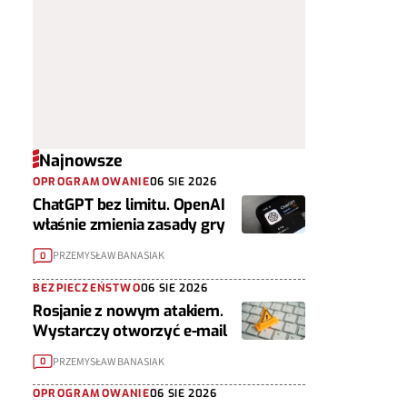
Najnowsze
OPROGRAMOWANIE
06 SIE 2026
ChatGPT bez limitu. OpenAI
właśnie zmienia zasady gry
PRZEMYSŁAW BANASIAK
0
BEZPIECZEŃSTWO
06 SIE 2026
Rosjanie z nowym atakiem.
Wystarczy otworzyć e-mail
PRZEMYSŁAW BANASIAK
0
OPROGRAMOWANIE
06 SIE 2026