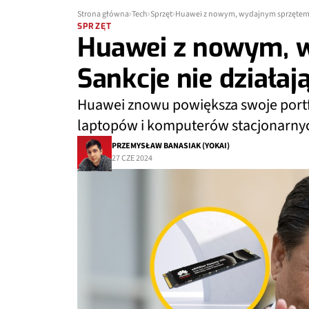
Strona główna
Tech
Sprzęt
Huawei z nowym, wydajnym sprzętem. 
SPRZĘT
Huawei z nowym, 
Sankcje nie działaj
Huawei znowu powiększa swoje portf
laptopów i komputerów stacjonarnyc
PRZEMYSŁAW BANASIAK (YOKAI)
27 CZE 2024