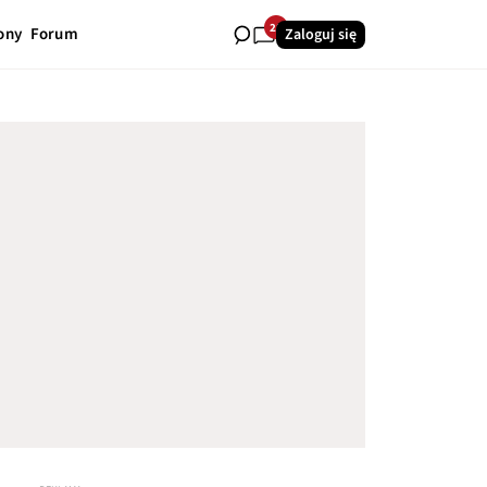
28
ony
Forum
Zaloguj się