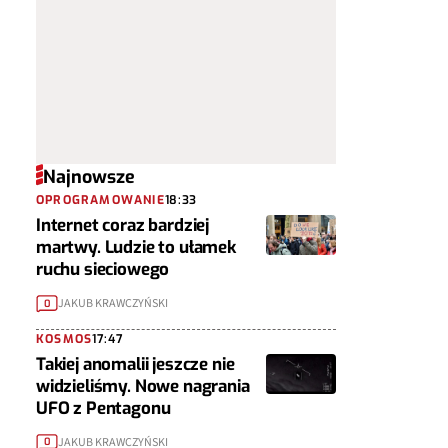
Najnowsze
OPROGRAMOWANIE
18:33
Internet coraz bardziej
martwy. Ludzie to ułamek
ruchu sieciowego
JAKUB KRAWCZYŃSKI
0
KOSMOS
17:47
Takiej anomalii jeszcze nie
widzieliśmy. Nowe nagrania
UFO z Pentagonu
JAKUB KRAWCZYŃSKI
0