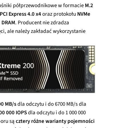
ośniki półprzewodnikowe w formacie
M.2
PCI Express 4.0 x4
oraz protokołu
NVMe
i DRAM
. Producent nie zdradza
ci, ale należy zakładać wykorzystanie
00 MB/s
dla odczytu i do 6700 MB/s dla
00 000 IOPS
dla odczytu i do 1 000 000
oru są
cztery różne warianty pojemności