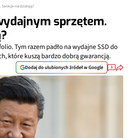
Sankcje nie działają?
wydajnym sprzętem.
ą?
olio. Tym razem padło na wydajne SSD do
h, które kuszą bardzo dobrą gwarancją.
Dodaj do ulubionych źródeł w Google
3