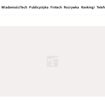
Wiadomości
Tech
Publicystyka
Fintech
Rozrywka
Rankingi
Telef