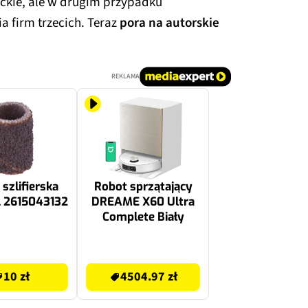
ckie, ale w drugim przypadku
a firm trzecich. Teraz
pora na autorskie
REKLAMA
szlifierska
Robot sprzątający
 2615043132
DREAME X60 Ultra
Complete Biały
4504.97 zł
10 zł
4504.97 zł