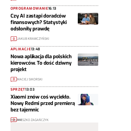
OPROGRAMOWANIE
16:13
Czy AI zastąpi doradców
finansowych? Statystyki
odsłoniły prawdę
JAKUB KRAWCZYŃSKI
0
APLIKACJE
13:48
Nowa aplikacja dla polskich
kierowców. To dość dziwny
projekt
MACIEJ SIKORSKI
0
SPRZĘT
13:03
Xiaomi znów coś wyciekło.
Nowy Redmi przed premierą
bez tajemnic
MIESZKO ZAGAŃCZYK
0