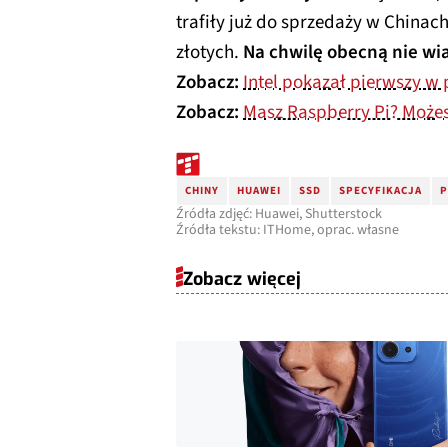
trafiły już do sprzedaży w Chinach
złotych.
Na chwilę obecną nie wia
Zobacz:
Intel pokazał pierwszy w 
Zobacz:
Masz Raspberry Pi? Może
CHINY
HUAWEI
SSD
SPECYFIKACJA
P
Źródła zdjęć: Huawei, Shutterstock
Źródła tekstu: ITHome, oprac. własne
Zobacz więcej