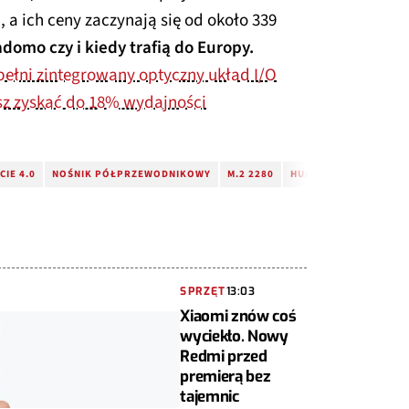
, a ich ceny zaczynają się od około 339
domo czy i kiedy trafią do Europy.
pełni zintegrowany optyczny układ I/O
sz zyskać do 18% wydajności
CIE 4.0
NOŚNIK PÓŁPRZEWODNIKOWY
M.2 2280
HUAWEI EKITSTOR XTR
SPRZĘT
13:03
Xiaomi znów coś
wyciekło. Nowy
Redmi przed
premierą bez
tajemnic