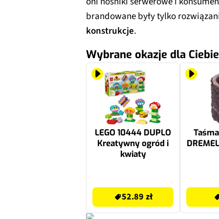
oni nośniki serwerowe i konsumen
brandowane były tylko rozwiązani
konstrukcje
.
Wybrane okazje dla Ciebie
LEGO 10444 DUPLO
Taśma 
Kreatywny ogród i
DREMEL
kwiaty
55 zł
10 zł
52.89 zł