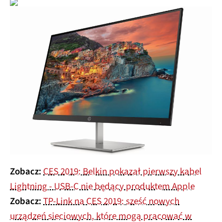
Zobacz:
CES 2019: Belkin pokazał pierwszy kabel
Lightning - USB-C nie będący produktem Apple
Zobacz:
TP-Link na CES 2019: sześć nowych
urządzeń sieciowych, które mogą pracować w