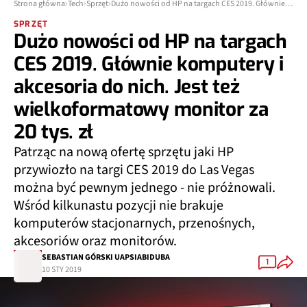
Strona główna
Tech
Sprzęt
Dużo nowości od HP na targach CES 2019. Głównie komputery i akcesoria do nich. Jest też wielkoformatowy monitor za 20 tys. zł
SPRZĘT
Dużo nowości od HP na targach
CES 2019. Głównie komputery i
akcesoria do nich. Jest też
wielkoformatowy monitor za
20 tys. zł
Patrząc na nową ofertę sprzętu jaki HP
przywiozło na targi CES 2019 do Las Vegas
można być pewnym jednego - nie próżnowali.
Wśród kilkunastu pozycji nie brakuje
komputerów stacjonarnych, przenośnych,
akcesoriów oraz monitorów.
SEBASTIAN GÓRSKI UAPSIABIDUBA
1
10 STY 2019