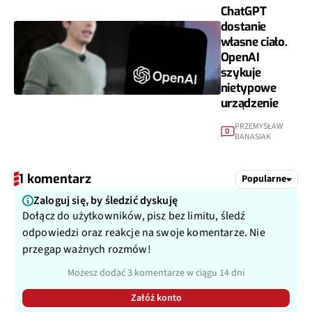
ChatGPT
dostanie
własne ciało.
OpenAI
szykuje
nietypowe
urządzenie
PRZEMYSŁAW
0
BANASIAK
1 komentarz
Popularne
Zaloguj się, by śledzić dyskuję
Dołącz do użytkowników, pisz bez limitu, śledź
odpowiedzi oraz reakcje na swoje komentarze. Nie
przegap ważnych rozmów!
Możesz dodać 3 komentarze w ciągu 14 dni
Załóż konto