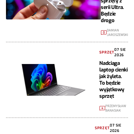
sprzęty z
serii Ultra.
Będzie
drogo
DAMIAN
0
JAROSZEWSKI
07 SIE
SPRZĘT
2026
Nadciąga
laptop cienki
jak żyleta.
To będzie
wyjątkowy
sprzęt
PRZEMYSŁAW
4
BANASIAK
07 SIE
SPRZĘT
2026