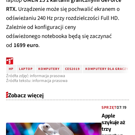
laptop
OMEN 15 z kartami graficznymi GeForce
RTX.
Urządzenie może się pochwalić ekranem o
odświeżaniu 240 Hz przy rozdzielczości Full HD.
Zależnie od konfiguracji ceny
odświeżonego notebooka będą się zaczynać
od
1699 euro
.
HP
LAPTOP
KOMPUTERY
CES2019
KOMPUTERY DLA GRACZY
Źródła zdjęć: informacja prasowa
Źródła tekstu: informacja prasowa
Zobacz więcej
SPRZĘT
07:19
Apple
szykuje aż
trzy