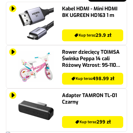
Kabel HDMI - Mini HDMI
8K UGREEN HD163 1 m
29.9 zł
Kup teraz
Rower dziecięcy TOIMSA
Świnka Peppa 14 cali
Różowy Wzrost: 95-110
cm Wiek: 4-6 lat
498.99 zł
Kup teraz
Adapter TAMRON TL-01
Czarny
299 zł
Kup teraz