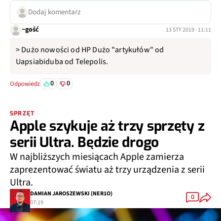
Dodaj komentarz
~gość
13 STY 2019 · 11:11
> Dużo nowości od HP Dużo "artykułów" od
Uapsiabiduba od Telepolis.
0
0
Odpowiedz
SPRZĘT
Apple szykuje aż trzy sprzęty z
serii Ultra. Będzie drogo
W najbliższych miesiącach Apple zamierza
zaprezentować światu aż trzy urządzenia z serii
Ultra.
DAMIAN JAROSZEWSKI (NER1O)
0
07:19