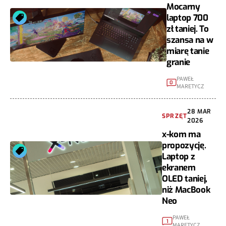
Mocarny
laptop 700
zł taniej. To
szansa na w
miarę tanie
granie
PAWEŁ
0
MARETYCZ
28 MAR
SPRZĘT
2026
x-kom ma
propozycję.
Laptop z
ekranem
OLED taniej,
niż MacBook
Neo
PAWEŁ
1
MARETYCZ