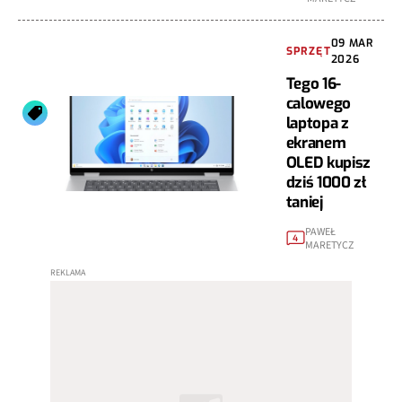
09 MAR
SPRZĘT
2026
Tego 16-
calowego
laptopa z
ekranem
OLED kupisz
dziś 1000 zł
taniej
PAWEŁ
4
MARETYCZ