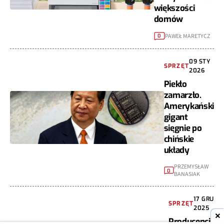
większości
domów
PAWEŁ MARETYCZ
0
09 STY
SPRZĘT
2026
Piekło
zamarzło.
Amerykański
gigant
sięgnie po
chińskie
układy
PRZEMYSŁAW
0
BANASIAK
17 GRU
SPRZĘT
2025
Producenci