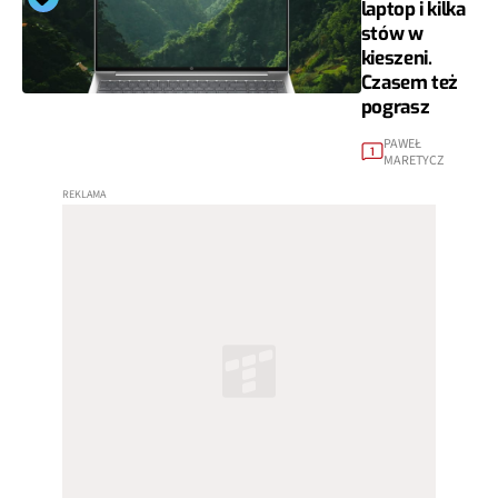
laptop i kilka
stów w
kieszeni.
Czasem też
pograsz
PAWEŁ
1
MARETYCZ