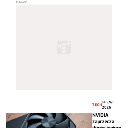
14 KWI
TECH
2026
NVIDIA
zaprzecza
doniesieniom.