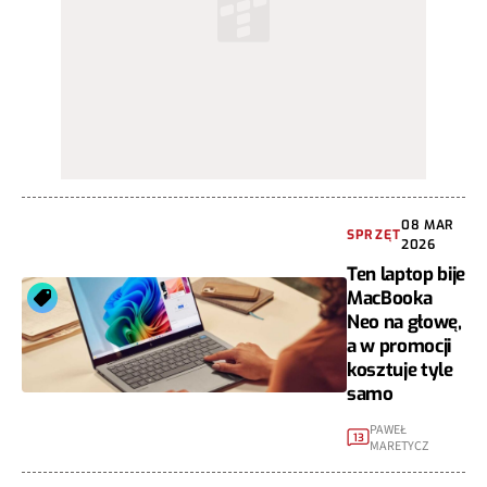
08 MAR
SPRZĘT
2026
Ten laptop bije
MacBooka
Neo na głowę,
a w promocji
kosztuje tyle
samo
PAWEŁ
13
MARETYCZ