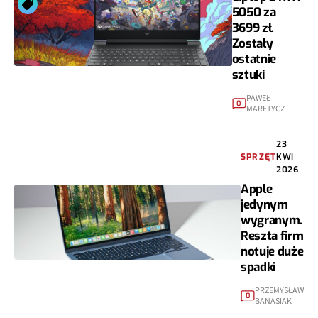
5050 za
3699 zł.
Zostały
ostatnie
sztuki
PAWEŁ
0
MARETYCZ
23
SPRZĘT
KWI
2026
Apple
jedynym
wygranym.
Reszta firm
notuje duże
spadki
PRZEMYSŁAW
0
BANASIAK