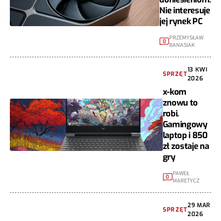
Nie interesuje
jej rynek PC
PRZEMYSŁAW
0
BANASIAK
13 KWI
SPRZĘT
2026
x-kom
znowu to
robi.
Gamingowy
laptop i 850
zł zostaje na
gry
PAWEŁ
0
MARETYCZ
29 MAR
SPRZĘT
2026