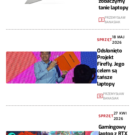
zobaczymy
tanie laptopy
PRZEMYSŁAW
3
BANASIAK
18 MAJ
SPRZĘT
2026
Odsłonięto
Projekt
Firefly. Jego
celem są
tańsze
laptopy
PRZEMYSŁAW
12
BANASIAK
27 KWI
SPRZĘT
2026
Gamingowy
laptop z RTX