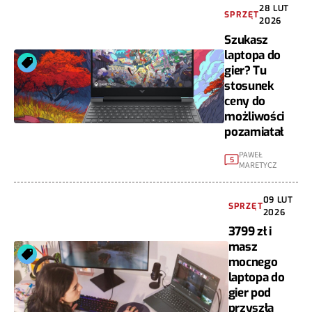
28 LUT
SPRZĘT
2026
Szukasz
laptopa do
gier? Tu
stosunek
ceny do
możliwości
pozamiatał
PAWEŁ
5
MARETYCZ
09 LUT
SPRZĘT
2026
3799 zł i
masz
mocnego
laptopa do
gier pod
przyszłą