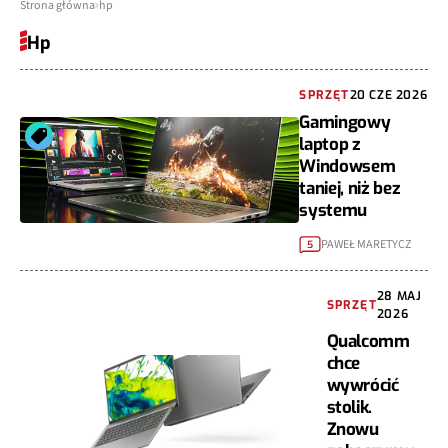
Strona główna
hp
Hp
SPRZĘT
20 CZE 2026
Gamingowy
laptop z
Windowsem
taniej, niż bez
systemu
PAWEŁ MARETYCZ
5
28 MAJ
SPRZĘT
2026
Qualcomm
chce
wywrócić
stolik.
Znowu