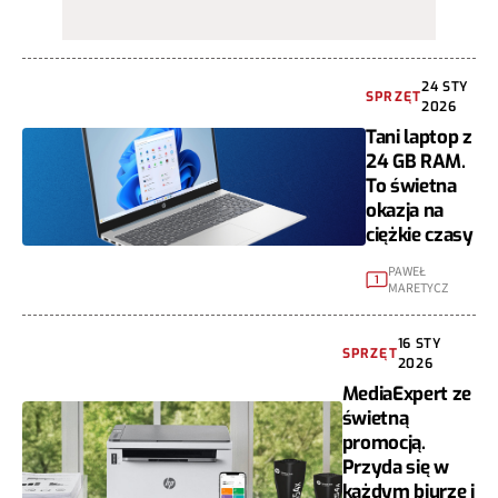
24 STY
SPRZĘT
2026
Tani laptop z
24 GB RAM.
To świetna
okazja na
ciężkie czasy
PAWEŁ
1
MARETYCZ
16 STY
SPRZĘT
2026
MediaExpert ze
świetną
promocją.
Przyda się w
każdym biurze i