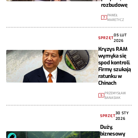
rozbudowę
PAWEŁ
7
MARETYCZ
05 LUT
SPRZĘT
2026
Kryzys RAM
wymyka się
spod kontroli.
Firmy szukają
ratunku w
Chinach
PRZEMYSŁAW
5
BANASIAK
30 STY
SPRZĘT
2026
Duży,
biznesowy