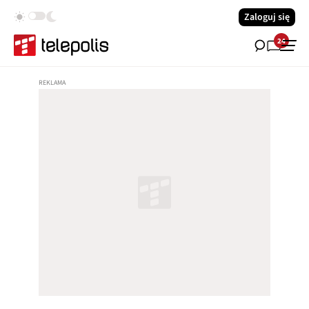
Zaloguj się
24