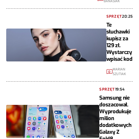
BANASIAK
SPRZĘT
20:25
Te
słuchawki
kupisz za
129 zł.
Wystarczy
wpisać kod
MARIAN
0
SZUTIAK
SPRZĘT
19:54
Samsung nie
doszacował.
Wyprodukuje
milion
dodatkowych
Galaxy Z
Fold8