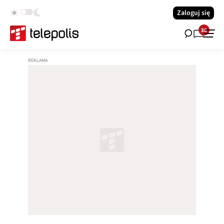
Zaloguj się
38