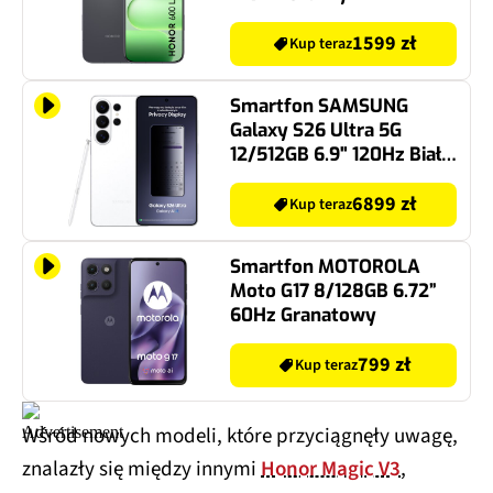
1599 zł
Kup teraz
Smartfon SAMSUNG
Galaxy S26 Ultra 5G
12/512GB 6.9" 120Hz Biały
SM-S948
6899 zł
Kup teraz
Smartfon MOTOROLA
Moto G17 8/128GB 6.72”
60Hz Granatowy
799 zł
Kup teraz
Wśród nowych modeli, które przyciągnęły uwagę,
znalazły się między innymi
Honor Magic V3
,