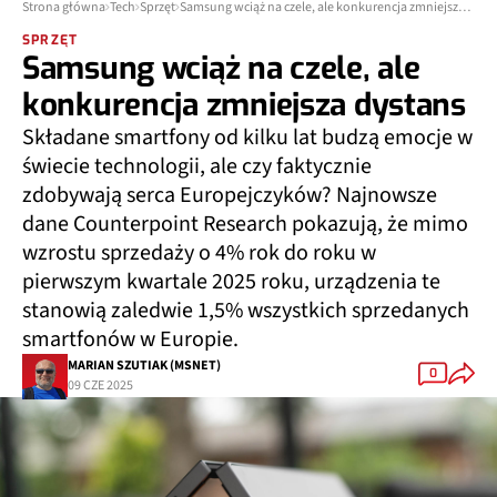
Strona główna
Tech
Sprzęt
Samsung wciąż na czele, ale konkurencja zmniejsza dystans
SPRZĘT
Samsung wciąż na czele, ale
konkurencja zmniejsza dystans
Składane smartfony od kilku lat budzą emocje w
świecie technologii, ale czy faktycznie
zdobywają serca Europejczyków? Najnowsze
dane Counterpoint Research pokazują, że mimo
wzrostu sprzedaży o 4% rok do roku w
pierwszym kwartale 2025 roku, urządzenia te
stanowią zaledwie 1,5% wszystkich sprzedanych
smartfonów w Europie.
MARIAN SZUTIAK (MSNET)
0
09 CZE 2025