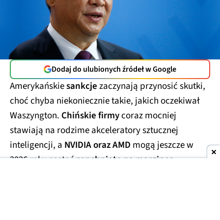
Dodaj do ulubionych źródeł w Google
Amerykańskie
sankcje
zaczynają przynosić skutki,
choć chyba niekoniecznie takie, jakich oczekiwał
Waszyngton.
Chińskie firmy
coraz mocniej
stawiają na rodzime akceleratory sztucznej
inteligencji, a
NVIDIA oraz AMD
mogą jeszcze w
2026 roku zostać
zepchnięte na margines
tamtejszego rynku.