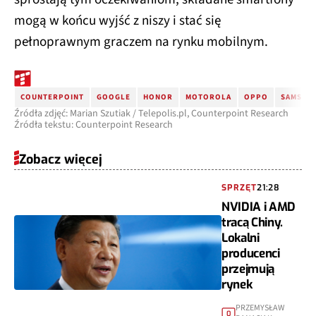
mogą w końcu wyjść z niszy i stać się
pełnoprawnym graczem na rynku mobilnym.
COUNTERPOINT
GOOGLE
HONOR
MOTOROLA
OPPO
SAMSUN
Źródła zdjęć: Marian Szutiak / Telepolis.pl, Counterpoint Research
Źródła tekstu: Counterpoint Research
Zobacz więcej
SPRZĘT
21:28
NVIDIA i AMD
tracą Chiny.
Lokalni
producenci
przejmują
rynek
PRZEMYSŁAW
0