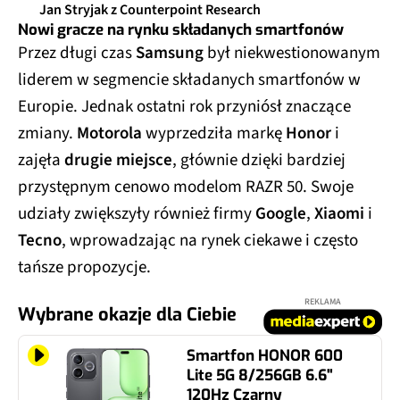
Jan Stryjak z Counterpoint Research
Nowi gracze na rynku składanych smartfonów
Przez długi czas
Samsung
był niekwestionowanym
liderem w segmencie składanych smartfonów w
Europie. Jednak ostatni rok przyniósł znaczące
zmiany.
Motorola
wyprzedziła markę
Honor
i
zajęła
drugie miejsce
, głównie dzięki bardziej
przystępnym cenowo modelom RAZR 50. Swoje
udziały zwiększyły również firmy
Google
,
Xiaomi
i
Tecno
, wprowadzając na rynek ciekawe i często
tańsze propozycje.
REKLAMA
Wybrane okazje dla Ciebie
Smartfon HONOR 600
Lite 5G 8/256GB 6.6"
120Hz Czarny