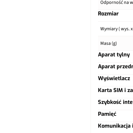
Odporność na wo
Rozmiar
Wymiary ( wys. x
Masa (g)
Aparat tylny
Aparat przed
Główny aparat
Wyświetlacz
Główny aparat
Pixele
Karta SIM i za
Typ ekranu
Pixele
Autofocus
Szybkość inte
Typ karty SIM
Przekątna (cale)
Autofocus
Matryca
Pamięć
LTE
Dual SIM
Rozdzielczość (p
Matryca
Komunikacja i
Ogniskowa
Warianty pamięc
5G