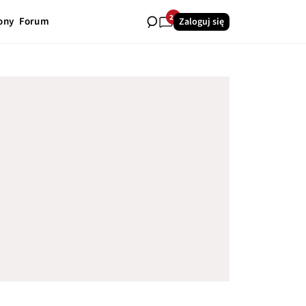
28
ony
Forum
Zaloguj się