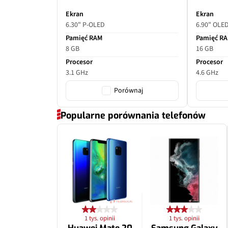
Ogniskowa
Ekran
Ekran
6.30" P-OLED
6.90" OLE
Przysłona
Pamięć RAM
Pamięć R
8 GB
16 GB
Filmy
Procesor
Procesor
3.1 GHz
4.6 GHz
Zoom optyczny
Porównaj
Inne
Popularne porównania telefonów
1 tys. opinii
1 tys. opinii