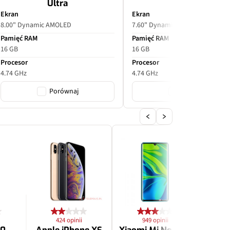
Ultra
Ekran
Ekran
8.00" Dynamic AMOLED
7.60" Dynamic AMOLED
Pamięć RAM
Pamięć RAM
16 GB
16 GB
Procesor
Procesor
4.74 GHz
4.74 GHz
Porównaj
Porównaj
424 opinii
949 opinii
2