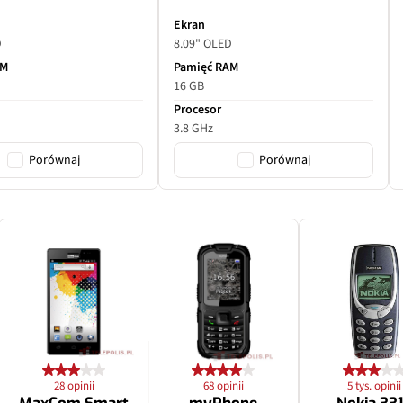
127 mm
Ekran
D
8.09" OLED
f/3.1
AM
Pamięć RAM
16 GB
Tak
Procesor
3.8 GHz
x5
Porównaj
Porównaj
dual pixel PDAF, OIS
28 opinii
68 opinii
5 tys. opinii