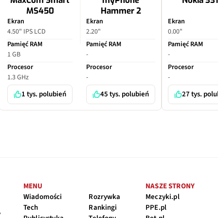
MaxCom Smart
myPhone
Nokia 33
MS450
Hammer 2
Ekran
Ekran
Ekran
4.50" IPS LCD
2.20"
0.00"
Pamięć RAM
Pamięć RAM
Pamięć RAM
1 GB
-
-
Procesor
Procesor
Procesor
1.3 GHz
-
-
1 tys. polubień
45 tys. polubień
27 tys. pol
MENU
NASZE STRONY
Wiadomości
Rozrywka
Meczyki.pl
Tech
Rankingi
PPE.pl
y