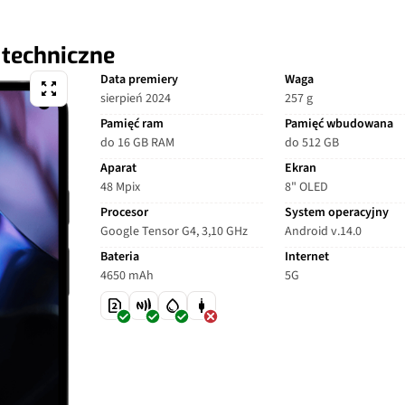
 techniczne
Data premiery
Waga
sierpień 2024
257 g
Pamięć ram
Pamięć wbudowana
do 16 GB RAM
do 512 GB
Aparat
Ekran
48 Mpix
8" OLED
Procesor
System operacyjny
Google Tensor G4, 3,10 GHz
Android v.14.0
Bateria
Internet
4650 mAh
5G