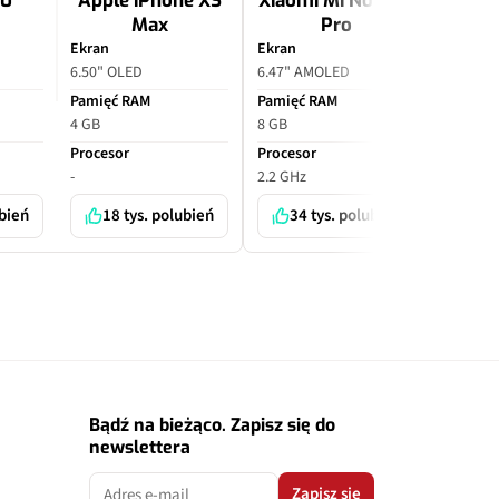
10
Apple iPhone XS
Xiaomi Mi Note 10
Apple
Max
Pro
P
Ekran
Ekran
Ekran
6.50" OLED
6.47" AMOLED
6.70" O
Pamięć RAM
Pamięć RAM
Pamięć
4 GB
8 GB
6 GB
Procesor
Procesor
Proceso
-
2.2 GHz
-
ubień
18 tys. polubień
34 tys. polubień
7 
Bądź na bieżąco. Zapisz się do
newslettera
Zapisz się