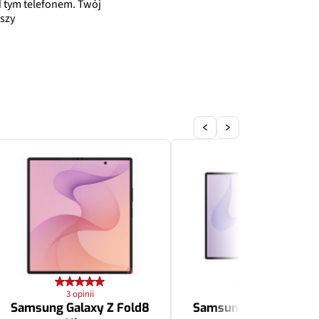
 tym telefonem. Twój
szy
3 opinii
3 opinii
Samsung Galaxy Z Fold8
Samsung Galaxy Z Fol