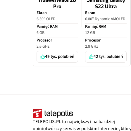
Huawei Mate 20
Samsung Galaxy
Pro
S22 Ultra
Ekran
Ekran
6.39" OLED
6.80" Dynamic AMOLED
Pamięć RAM
Pamięć RAM
6 GB
12 GB
Procesor
Procesor
2.6 GHz
2.8 GHz
49 tys. polubień
42 tys. polubień
TELEPOLIS.PL to największy i najbardziej
opiniotwórczy serwis w polskim Internecie, któr