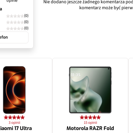
opinie
Nie dodano jeszcze żadnego komentarza pod
Tak
1/,43"
komentarz może być pierw
a
(0)
1/3,94"
f/2.2
(0)
(0)
23 mm
Tak
efon
a
Nie
Nie
f/2.2
127˚
Tak
rat
Teleobiektyw
4K@30/60fps, 1080p@30/60fps
10.8 Mpix
Nie
Tak
PDAF
3 opinii
15 opinii
1/3,2"
iaomi 17 Ultra
Motorola RAZR Fold