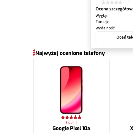
Autofocus
Matryca
Ocena szczegółow
Wygląd
Matryca
Przysłona
Funkcje
Wydajność
Ogniskowa
Filmy
Oceń tel
Lampa błyskow
Zoom optyczny
Najwyżej ocenione telefony
Przysłona
Inne
Filmy
Dodatkowy apa
Filmy parametr
Pixele
Zoom optyczny
Autofocus
Inne
3 opinii
Matryca
Google Pixel 10a
X