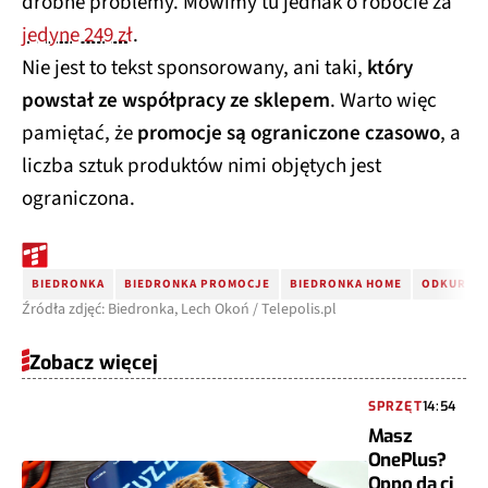
drobne problemy. Mówimy tu jednak o robocie za
jedyne 249 zł
.
Nie jest to tekst sponsorowany, ani taki,
który
powstał ze współpracy ze sklepem
. Warto więc
pamiętać, że
promocje są ograniczone czasowo
, a
liczba sztuk produktów nimi objętych jest
ograniczona.
BIEDRONKA
BIEDRONKA PROMOCJE
BIEDRONKA HOME
ODKURZAC
Źródła zdjęć: Biedronka, Lech Okoń / Telepolis.pl
Zobacz więcej
SPRZĘT
14:54
Masz
OnePlus?
Oppo da ci