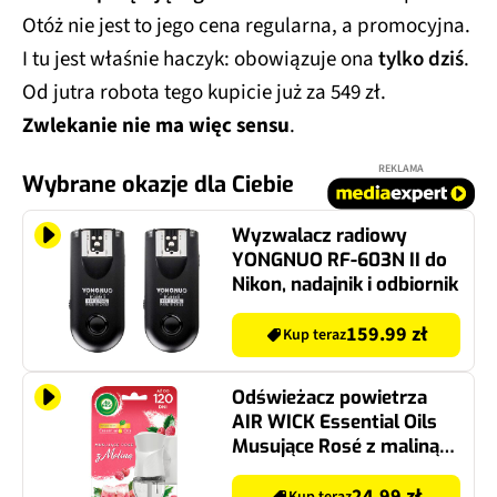
Otóż nie jest to jego cena regularna, a promocyjna.
I tu jest właśnie haczyk: obowiązuje ona
tylko dziś
.
Od jutra robota tego kupicie już za 549 zł.
Zwlekanie nie ma więc sensu
.
REKLAMA
Wybrane okazje dla Ciebie
Wyzwalacz radiowy
YONGNUO RF-603N II do
Nikon, nadajnik i odbiornik
159.99 zł
Kup teraz
Odświeżacz powietrza
AIR WICK Essential Oils
Musujące Rosé z maliną
19 ml
24.99 zł