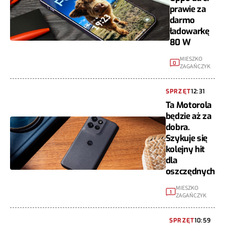
prawie za
darmo
ładowarkę
80 W
MIESZKO
0
ZAGAŃCZYK
SPRZĘT
12:31
Ta Motorola
będzie aż za
dobra.
Szykuje się
kolejny hit
dla
oszczędnych
MIESZKO
1
ZAGAŃCZYK
SPRZĘT
10:59