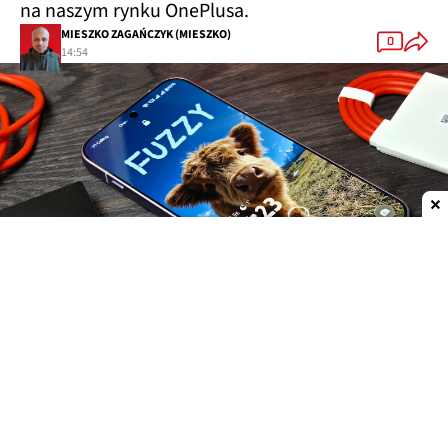
na naszym rynku OnePlusa.
MIESZKO ZAGAŃCZYK (MIESZKO)
0
14:54
Dodaj do ulubionych źródeł w Google
Firma Oppo przygotowała specjalną akcję
promocyjną dla użytkowników, którzy dotąd
związani byli z marką OnePlus. W kampanii pod