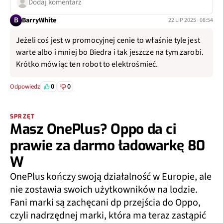
Dodaj komentarz
B
BarryWhite
22 LIP 2025 · 08:54
Jeżeli coś jest w promocyjnej cenie to właśnie tyle jest
warte albo i mniej bo Biedra i tak jeszcze na tym zarobi.
Krótko mówiąc ten robot to elektrośmieć.
0
0
Odpowiedz
SPRZĘT
Masz OnePlus? Oppo da ci
prawie za darmo ładowarkę 80
W
OnePlus kończy swoją działalność w Europie, ale
nie zostawia swoich użytkowników na lodzie.
Fani marki są zachęcani dp przejścia do Oppo,
czyli nadrzędnej marki, która ma teraz zastąpić