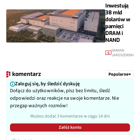
Inwestują
38 mld
dolarów w
pamięci
DRAM i
NAND
DAMIAN
0
JAROSZEWSKI
1 komentarz
Popularne
Zaloguj się, by śledzić dyskuję
Dołącz do użytkowników, pisz bez limitu, śledź
odpowiedzi oraz reakcje na swoje komentarze. Nie
przegap ważnych rozmów!
Możesz dodać 3 komentarze w ciągu 14 dni
Załóż konto