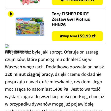
Kup teraz
Tory FISHER PRICE
Zestaw 6w1 Piotruś
HHN26
159.99 zł
Kup teraz
Nie jest to też byle jaki sprzęt. Oferuje on szereg
czujników, które pomogą mu odnaleźć się w
Waszych wnętrzach. Dodatkowo pozwala on na aż
120 minut ciągłej pracy,
dzięki czemu dokładnie
posprząta nawet duże mieszkanie, czy dom. Jego
moc ssąca to natomiast 1
400 Pa
. Jest to wartość
wystarczająca do wszelkiej maści podłóg, chociaż
w przypadku dywanów mogą już pojawić się