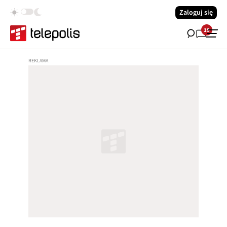
Zaloguj się
19