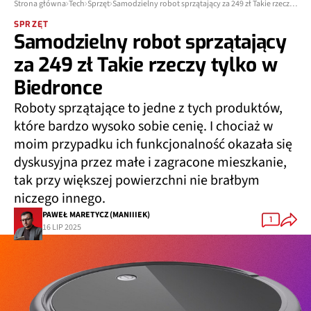
Strona główna
Tech
Sprzęt
Samodzielny robot sprzątający za 249 zł Takie rzeczy tylko w Biedronce
SPRZĘT
Samodzielny robot sprzątający
za 249 zł Takie rzeczy tylko w
Biedronce
Roboty sprzątające to jedne z tych produktów,
które bardzo wysoko sobie cenię. I chociaż w
moim przypadku ich funkcjonalność okazała się
dyskusyjna przez małe i zagracone mieszkanie,
tak przy większej powierzchni nie brałbym
niczego innego.
PAWEŁ MARETYCZ (MANIIIEK)
1
16 LIP 2025