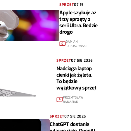
SPRZĘT
07:19
Apple szykuje aż
trzy sprzęty z
serii Ultra. Będzie
drogo
DAMIAN
0
JAROSZEWSKI
SPRZĘT
07 SIE 2026
Nadciąga laptop
cienki jak żyleta.
To będzie
wyjątkowy sprzęt
PRZEMYSŁAW
4
BANASIAK
SPRZĘT
07 SIE 2026
ChatGPT dostanie
własne ciało. OpenAI