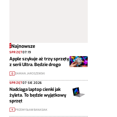
Najnowsze
SPRZĘT
07:19
Apple szykuje aż trzy sprzęty
z serii Ultra. Będzie drogo
DAMIAN JAROSZEWSKI
0
SPRZĘT
07 SIE 2026
Nadciąga laptop cienki jak
żyleta. To będzie wyjątkowy
sprzęt
PRZEMYSŁAW BANASIAK
4