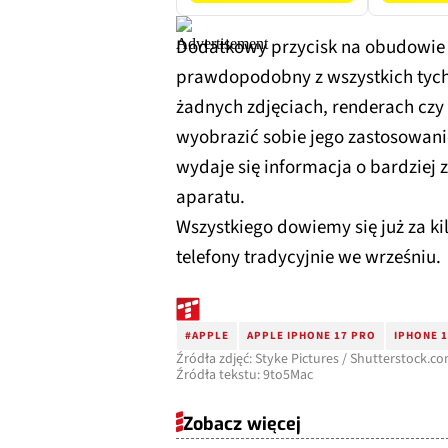
Dodatkowy przycisk na obudowie i
prawdopodobny z wszystkich tych p
żadnych zdjęciach, renderach czy
wyobrazić sobie jego zastosowani
wydaje się informacja o bardziej
aparatu.
Wszystkiego dowiemy się już za k
telefony tradycyjnie we wrześniu.
#APPLE
APPLE IPHONE 17 PRO
IPHONE 
Źródła zdjęć: Styke Pictures / Shutterstock.c
Źródła tekstu: 9to5Mac
Zobacz więcej