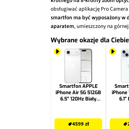
krotnego na 8-krotny zoom opty
obsługiwać aplikację Pro Camera do
smartfon ma być wyposażony w d
aparatem
, umieszczony na górnej
Wybrane okazje dla Ciebie
Smartfon APPLE
Smart
iPhone Air 5G 512GB
iPhone 
6.5" 120Hz Biały
6.1"
obłok
4599 zł
2899 zł
4599 zł