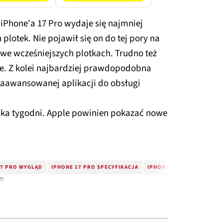
Phone'a 17 Pro wydaje się najmniej
lotek. Nie pojawił się on do tej pory na
 we wcześniejszych plotkach. Trudno też
e. Z kolei najbardziej prawdopodobna
 zaawansowanej aplikacji do obsługi
ilka tygodni. Apple powinien pokazać nowe
17 PRO WYGLĄD
IPHONE 17 PRO SPECYFIKACJA
IPHONE 17 PRO APARAT
om