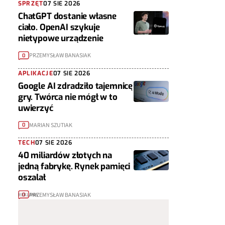
SPRZĘT
07 SIE 2026
ChatGPT dostanie własne
ciało. OpenAI szykuje
nietypowe urządzenie
PRZEMYSŁAW BANASIAK
0
APLIKACJE
07 SIE 2026
Google AI zdradziło tajemnicę
gry. Twórca nie mógł w to
uwierzyć
MARIAN SZUTIAK
0
TECH
07 SIE 2026
40 miliardów złotych na
jedną fabrykę. Rynek pamięci
oszalał
PRZEMYSŁAW BANASIAK
0