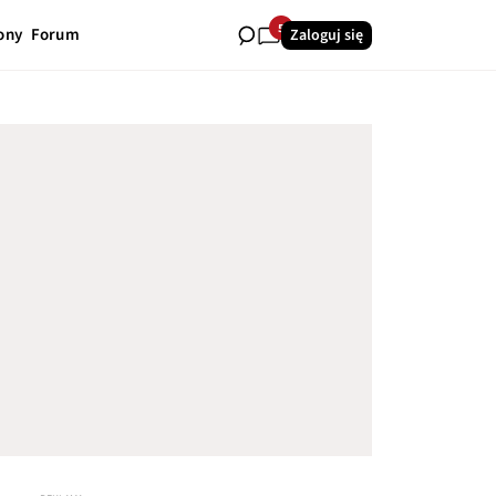
5
ony
Forum
Zaloguj się