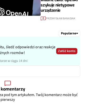
szykuje nietypowe
urządzenie
PRZEMYSŁAW BANASIAK
0
Popularne
itu, śledź odpowiedzi oraz reakcje
Załóż konto
ażnych rozmów!
arze w ciągu 14 dni
 komentarzy
za pod tym artykułem. Twój komentarz może być
pierwszy