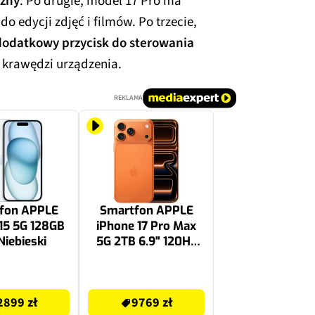
czny
. Po drugie, model 17 Pro ma
 edycji zdjęć i filmów. Po trzecie,
odatkowy przycisk do sterowania
 krawędzi urządzenia.
REKLAMA
fon APPLE
Smartfon APPLE
15 5G 128GB
iPhone 17 Pro Max
 Niebieski
5G 2TB 6.9" 120Hz
Kosmiczny
pomarańcz
9769 zł
2899 zł
9769 zł