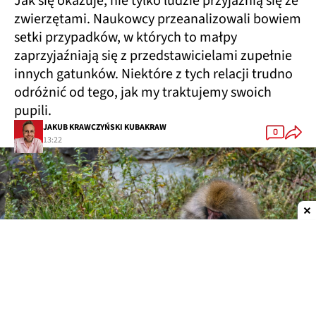
Jak się okazuje, nie tylko ludzie przyjaźnią się ze
zwierzętami. Naukowcy przeanalizowali bowiem
setki przypadków, w których to małpy
zaprzyjaźniają się z przedstawicielami zupełnie
innych gatunków. Niektóre z tych relacji trudno
odróżnić od tego, jak my traktujemy swoich
pupili.
JAKUB KRAWCZYŃSKI KUBAKRAW
0
13:22