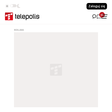
Zaloguj się
19