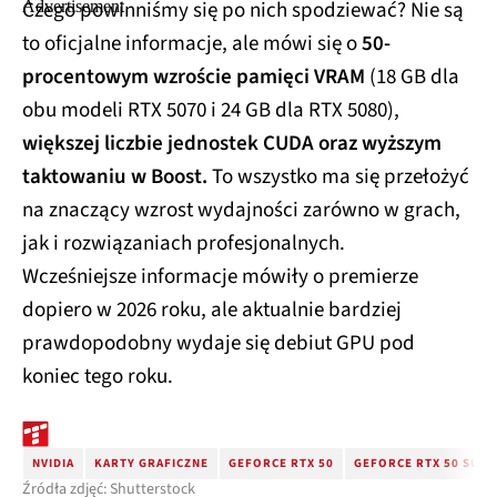
Czego powinniśmy się po nich spodziewać? Nie są
to oficjalne informacje, ale mówi się o
50-
procentowym wzroście pamięci VRAM
(18 GB dla
obu modeli RTX 5070 i 24 GB dla RTX 5080),
większej liczbie jednostek CUDA oraz wyższym
taktowaniu w Boost.
To wszystko ma się przełożyć
na znaczący wzrost wydajności zarówno w grach,
jak i rozwiązaniach profesjonalnych.
Wcześniejsze informacje mówiły o premierze
dopiero w 2026 roku, ale aktualnie bardziej
prawdopodobny wydaje się debiut GPU pod
koniec tego roku.
NVIDIA
KARTY GRAFICZNE
GEFORCE RTX 50
GEFORCE RTX 50 SUP
Źródła zdjęć: Shutterstock