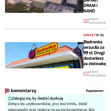
pamięci
DRAM i
NAND
DAMIAN
0
JAROSZEWSKI
SPRZĘT
10:06
Biedronka
wrzuciła za
99 zł. Drugi
dostaniesz
za złotówkę
DAMIAN
1
JAROSZEWSKI
0 komentarzy
Popularne
Zaloguj się, by śledzić dyskuję
Dołącz do użytkowników, pisz bez limitu, śledź
odpowiedzi oraz reakcje na swoje komentarze. Nie