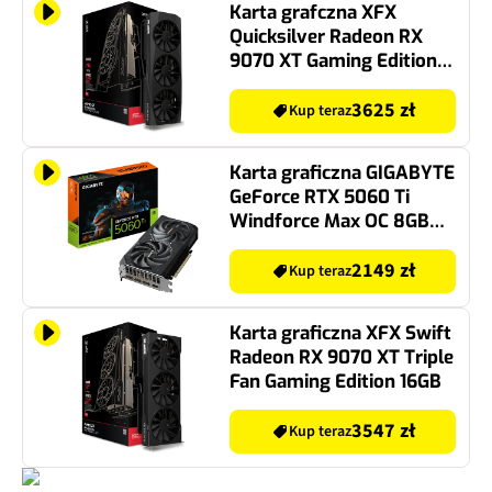
Karta grafczna XFX
Quicksilver Radeon RX
9070 XT Gaming Edition
16GB
3625 zł
Kup teraz
Karta graficzna GIGABYTE
GeForce RTX 5060 Ti
Windforce Max OC 8GB
DLSS 4.5
2149 zł
Kup teraz
Karta graficzna XFX Swift
Radeon RX 9070 XT Triple
Fan Gaming Edition 16GB
3547 zł
Kup teraz