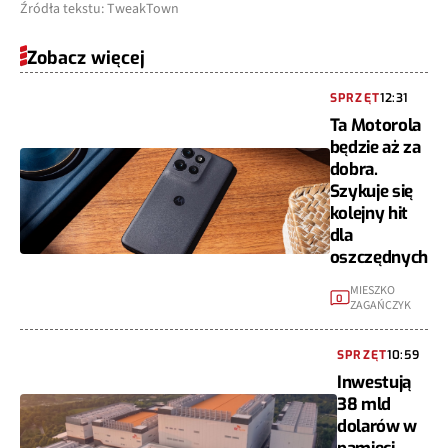
Źródła tekstu: TweakTown
Zobacz więcej
SPRZĘT
12:31
Ta Motorola
będzie aż za
dobra.
Szykuje się
kolejny hit
dla
oszczędnych
MIESZKO
0
ZAGAŃCZYK
SPRZĘT
10:59
Inwestują
38 mld
dolarów w