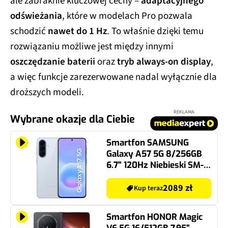
ale zabraknie kluczowej cechy –
adaptacyjnego
odświeżania
, które w modelach Pro pozwala
schodzić
nawet do 1 Hz
. To właśnie dzięki temu
rozwiązaniu możliwe jest między innymi
oszczędzanie baterii
oraz
tryb always-on display
,
a więc funkcje zarezerwowane nadal wyłącznie dla
droższych modeli.
REKLAMA
Wybrane okazje dla Ciebie
Smartfon SAMSUNG
Galaxy A57 5G 8/256GB
6.7" 120Hz Niebieski SM-
A576
2089 zł
Kup teraz
Smartfon HONOR Magic