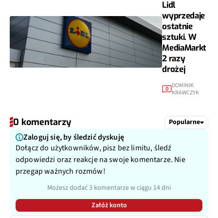
Lidl
wyprzedaje
ostatnie
sztuki. W
MediaMarkt
2 razy
drożej
DOMINIK
0
KRAWCZYK
0 komentarzy
Popularne
Zaloguj się, by śledzić dyskuję
Dołącz do użytkowników, pisz bez limitu, śledź
odpowiedzi oraz reakcje na swoje komentarze. Nie
przegap ważnych rozmów!
Możesz dodać 3 komentarze w ciągu 14 dni
Załóż konto