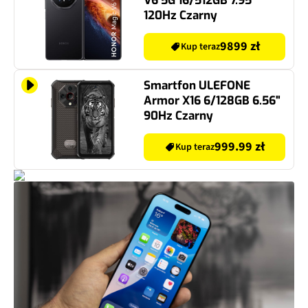
V6 5G 16/512GB 7.95"
120Hz Czarny
9899 zł
Kup teraz
Smartfon ULEFONE
Armor X16 6/128GB 6.56"
90Hz Czarny
999.99 zł
Kup teraz