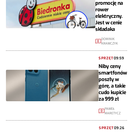
promocję na
rower
elektryczny.
Jest w cenie
składaka
DOMINIK
0
KRAWCZYK
SPRZĘT
09:59
Niby ceny
smartfonów
poszły w
górę, a takie
cudo kupicie
za 999 zł
PAWEŁ
0
MARETYCZ
SPRZĘT
09:26