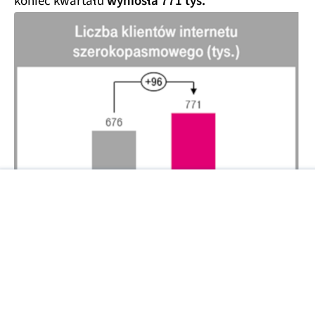
koniec kwartału
wyniosła 771 tys.