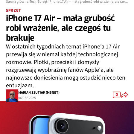
Strona główna
Tech
Sprzęt
iPhone 17 Air – mała grubość robi wrażenie, ale czegoś tu brakuje
SPRZĘT
iPhone 17 Air – mała grubość
robi wrażenie, ale czegoś tu
brakuje
W ostatnich tygodniach temat iPhone’a 17 Air
przewija się w niemal każdej technologicznej
rozmowie. Plotki, przecieki i domysły
rozgrzewają wyobraźnię fanów Apple'a, ale
najnowsze doniesienia mogą ostudzić nieco ten
entuzjazm.
MARIAN SZUTIAK (MSNET)
0
06 CZE 2025