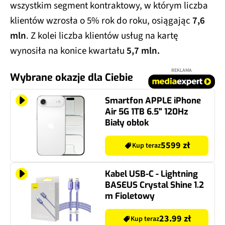
wszystkim segment kontraktowy, w którym liczba
klientów wzrosła o 5% rok do roku, osiągając
7,6
mln
. Z kolei liczba klientów usług na kartę
wynosiła na konice kwartału
5,7 mln.
REKLAMA
Wybrane okazje dla Ciebie
Smartfon APPLE iPhone
Air 5G 1TB 6.5" 120Hz
Biały obłok
5599 zł
Kup teraz
Kabel USB-C - Lightning
BASEUS Crystal Shine 1.2
m Fioletowy
23.99 zł
Kup teraz