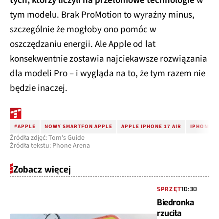
tych, którzy liczyli na przełomowe technologie
w
tym modelu. Brak ProMotion to wyraźny minus,
szczególnie że mogłoby ono pomóc w
oszczędzaniu energii. Ale Apple od lat
konsekwentnie zostawia najciekawsze rozwiązania
dla modeli Pro – i wygląda na to, że tym razem nie
będzie inaczej.
#APPLE
NOWY SMARTFON APPLE
APPLE IPHONE 17 AIR
IPHONE 17
Źródła zdjęć: Tom's Guide
Źródła tekstu: Phone Arena
Zobacz więcej
SPRZĘT
10:30
Biedronka
rzuciła