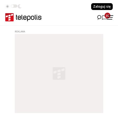
Zaloguj się
25