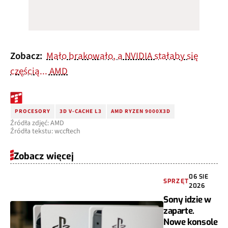
Zobacz:
Mało brakowało, a NVIDIA stałaby się
częścią... AMD
PROCESORY
3D V-CACHE L3
AMD RYZEN 9000X3D
Źródła zdjęć: AMD
Źródła tekstu: wccftech
Zobacz więcej
06 SIE
SPRZĘT
2026
Sony idzie w
zaparte.
Nowe konsole