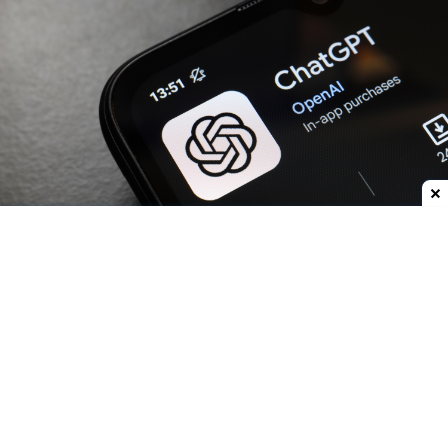
Dodaj do ulubionych źródeł w Google
OpenAI
zwiększa możliwości
ChatGPT.
Darmowi
użytkownicy oraz abonenci najtańszego planu Go
już w przyszłym tygodniu otrzymają
nielimitowany dostęp do rozmów tekstowych.
Znikną więc ograniczenia dla zwykłych