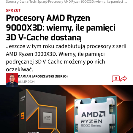
Strona główna
Tech
Sprzęt
Procesory AMD Ryzen 9000X3D: wiemy, ile pamięci 3D V-Cache dostaną
SPRZĘT
Procesory AMD Ryzen
9000X3D: wiemy, ile pamięci
3D V-Cache dostaną
Jeszcze w tym roku zadebiutują procesory z serii
AMD Ryzen 9000X3D. Wiemy, ile pamięci
podręcznej 3D V-Cache możemy po nich
oczekiwać.
DAMIAN JAROSZEWSKI (NER1O)
0
06 LIP 2024