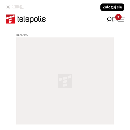
Zaloguj się
7