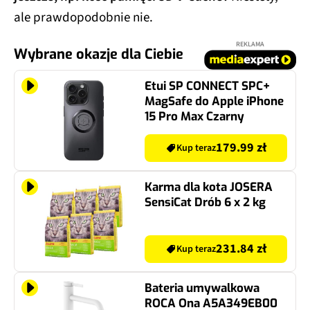
ale prawdopodobnie nie.
REKLAMA
Wybrane okazje dla Ciebie
Etui SP CONNECT SPC+
MagSafe do Apple iPhone
15 Pro Max Czarny
179.99 zł
Kup teraz
Karma dla kota JOSERA
SensiCat Drób 6 x 2 kg
231.84 zł
Kup teraz
Bateria umywalkowa
ROCA Ona A5A349EB00