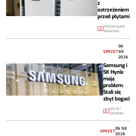
z
ostrzeżeniem
przed płytami
PRZEMYSŁAW
2
BANASIAK
06
SPRZĘT
SIE
2026
Samsung i
SK Hynix
mają
problem.
Stali się
zbyt bogaci
MACIEJ
0
SIKORSKI
06 SIE
SPRZĘT
2026