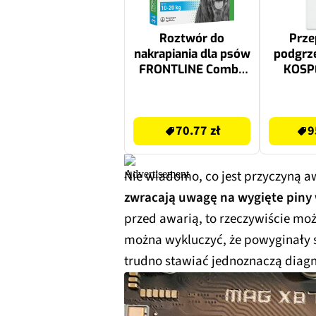
Roztwór do
Prz
nakrapiania dla psów
podgrz
FRONTLINE Combo
KOSP
M (10 - 20 kg) 3 x
Basic-
1.34 ml Ochrona
70.77 zł
959.99 zł
przez 12 tygodni
70.77 zł
9
Nie wiadomo, co jest przyczyną a
zwracają uwagę na wygięte piny 
przed awarią, to rzeczywiście moż
można wykluczyć, że powyginały s
trudno stawiać jednoznaczą diagn