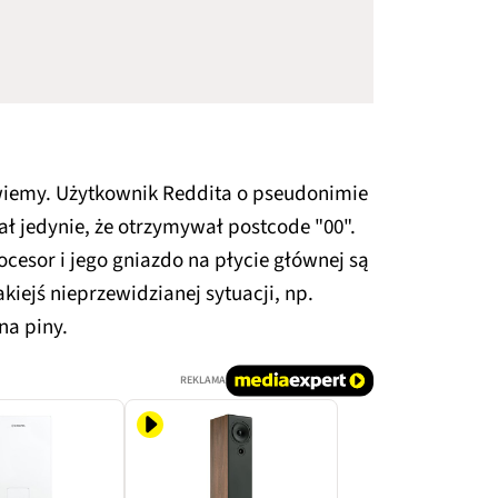
e wiemy. Użytkownik Reddita o pseudonimie
jedynie, że otrzymywał postcode "00".
ocesor i jego gniazdo na płycie głównej są
kiejś nieprzewidzianej sytuacji, np.
na piny.
REKLAMA