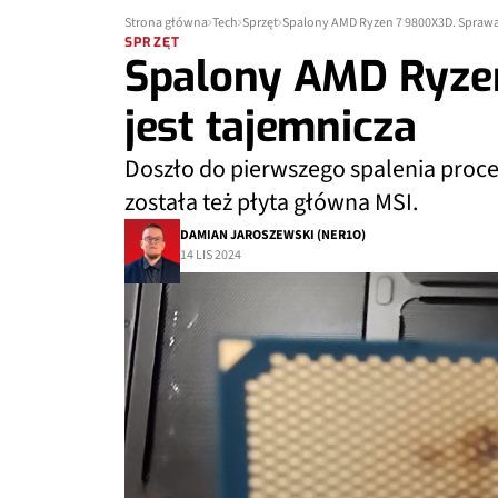
Strona główna
Tech
Sprzęt
Spalony AMD Ryzen 7 9800X3D. Sprawa 
SPRZĘT
Spalony AMD Ryze
jest tajemnicza
Doszło do pierwszego spalenia proc
została też płyta główna MSI.
DAMIAN JAROSZEWSKI (NER1O)
14 LIS 2024