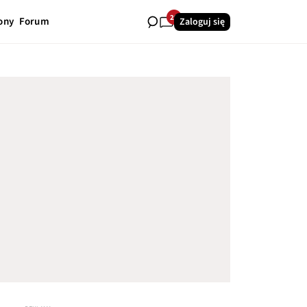
29
ony
Forum
Zaloguj się