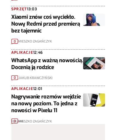
SPRZĘT
13:03
Xiaomi znów coś wyciekło.
Nowy Redmi przed premierą
bez tajemnic
MIESZKO ZAGAŃCZYK
0
APLIKACJE
12:46
WhatsApp z ważną nowością.
Docenią ją rodzice
JAKUB KRAWCZYŃSKI
0
APLIKACJE
12:01
Nagrywanie rozmów wejdzie
na nowy poziom. To jedna z
nowości w Pixelu 11
MIESZKO ZAGAŃCZYK
0