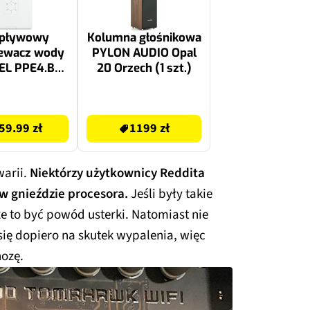
epływowy
Kolumna głośnikowa
ewacz wody
PYLON AUDIO Opal
EL PPE4.B
20 Orzech (1 szt.)
10/11/12/15
Biały
1199 zł
59.99 zł
1199 zł
warii.
Niektórzy użytkownicy Reddita
w gnieździe procesora.
Jeśli były takie
e to być powód usterki. Natomiast nie
ię dopiero na skutek wypalenia, więc
ozę.