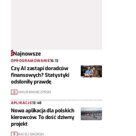
Najnowsze
OPROGRAMOWANIE
16:13
Czy AI zastąpi doradców
finansowych? Statystyki
odsłoniły prawdę
JAKUB KRAWCZYŃSKI
0
APLIKACJE
13:48
Nowa aplikacja dla polskich
kierowców. To dość dziwny
projekt
MACIEJ SIKORSKI
0