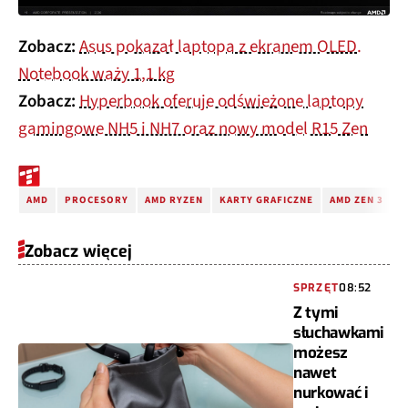
Zobacz:
Asus pokazał laptopa z ekranem OLED.
Notebook waży 1,1 kg
Zobacz:
Hyperbook oferuje odświeżone laptopy
gamingowe NH5 i NH7 oraz nowy model R15 Zen
AMD
PROCESORY
AMD RYZEN
KARTY GRAFICZNE
AMD ZEN 3
A
Zobacz więcej
SPRZĘT
08:52
Z tymi
słuchawkami
możesz
nawet
nurkować i