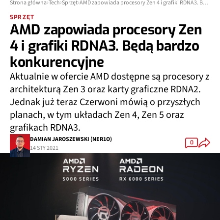
Strona główna
Tech
Sprzęt
AMD zapowiada procesory Zen 4 i grafiki RDNA3. Będą bardzo konkurencyjne
SPRZĘT
AMD zapowiada procesory Zen
4 i grafiki RDNA3. Będą bardzo
konkurencyjne
Aktualnie w ofercie AMD dostępne są procesory z
architekturą Zen 3 oraz karty graficzne RDNA2.
Jednak już teraz Czerwoni mówią o przyszłych
planach, w tym układach Zen 4, Zen 5 oraz
grafikach RDNA3.
DAMIAN JAROSZEWSKI (NER1O)
0
14 STY 2021