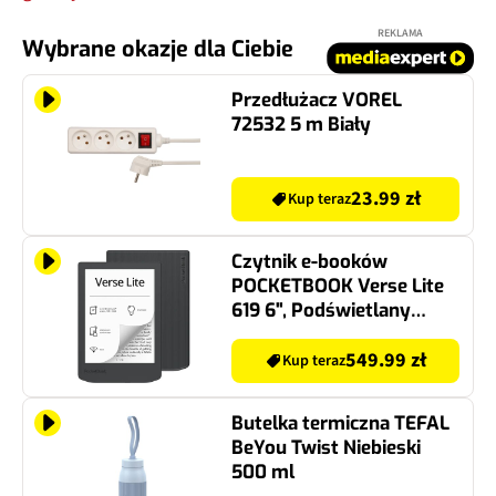
REKLAMA
Wybrane okazje dla Ciebie
Przedłużacz VOREL
72532 5 m Biały
23.99 zł
Kup teraz
Czytnik e-booków
POCKETBOOK Verse Lite
619 6", Podświetlany
ekran, Wi-Fi, Bez reklam
Szary
549.99 zł
Kup teraz
Butelka termiczna TEFAL
BeYou Twist Niebieski
500 ml