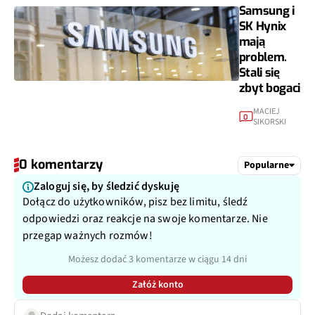
Samsung i
SK Hynix
mają
problem.
Stali się
zbyt bogaci
MACIEJ
0
SIKORSKI
0 komentarzy
Popularne
Zaloguj się, by śledzić dyskuję
Dołącz do użytkowników, pisz bez limitu, śledź
odpowiedzi oraz reakcje na swoje komentarze. Nie
przegap ważnych rozmów!
Możesz dodać 3 komentarze w ciągu 14 dni
Załóż konto