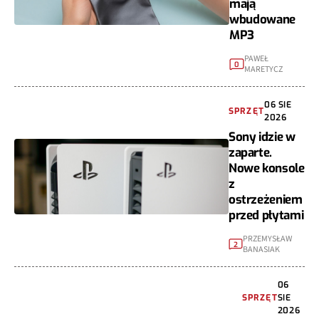
mają
wbudowane
MP3
PAWEŁ
0
MARETYCZ
06 SIE
SPRZĘT
2026
Sony idzie w
zaparte.
Nowe konsole
z
ostrzeżeniem
przed płytami
PRZEMYSŁAW
2
BANASIAK
06
SPRZĘT
SIE
2026