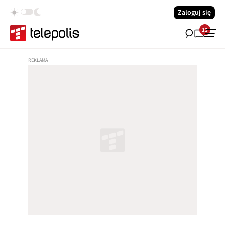
Zaloguj się
13