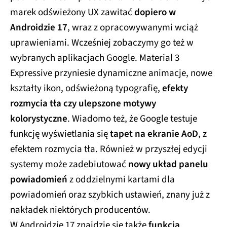
marek odświeżony UX zawitać
dopiero w
Androidzie 17
, wraz z opracowywanymi wciąż
uprawieniami. Wcześniej zobaczymy go też w
wybranych aplikacjach Google. Material 3
Expressive przyniesie dynamiczne animacje, nowe
kształty ikon, odświeżoną typografię,
efekty
rozmycia tła czy ulepszone motywy
kolorystyczne
. Wiadomo też, że Google testuje
funkcję wyświetlania się
tapet na ekranie AoD
, z
efektem rozmycia tła. Również w przyszłej edycji
systemy może zadebiutować
nowy układ panelu
powiadomień
z oddzielnymi kartami dla
powiadomień oraz szybkich ustawień, znany już z
nakładek niektórych producentów.
W Androidzie 17 znajdzie się także
funkcja