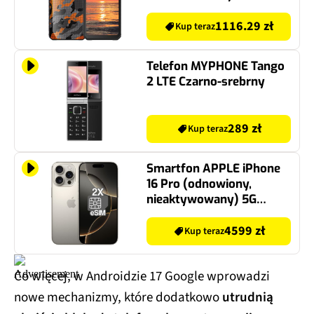
1116.29 zł
Kup teraz
Telefon MYPHONE Tango
2 LTE Czarno-srebrny
289 zł
Kup teraz
Smartfon APPLE iPhone
16 Pro (odnowiony,
nieaktywowany) 5G
256GB 6.3" 120Hz Tytan
naturalny (CPO) 2x eSIM
4599 zł
Kup teraz
Co więcej, w Androidzie 17 Google wprowadzi
nowe mechanizmy, które dodatkowo
utrudnią