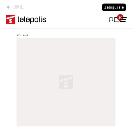
Zaloguj się
36