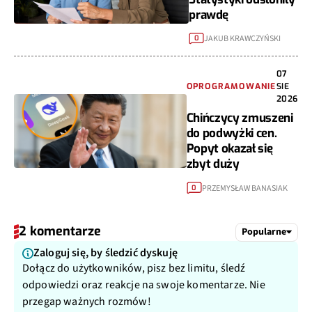
prawdę
JAKUB KRAWCZYŃSKI
0
07
OPROGRAMOWANIE
SIE
2026
Chińczycy zmuszeni
do podwyżki cen.
Popyt okazał się
zbyt duży
PRZEMYSŁAW BANASIAK
0
2 komentarze
Popularne
Zaloguj się, by śledzić dyskuję
Dołącz do użytkowników, pisz bez limitu, śledź
odpowiedzi oraz reakcje na swoje komentarze. Nie
przegap ważnych rozmów!