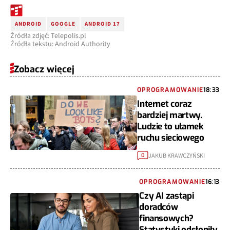
ANDROID
GOOGLE
ANDROID 17
Źródła zdjęć: Telepolis.pl
Źródła tekstu: Android Authority
Zobacz więcej
OPROGRAMOWANIE
18:33
Internet coraz
bardziej martwy.
Ludzie to ułamek
ruchu sieciowego
JAKUB KRAWCZYŃSKI
0
OPROGRAMOWANIE
16:13
Czy AI zastąpi
doradców
finansowych?
Statystyki odsłoniły