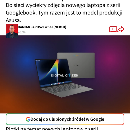
Do sieci wyciekły zdjęcia nowego laptopa z serii
Googlebook. Tym razem jest to model produkcji
Asusa.
DAMIAN JAROSZEWSKI (NER1O)
0
20:34
Dodaj do ulubionych źródeł w Google
Plotki na temat nowych laptopów z serii