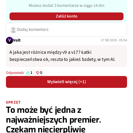
Możesz dodać 3 komentarze w ciągu 14 dni
Załóż konto
Dodaj komentarz
V
Volt
17 SIE 2025 · 05:54
A jaka jest różnica między v9 a v17? Łatki
bezpieczeństwa ok, reszta to jakieś bzdety, w tym AI.
1
0
Odpowiedz
Wyświetl więcej (+1)
SPRZĘT
To może być jedna z
najważniejszych premier.
Czekam niecierpliwie