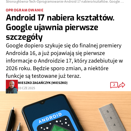
Strona główna
Tech
Oprogramowanie
Android 17 nabiera kształtów. Google ujawnia pierwsze szczegóły
OPROGRAMOWANIE
Android 17 nabiera kształtów.
Google ujawnia pierwsze
szczegóły
Google dopiero szykuje się do finalnej premiery
Androida 16, a już pojawiają się pierwsze
informacje o Androidzie 17, który zadebiutuje w
2026 roku. Będzie sporo zmian, a niektóre
funkcje są testowane już teraz.
MIESZKO ZAGAŃCZYK (MIESZKO)
2
03 CZE 2025