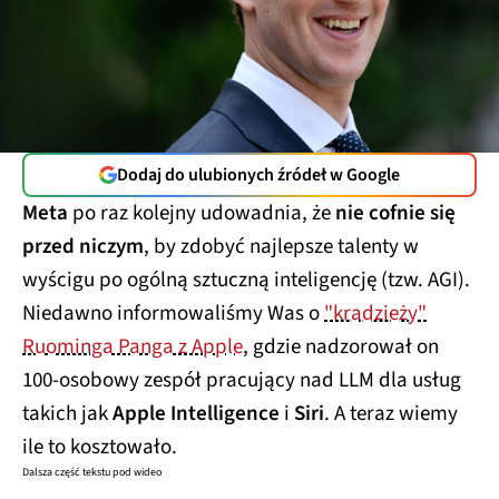
Dodaj do ulubionych źródeł w Google
Meta
po raz kolejny udowadnia, że
nie cofnie się
przed niczym
, by zdobyć najlepsze talenty w
wyścigu po ogólną sztuczną inteligencję (tzw. AGI).
Niedawno informowaliśmy Was o
"kradzieży"
Ruominga Panga z Apple
, gdzie nadzorował on
100-osobowy zespół pracujący nad LLM dla usług
takich jak
Apple Intelligence
i
Siri
. A teraz wiemy
ile to kosztowało.
Dalsza część tekstu pod wideo