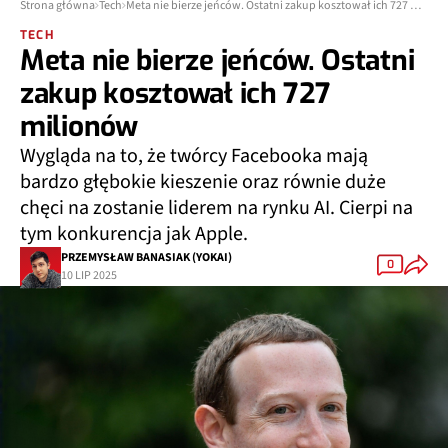
Strona główna
Tech
Meta nie bierze jeńców. Ostatni zakup kosztował ich 727 milionów
TECH
Meta nie bierze jeńców. Ostatni
zakup kosztował ich 727
milionów
Wygląda na to, że twórcy Facebooka mają
bardzo głębokie kieszenie oraz równie duże
chęci na zostanie liderem na rynku AI. Cierpi na
tym konkurencja jak Apple.
PRZEMYSŁAW BANASIAK (YOKAI)
0
10 LIP 2025