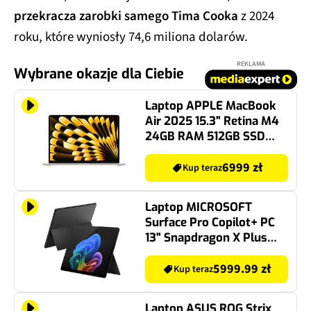
przekracza zarobki samego Tima Cooka
z 2024
roku, które wyniosły 74,6 miliona dolarów.
REKLAMA
Wybrane okazje dla Ciebie
Laptop APPLE MacBook
Air 2025 15.3" Retina M4
24GB RAM 512GB SSD
macOS Księżycowa
poświata
6999 zł
Kup teraz
Laptop MICROSOFT
Surface Pro Copilot+ PC
13" Snapdragon X Plus
16GB RAM 512GB SSD
Windows 11 Home,
5999.99 zł
Kup teraz
Funkcje AI
Laptop ASUS ROG Strix