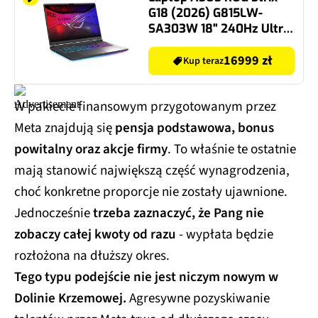
G18 (2026) G815LW-
SA303W 18" 240Hz Ultra
9-290HX Plus 32GB RAM
2TB SSD GeForce
16999 zł
Kup teraz
RTX5080 DLSS 4
Windows 11 Home
W pakiecie finansowym przygotowanym przez
Meta znajdują się
pensja podstawowa, bonus
powitalny oraz akcje firmy
. To właśnie te ostatnie
mają stanowić największą część wynagrodzenia,
choć konkretne proporcje nie zostały ujawnione.
Jednocześnie
trzeba zaznaczyć, że Pang nie
zobaczy całej kwoty od razu
- wypłata będzie
rozłożona na dłuższy okres.
Tego typu podejście nie jest niczym nowym w
Dolinie Krzemowej.
Agresywne pozyskiwanie