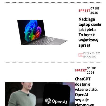
07 SIE
SPRZĘT
2026
Nadciąga
laptop cienki
jak żyleta.
To będzie
wyjątkowy
sprzęt
PRZEMYSŁAW
4
BANASIAK
07 SIE
SPRZĘT
2026
ChatGPT
dostanie
własne ciało.
OpenAI
szykuje
nietypowe