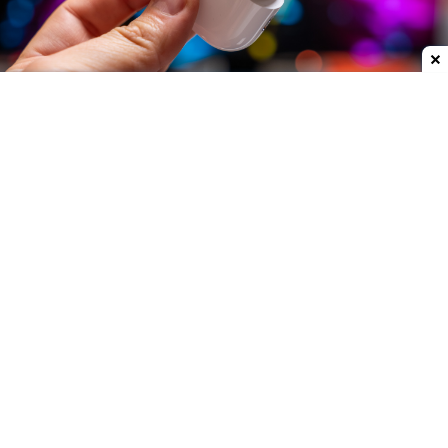
Dodaj do ulubionych źródeł w Google
Nie jest tajemnicą, że Apple szykuje całkowicie
nową serię urządzeń o nazwie Ultra. Mają to być
najdroższe i najlepsze sprzęty w ofercie firmy. W
najbliższych miesiącach zobaczymy aż trzy modele
z tej linii.