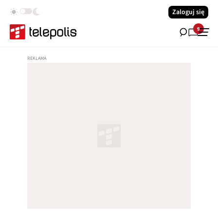
Zaloguj się
9