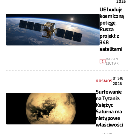
2026
UE buduje
kosmiczną
potęgę.
Rusza
projekt z
348
satelitami
MARIAN
2
SZUTIAK
01 SIE
KOSMOS
2026
Surfowanie
na Tytanie.
Księżyc
Saturna ma
nietypowe
właściwości