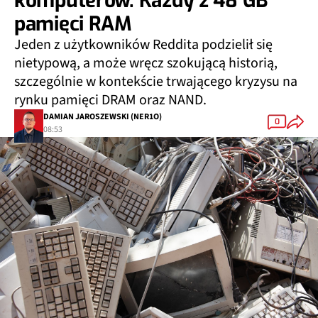
komputerów. Każdy z 48 GB
pamięci RAM
Jeden z użytkowników Reddita podzielił się
nietypową, a może wręcz szokującą historią,
szczególnie w kontekście trwającego kryzysu na
rynku pamięci DRAM oraz NAND.
DAMIAN JAROSZEWSKI (NER1O)
0
08:53