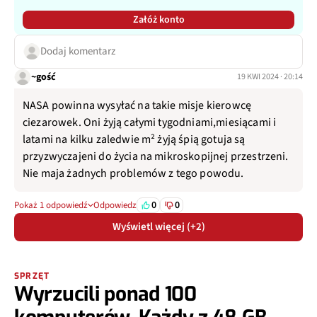
Załóż konto
Dodaj komentarz
~gość
19 KWI 2024 · 20:14
NASA powinna wysyłać na takie misje kierowcę
ciezarowek. Oni żyją całymi tygodniami,miesiącami i
latami na kilku zaledwie m² żyją śpią gotuja są
przyzwyczajeni do życia na mikroskopijnej przestrzeni.
Nie maja żadnych problemów z tego powodu.
0
0
Pokaż 1 odpowiedź
Odpowiedz
Wyświetl więcej (+2)
SPRZĘT
Wyrzucili ponad 100