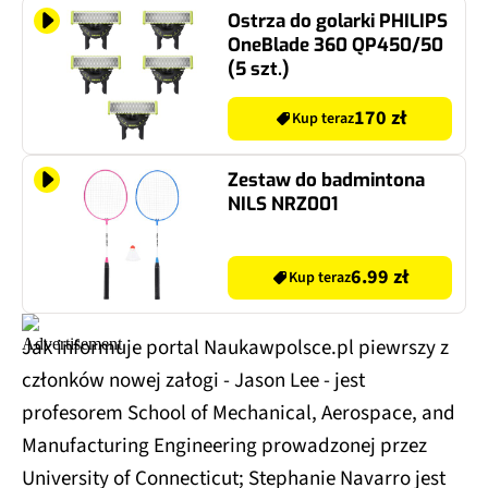
Ostrza do golarki PHILIPS
OneBlade 360 QP450/50
(5 szt.)
170 zł
Kup teraz
Zestaw do badmintona
NILS NRZ001
6.99 zł
Kup teraz
Jak informuje portal Naukawpolsce.pl piewrszy z
członków nowej załogi - Jason Lee - jest
profesorem School of Mechanical, Aerospace, and
Manufacturing Engineering prowadzonej przez
University of Connecticut; Stephanie Navarro jest