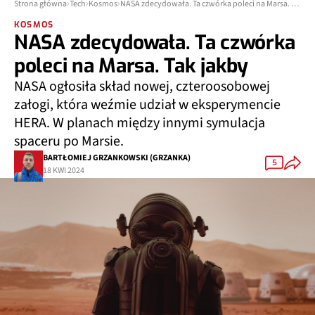
Strona główna
Tech
Kosmos
NASA zdecydowała. Ta czwórka poleci na Marsa. Tak jakby
KOSMOS
NASA zdecydowała. Ta czwórka
poleci na Marsa. Tak jakby
NASA ogłosiła skład nowej, czteroosobowej
załogi, która weźmie udział w eksperymencie
HERA. W planach między innymi symulacja
spaceru po Marsie.
BARTŁOMIEJ GRZANKOWSKI (GRZANKA)
5
18 KWI 2024