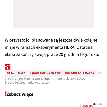
W przyszłości planowane są jeszcze dwie kolejne
misje w ramach eksperymentu HERA. Ostatnia
ekipa zakończy swoją pracę 20 grudnia tego roku.
NASA
MARS
LĄDOWANIE NA MARSIE
KOLONIZACJA MARSA
PODRÓ
Źródła zdjęć: Shutterstock, Supamotionstock.com, NASA
Źródła tekstu: naukawpolsce.pl
Zobacz więcej
07 SIE
KOSMOS