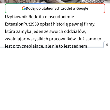
Dodaj do ulubionych źródeł w Google
Użytkownik Reddita o pseudonimie
ExtensionPut2939 opisał historię pewnej firmy,
która zamyka jeden ze swoich oddziałów,
zwalniając wszystkich pracowników. Już samo to
jest przygnębiające, ale nie to jest sednem
problemu. Spółka postanowiła zutylizować ponad
100 MacBooków Pro, z czego każdy ma po 48 GB
pamięci RAM.