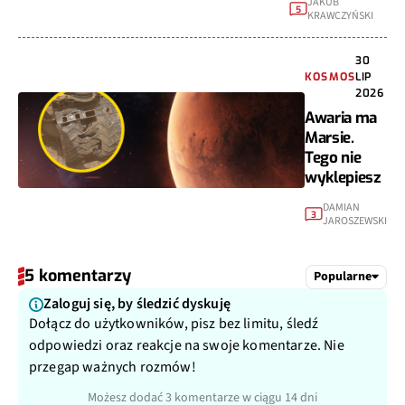
JAKUB
5
KRAWCZYŃSKI
30
KOSMOS
LIP
2026
Awaria ma
Marsie.
Tego nie
wyklepiesz
DAMIAN
3
JAROSZEWSKI
5 komentarzy
Popularne
Zaloguj się, by śledzić dyskuję
Dołącz do użytkowników, pisz bez limitu, śledź
odpowiedzi oraz reakcje na swoje komentarze. Nie
przegap ważnych rozmów!
Możesz dodać 3 komentarze w ciągu 14 dni