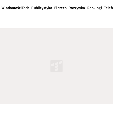
Wiadomości
Tech
Publicystyka
Fintech
Rozrywka
Rankingi
Telef