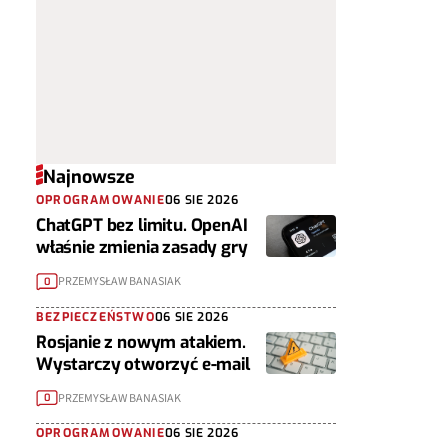
Najnowsze
OPROGRAMOWANIE
06 SIE 2026
ChatGPT bez limitu. OpenAI
właśnie zmienia zasady gry
PRZEMYSŁAW BANASIAK
0
BEZPIECZEŃSTWO
06 SIE 2026
Rosjanie z nowym atakiem.
Wystarczy otworzyć e-mail
PRZEMYSŁAW BANASIAK
0
OPROGRAMOWANIE
06 SIE 2026