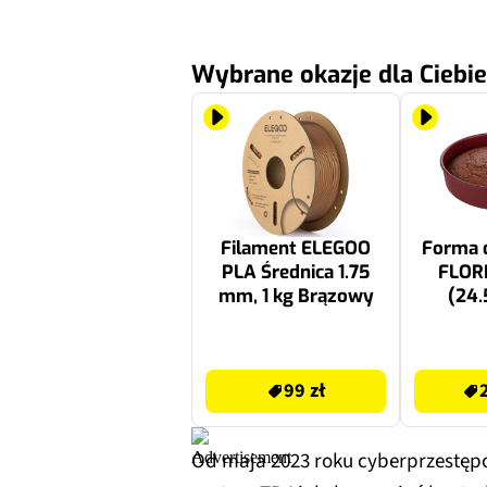
Wybrane okazje dla Ciebie
Filament ELEGOO
Forma d
PLA Średnica 1.75
FLORI
mm, 1 kg Brązowy
(24.
99 zł
21.99 zł
99 zł
Od maja 2023 roku cyberprzestęp