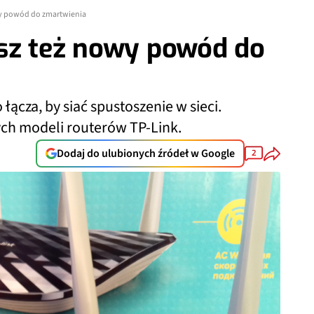
wy powód do zmartwienia
sz też nowy powód do
ącza, by siać spustoszenie w sieci.
ych modeli routerów TP-Link.
Dodaj do ulubionych źródeł w Google
2