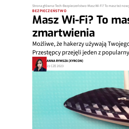
Strona główna
Tech
Bezpieczeństwo
Masz Wi-Fi? To masz też no
BEZPIECZEŃSTWO
Masz Wi-Fi? To ma
zmartwienia
Możliwe, że hakerzy używają Twojego ł
Przestępcy przejęli jeden z popularn
ANNA RYMSZA (XYRCON)
21 CZE 2023