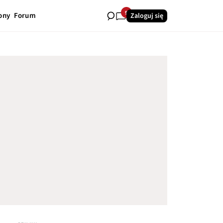
9
ony
Forum
Zaloguj się