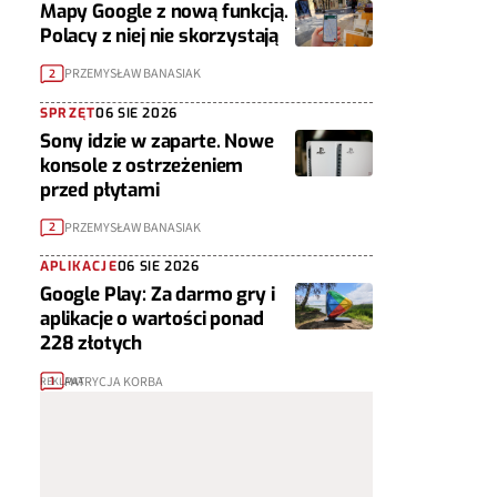
Mapy Google z nową funkcją.
Polacy z niej nie skorzystają
PRZEMYSŁAW BANASIAK
2
SPRZĘT
06 SIE 2026
Sony idzie w zaparte. Nowe
konsole z ostrzeżeniem
przed płytami
PRZEMYSŁAW BANASIAK
2
APLIKACJE
06 SIE 2026
Google Play: Za darmo gry i
aplikacje o wartości ponad
228 złotych
PATRYCJA KORBA
1