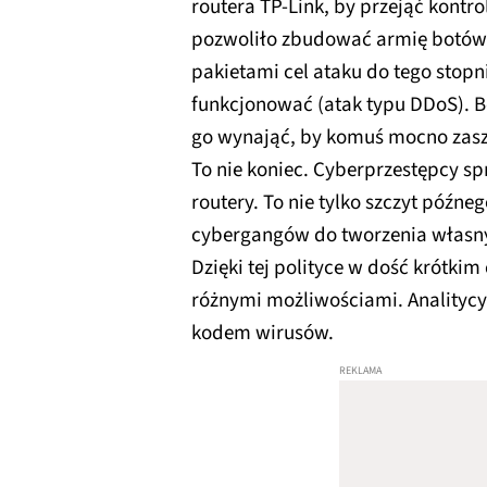
routera TP-Link, by przejąć kontr
pozwoliło zbudować armię botów, 
pakietami cel ataku do tego stopni
funkcjonować (atak typu DDoS). 
go wynająć, by komuś mocno zasz
To nie koniec. Cyberprzestępcy s
routery. To nie tylko szczyt późneg
cybergangów do tworzenia własn
Dzięki tej polityce w dość krótkim 
różnymi możliwościami. Analitycy 
kodem wirusów.