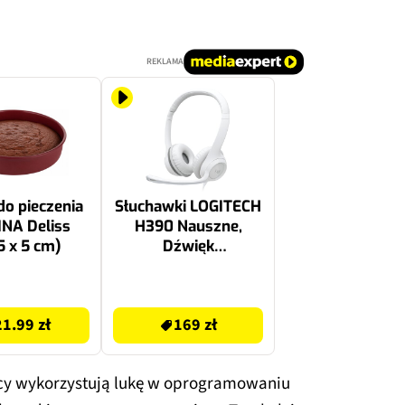
REKLAMA
o pieczenia
Słuchawki LOGITECH
NA Deliss
H390 Nauszne,
5 x 5 cm)
Dźwięk
przestrzenny Biały
169 zł
21.99 zł
169 zł
cy wykorzystują lukę w oprogramowaniu