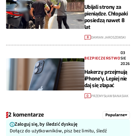
Ubijali strony za
pieniądze. Chłopaki
posiedzą nawet 8
lat
DAMIAN JAROSZEWSKI
8
03
BEZPIECZEŃSTWO
SIE
2026
Hakerzy przejmują
iPhone'y. Lepiej nie
daj się złapać
PRZEMYSŁAW BANASIAK
0
2 komentarze
Popularne
Zaloguj się, by śledzić dyskuję
Dołącz do użytkowników, pisz bez limitu, śledź