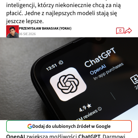
inteligencji, którzy niekoniecznie chcą za nią
płacić. Jedne z najlepszych modeli stają się
jeszcze lepsze.
PRZEMYSŁAW BANASIAK (YOKAI)
0
06 SIE 2026
Dodaj do ulubionych źródeł w Google
OpenAI
zwiększa możliwości
ChatGPT.
Darmowi