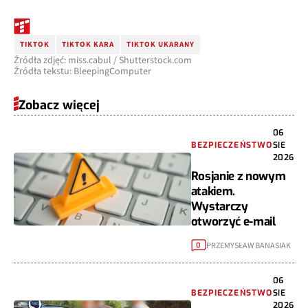
TIKTOK
TIKTOK KARA
TIKTOK UKARANY
Źródła zdjęć: miss.cabul / Shutterstock.com
Źródła tekstu: BleepingComputer
Zobacz więcej
06
BEZPIECZEŃSTWO
SIE
2026
Rosjanie z nowym
atakiem.
Wystarczy
otworzyć e-mail
PRZEMYSŁAW BANASIAK
0
06
BEZPIECZEŃSTWO
SIE
2026