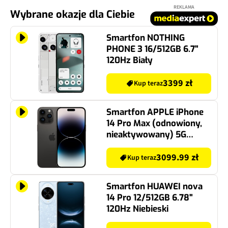
REKLAMA
Wybrane okazje dla Ciebie
Smartfon NOTHING
PHONE 3 16/512GB 6.7"
120Hz Biały
3399 zł
Kup teraz
Smartfon APPLE iPhone
14 Pro Max (odnowiony,
nieaktywowany) 5G
128GB 6.7'' 120Hz
Gwiezdna czerń (CPO) 2x
3099.99 zł
Kup teraz
eSIM
Smartfon HUAWEI nova
14 Pro 12/512GB 6.78"
120Hz Niebieski