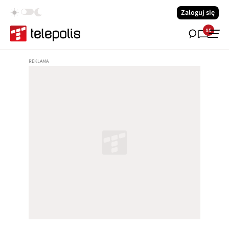
Zaloguj się
15