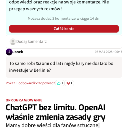
odpowiedzi oraz reakcje na swoje komentarze. Nie
przegap ważnych rozmów!
Możesz dodać 3 komentarze w ciągu 14 dni
Załóż konto
Dodaj komentarz
J
Janek
03 MAJ 2025 · 06:47
To samo robi Xiaomi od lat i nigdy kary nie dostało bo
inwestuje w Berlinie?
1
1
Pokaż 1 odpowiedź
Odpowiedz
OPROGRAMOWANIE
ChatGPT bez limitu. OpenAI
właśnie zmienia zasady gry
Mamy dobre wieści dla fanów sztucznej