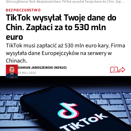
Strona główna
Tech
Bezpieczeństwo
TikTok wysyłał Twoje dane do Chin. Zapłaci za to 530 mln euro
BEZPIECZEŃSTWO
TikTok wysyłał Twoje dane do
Chin. Zapłaci za to 530 mln
euro
TikTok musi zapłacić aż 530 mln euro kary. Firma
wysyłała dane Europejczyków na serwery w
Chinach.
DAMIAN JAROSZEWSKI (NER1O)
2
03 MAJ 2025