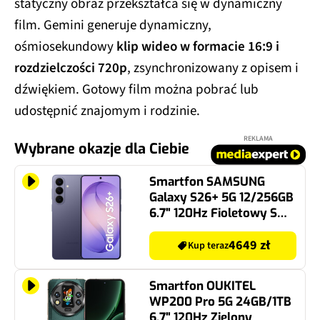
statyczny obraz przekształca się w dynamiczny
film. Gemini generuje dynamiczny,
ośmiosekundowy
klip wideo w formacie 16:9 i
rozdzielczości 720p
, zsynchronizowany z opisem i
dźwiękiem. Gotowy film można pobrać lub
udostępnić znajomym i rodzinie.
REKLAMA
Wybrane okazje dla Ciebie
Smartfon SAMSUNG
Galaxy S26+ 5G 12/256GB
6.7" 120Hz Fioletowy SM-
S947
4649 zł
Kup teraz
Smartfon OUKITEL
WP200 Pro 5G 24GB/1TB
6.7" 120Hz Zielony