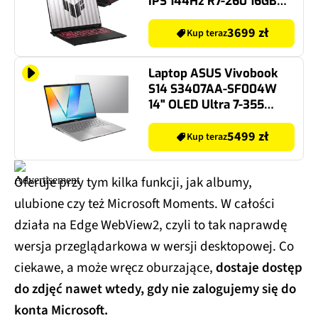
IPS 144Hz R7-260 16GB
RAM 512GB SSD GeForce
RTX5050 DLSS 4, Funkcje
3699 zł
Kup teraz
AI
Laptop ASUS Vivobook
S14 S3407AA-SF004W
14" OLED Ultra 7-355
32GB RAM 1TB SSD
Windows 11 Home
5499 zł
Kup teraz
Oferuje przy tym kilka funkcji, jak albumy,
ulubione czy też Microsoft Moments. W całości
działa na Edge WebView2, czyli to tak naprawdę
wersja przeglądarkowa w wersji desktopowej. Co
ciekawe, a może wręcz oburzające,
dostaje dostęp
do zdjęć nawet wtedy, gdy nie zalogujemy się do
konta Microsoft.