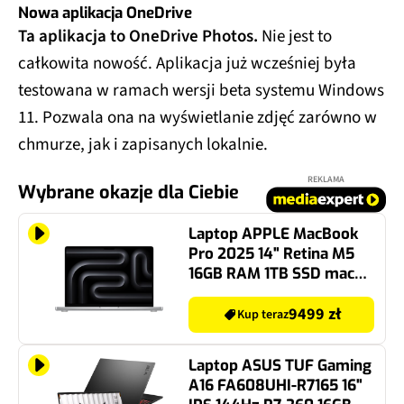
Nowa aplikacja OneDrive
Ta aplikacja to OneDrive Photos.
Nie jest to
całkowita nowość. Aplikacja już wcześniej była
testowana w ramach wersji beta systemu Windows
11. Pozwala ona na wyświetlanie zdjęć zarówno w
chmurze, jak i zapisanych lokalnie.
REKLAMA
Wybrane okazje dla Ciebie
Laptop APPLE MacBook
Pro 2025 14" Retina M5
16GB RAM 1TB SSD macOS
Srebrny
9499 zł
Kup teraz
Laptop ASUS TUF Gaming
A16 FA608UHI-R7165 16"