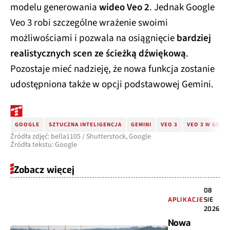
modelu generowania
wideo Veo 2
. Jednak Google
Veo 3 robi szczególne wrażenie swoimi
możliwościami i pozwala na osiągnięcie
bardziej
realistycznych scen ze ścieżką dźwiękową
.
Pozostaje mieć nadzieję, że nowa funkcja zostanie
udostępniona także w opcji podstawowej Gemini.
GOOGLE
SZTUCZNA INTELIGENCJA
GEMINI
VEO 3
VEO 3 W GEMIN
Źródła zdjęć: bella1105 / Shutterstock, Google
Źródła tekstu: Google
Zobacz więcej
08
APLIKACJE
SIE
2026
Nowa