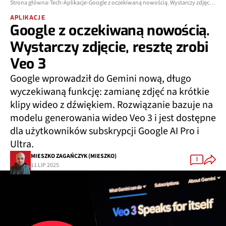
Strona główna
Tech
Aplikacje
Google z oczekiwaną nowością. Wystarczy zdjęcie, resztę zrobi Veo 3
APLIKACJE
Google z oczekiwaną nowością.
Wystarczy zdjęcie, resztę zrobi
Veo 3
Google wprowadził do Gemini nową, długo
wyczekiwaną funkcję: zamianę zdjęć na krótkie
klipy wideo z dźwiękiem. Rozwiązanie bazuje na
modelu generowania wideo Veo 3 i jest dostępne
dla użytkowników subskrypcji Google AI Pro i
Ultra.
MIESZKO ZAGAŃCZYK (MIESZKO)
1
11 LIP 2025