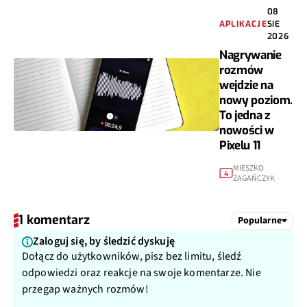
08
APLIKACJE
SIE
2026
Nagrywanie
rozmów
wejdzie na
nowy poziom.
To jedna z
nowości w
Pixelu 11
MIESZKO
4
ZAGAŃCZYK
1 komentarz
Popularne
Zaloguj się, by śledzić dyskuję
Dołącz do użytkowników, pisz bez limitu, śledź
odpowiedzi oraz reakcje na swoje komentarze. Nie
przegap ważnych rozmów!