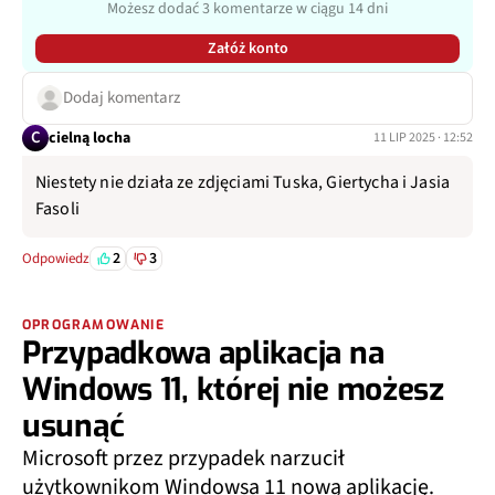
Możesz dodać 3 komentarze w ciągu 14 dni
Załóż konto
Dodaj komentarz
C
cielną locha
11 LIP 2025 · 12:52
Niestety nie działa ze zdjęciami Tuska, Giertycha i Jasia
Fasoli
2
3
Odpowiedz
OPROGRAMOWANIE
Przypadkowa aplikacja na
Windows 11, której nie możesz
usunąć
Microsoft przez przypadek narzucił
użytkownikom Windowsa 11 nową aplikację.