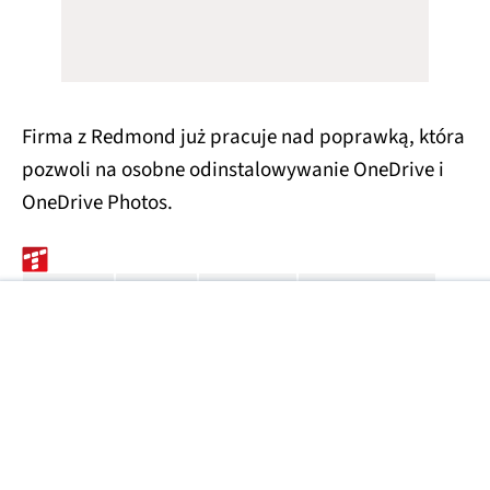
Firma z Redmond już pracuje nad poprawką, która
pozwoli na osobne odinstalowywanie OneDrive i
OneDrive Photos.
MICROSOFT
ONEDRIVE
WINDOWS 11
ONEDRIVE PHOTOS
Źródła zdjęć: Microsoft
Źródła tekstu: Windows Latest
Zobacz więcej
09
OPROGRAMOWANIE
SIE
2026