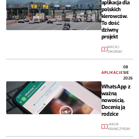
aplikacja dla
polskich
kierowców.
To dość
dziwny
projekt
MACIEJ
1
SIKORSKI
08
APLIKACJE
SIE
2026
WhatsApp z
ważną
nowością.
Docenią ją
rodzice
JAKUB
1
KRAWCZYŃSKI