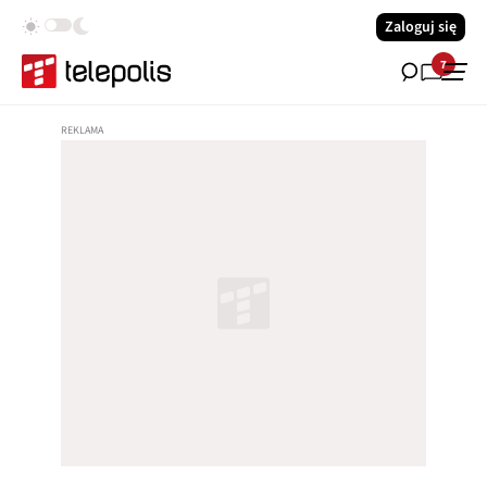
Zaloguj się
7